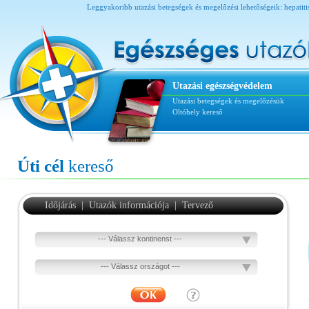
Leggyakoribb utazási betegségek és megelőzési lehetőségeik: hepatitis A 
Utazási egészségvédelem
Utazási betegségek és megelőzésük
Oltóhely kereső
Úti cél
kereső
Időjárás
|
Utazók információja
|
Tervező
--- Válassz kontinenst ---
--- Válassz országot ---