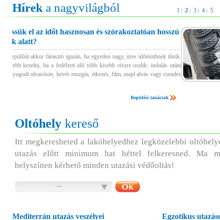
Hírek
a nagyvilágból
1
2
3
4
5
|
|
|
|
szú
Tanácsok a télen autóval utazóknak
Ha tél, akkor indul a síszezon, és persze a hegyvidéki 
megsokszorozódik. Nagyon sokan vágnak neki a hideg 
tűnik.
a téli pihenést és aktív kikapcsolódást. Ám mielőtt n
 utáni
mindenképp készüljünk...
sendes
Oltóhely
kereső
Itt megkeresheted a lakóhelyedhez legközelebbi oltóhely
utazás előtt minimum hat héttel felkeresned. Ma m
helyszínen kérhető minden utazási védőoltás!
---
Mediterrán utazás veszélyei
Egzotikus utazás