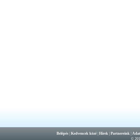
Belépés
|
Kedvencek közé
|
Hírek
|
Partnereink
|
Adat
© 20