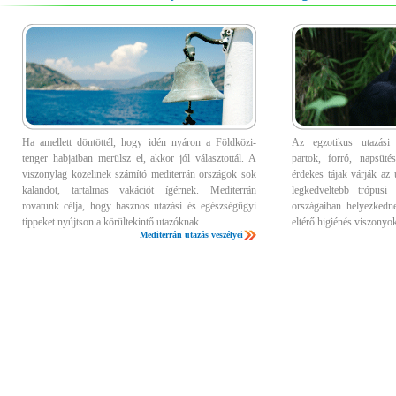
Ha amellett döntöttél, hogy idén nyáron a Földközi-
Az egzotikus utazás
tenger habjaiban merülsz el, akkor jól választottál. A
partok, forró, napsüté
viszonylag közelinek számító mediterrán országok sok
érdekes tájak várják az
kalandot, tartalmas vakációt ígérnek. Mediterrán
legkedveltebb trópusi
rovatunk célja, hogy hasznos utazási és egészségügyi
országaiban helyezkedn
tippeket nyújtson a körültekintő utazóknak.
eltérő higiénés viszonyo
Mediterrán utazás veszélyei