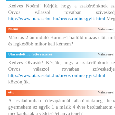
Kedves Noémi! Kérjük, hogy a szakértőnknek szá
Orvos válaszol rovatban szíveskedj
http://www.utazaselott.hu/orvos-online-gyik.html
Megé
Noémi
Válasz erre
|
Március 2-án induló Burma+Thaiföld utazás előtt mi
és legkésőbb mikor kell kérnem?
Utazáselőtt.hu (ottó részére)
Válasz erre
|
Kedves Olvasók! Kérjük, hogy a szakértőnknek sz
Orvos válaszol rovatban szíveskedje
http://www.utazaselott.hu/orvos-online-gyik.html
Me
köszönjük.
ottó
Válasz erre
|
A családomban édesapámnál állapítotakmeg hep
gyermekem az egyik 1 a másik 4 éves beoltathatom e
megkaphaták a védetséget anya tejjel?