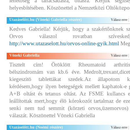
lehetőség a tanácsadásra, oltásra. Kérjük segít
helyesbítésében. Köszönettel a Nemzetközi Oltóközpo
Utazáselőtt.hu (Vöneki Gabriella részére)
Válasz erre
|
Kedves Gabriella! Kérjük, hogy a szakértőnknek sz
Orvos válaszol rovatban szíveskedj
http://www.utazaselott.hu/orvos-online-gyik.html
Megé
Vöneki Gabriella
Válasz erre
|
Tisztelt cím! Öröklött Rheumatoid arthritisem
bélszindromám van kb.6 éve. Medrolt,trexant,dice
kiegeszitö tablettákat szedek.Az állapotom 
kérdésem,hogy ilyen betegségek mellett kaphatok-e gy
A+B oltást és tetanus oltást. Az FSME kullancs el
leállítottak mert,hogy élö kórokozót tartalmaz de eze
senki nem tud semmit (körzeti orvos,üzemorvos
válaszát. Köszönettel Vöneki Gabriella
Utazáselőtt.hu (Noémi részére)
Válasz erre
|