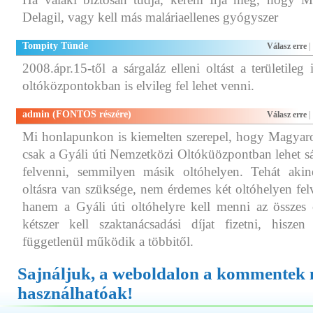
Delagil, vagy kell más maláriaellenes gyógyszer
Tompity Tünde
Válasz erre
|
2008.ápr.15-től a sárgaláz elleni oltást a területileg i
oltóközpontokban is elvileg fel lehet venni.
admin (FONTOS részére)
Válasz erre
|
Mi honlapunkon is kiemelten szerepel, hogy Magyaro
csak a Gyáli úti Nemzetközi Oltóküözpontban lehet sár
felvenni, semmilyen másik oltóhelyen. Tehát akine
oltásra van szüksége, nem érdemes két oltóhelyen felv
hanem a Gyáli úti oltóhelyre kell menni az összes 
kétszer kell szaktanácsadási díjat fizetni, hisze
függetlenül működik a többitől.
Sajnáljuk, a weboldalon a kommentek
használhatóak!