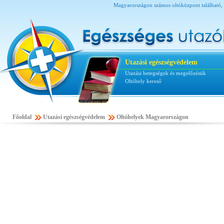
Magyarországon számos oltóközpont található, a
Utazási egészségvédelem
Utazási betegségek és megelőzésük
Oltóhely kereső
Főoldal
Utazási egészségvédelem
Oltóhelyek Magyarországon