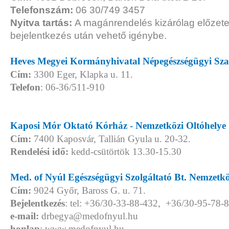
Telefonszám:
06 30/749 3457
Nyitva tartás:
A magánrendelés kizárólag előzete
bejelentkezés után vehető igénybe.
Heves Megyei Kormányhivatal Népegészségügyi Szak
Cím:
3300 Eger, Klapka u. 11.
Telefon
: 06-36/511-910
Kaposi Mór Oktató Kórház - Nemzetközi Oltóhelye
Cím:
7400 Kaposvár, Tallián Gyula u. 20-32.
Rendelési idő:
kedd-csütörtök 13.30-15.30
Med. of Nyúl Egészségügyi Szolgáltató Bt. Nemzetk
Cím:
9024 Győr, Baross G. u. 71.
Bejelentkezés
: tel: +36/30-33-88-432, +36/30-95-78-
e-mail:
drbegya@medofnyul.hu
honlap
: www.medofnyul.hu