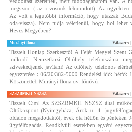
védőoltást szeretnék, mert tüdődaganatom van. A há
megszünt ( az orvosunk felmondott). Az ügyeleten n
Az volt a legutóbbi információ, hogy utazzak Bud
oda-vissza). Nem tudja véletlenül, hogy hol lehet 
Heves Megyében?
Murányi Ilona
Válasz erre
|
Tisztelt Honlap Szerkesztő! A Fejér Megyei Szent
működő Nemzetközi Oltóhely telefonszáma megv
szíveskedjenek javítani! Az oltóhely telefonos elérhe
egyeztetése : 06/20/382-5000 Rendelési idő: hétfő:
Köszönettel: Murányi Ilona ov. főnővér
SZSZBMKH NSZSZ
Válasz erre
|
Tisztelt Cím! Az SZSZBMKH NSZSZ által működt
Oltóközpont (Nyíregyháza, Árok u. 41.)ügyfélfogadá
oldalon megadottaktól, évek óta hétfőn és pénteken 9
ügyfélfogadás. Rendkívüli esetekben egyéni egyezte