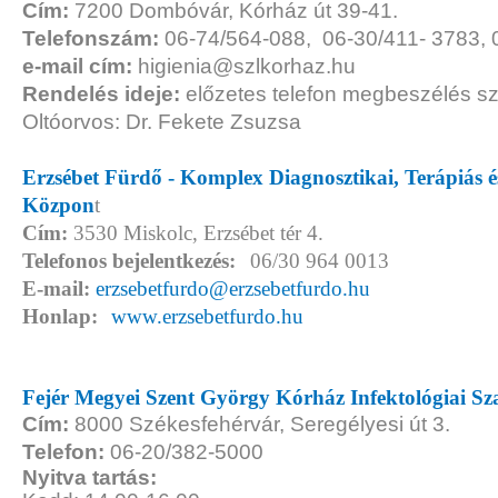
Cím:
7200 Dombóvár, Kórház út 39-41.
Telefonszám:
06-74/564-088, 06-30/411- 3783, 
e-mail cím:
higienia@szlkorhaz.hu
Rendelés ideje:
előzetes telefon megbeszélés sz
Oltóorvos: Dr. Fekete Zsuzsa
Erzsébet Fürdő - Komplex Diagnosztikai, Terápiás 
Közpon
t
Cím:
3530 Miskolc, Erzsébet tér 4.
Telefonos bejelentkezés:
06/30 964 0013
E-mail:
erzsebetfurdo@erzsebetfurdo.hu
Honlap:
www.erzsebetfurdo.hu
Fejér Megyei Szent György Kórház Infektológiai Sz
Cím:
8000 Székesfehérvár, Seregélyesi út 3.
Telefon:
06-20/382-5000
Nyitva tartás: