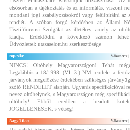
Tisztelt Felhasználó! Köszönjük hozzászólását. Az ut
elsősorban a tájékoztatás és az informálás, viszont n
mondani jogi szabályozásokról vagy felülbírálni 
rendjét. A szóban forgó kérdésben az Állami Né
Tisztifőorvosi Szolgálat az illetékes, amely az oltó
kiadja. Érdeklődni a következő számon lehet:
Üdvözlettel: utazaselott.hu szerkesztősége
ropcsike
Válasz erre
|
NINCS! Oltóhely Magyarországon! Tehát még
Legalábbis a 18/1998. (VI. 3.) NM rendelet a fertő
járványok megelőzése érdekében szükséges járványüg
szóló RENDELET alapján. Ugyanis specifikációval re
nevez oltóhelynek, s Magyarországon még specifikác
oltóhely! Ebből eredően a beadott kötele
JOGELLENESEK, s vétség!
Nagy Tibor
Válasz erre
|
Ha valaki biztosan tudja, kérem Írja meg, hogy 