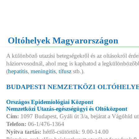
Oltóhelyek Magyarországon
A különböző utazási betegségekről és az oltásokról érd
háziorvosodnál, ahol meg is kaphatod a legkülönbözőbb
(
hepatitis
,
meningitis
,
tífusz
stb.).
BUDAPESTI NEMZETKÖZI OLTÓHELY
Országos Epidemiológiai Központ
Nemzetközi Utazás-egészségügyi és Oltóközpont
Cím:
1097 Budapest, Gyáli út 3/a, bejárat a Vágóhíd 
Telefon:
06-1/476-1364
Nyitva tartás:
hétfő-csütörtök: 9.00-14.00