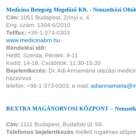
Medicina Betegség Megelőző Kft. - Nemzetközi Oltó
Cím:
1051 Budapest, Zrínyi u. 4.
Eng. szám: 1304-6/2010
Tel/fax:
+36-1-373-0303
www.medicinabm.hu
Rendelési idő:
Hétfő, Szerda, Péntek: 8-11
Kedd: 14-18, Csütörtök: 11:30-15:30
Bejelentkezés:
Dr. Adi Annamária utazási medici
háziorvos
telefon: +36-1-373-0303, e-mail:
adiannamaria@m
REXTRA MAGÁNORVOSI KÖZPONT – Nemzetközi
Cím:
1111 Budapest, Budafoki út. 59.
Telefonos bejelentkezés
mellett rugalmas időpo