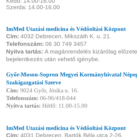
Kedd: 14.00-16.00
Szerda: 14.00-16.00
ImMed Utazási medicina és Védőoltási Központ
Cím:
4032 Debrecen, Mikszáth K. u. 21.
Telefonszám:
06 30 749 3457
Nyitva tartás:
A magánrendelés kizárólag előzete
bejelentkezés után vehető igénybe.
Győr-Moson-Sopron Megyei Kormányhivatal Népeg
Szakigazgatási Szerve
Cím:
9024 Győr, Jósika u. 16.
Telefonszám:
06-96/418-044
Nyitva tartás:
Hétfő: 11.00-15.00
ImMed Utazási medicina és Védőoltási Központ
Cím:
4031 Debrecen, Bartók Béla utca 2-26.