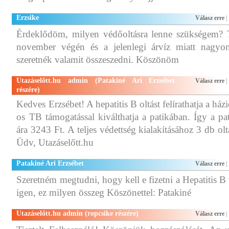
Erzsike
Válasz erre
|
Érdeklődöm, milyen védőoltásra lenne szükségem? 
november végén és a jelenlegi árvíz miatt nag
szeretnék valamit összeszedni. Köszönöm
Utazáselőtt.hu admin (Patakiné Ari Erzsébet
Válasz erre
|
részére)
Kedves Erzsébet! A hepatitis B oltást felírathatja a há
os TB támogatással kiválthatja a patikában. Így a pa
ára 3243 Ft. A teljes védettség kialakításához 3 db ol
Üdv, Utazáselőtt.hu
Patakiné Ari Erzsébet
Válasz erre
|
Szeretném megtudni, hogy kell e fizetni a Hepatitis B 
igen, ez milyen összeg Köszönettel: Patakiné
Utazáselőtt.hu admin (ropcsike részére)
Válasz erre
|