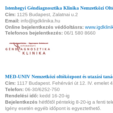
Istenhegyi Géndiagnosztika Klinika Nemzetközi Ol
Cím:
1125 Budapest, Zalatnai u.2
Email:
info@igdklinika.hu
Online bejelentkezés védőoltásra:
www.igdklini
Telefonos bejelentkezés:
06/1 580 8660
MED-UNIV Nemzetközi oltóközpont és utazási taná
Cím:
1117 Budapest. Fehérvári út 12. IV. emelet 
Telefon:
06-30/6252-750
Rendelési idő:
kedd 16-20-ig
Bejelentkezés
hétfőtől péntekig 8-20-ig a fenti t
Igény esetén egyéb időpont is egyeztethető.