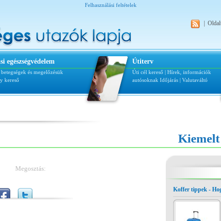
Felhasználási feltételek
|
Oldal
si egészségvédelem
Útiterv
i betegségek és megelőzésük
Úti cél kereső
|
Hírek, információk
ly kereső
autósoknak
Időjárás
|
Valutaváltó
Kiemelt
Megosztás:
Koffer tippek - H