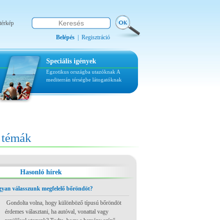
térkép
Belépés
|
Regisztráció
Speciális igények
Egzotikus országba utazóknak
A
mediterrán térségbe látogatóknak
témák
Hasonló hírek
ogyan válasszunk megfelelő bőröndöt?
Gondolta volna, hogy különböző típusú bőröndöt
érdemes választani, ha autóval, vonattal vagy