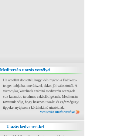
Mediterrán utazás veszélyei
Ha amellett döntöttél, hogy idén nyáron a Földközi-
tenger habjaiban merülsz el, akkor jól választottál. A
viszonylag közelinek számító mediterrán országok
sok kalandot, tartalmas vakációt ígérnek. Mediterrán
rovatunk célja, hogy hasznos utazási és egészségügyi
tippeket nyújtson a körültekintő utazóknak.
Mediterrán utazás veszélyei
Utazás kedvencekkel