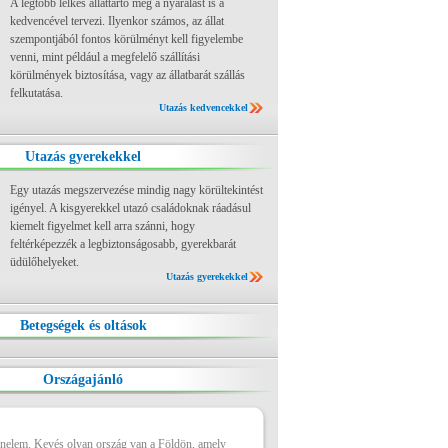
A legtöbb lelkes állattartó még a nyaralást is a
kedvencével tervezi. Ilyenkor számos, az állat
szempontjából fontos körülményt kell figyelembe
venni, mint például a megfelelő szállítási
körülmények biztosítása, vagy az állatbarát szállás
felkutatása.
Utazás kedvencekkel
Utazás gyerekekkel
Egy utazás megszervezése mindig nagy körültekintést
igényel. A kisgyerekkel utazó családoknak ráadásul
kiemelt figyelmet kell arra szánni, hogy
feltérképezzék a legbiztonságosabb, gyerekbarát
üdülőhelyeket.
Utazás gyerekekkel
Betegségek és oltások
Országajánló
énelem. Kevés olyan ország van a Földön, amely