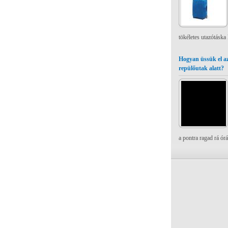
tökéletes utazótáska
Hogyan üssük el az
repülőutak alatt?
a pontra ragad rá ór