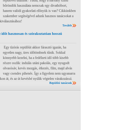
repülővel utazunk? Tudta, hogy a harsány színű
bőröndök használata nemcsak egy divathóbort,
hanem valódi gyakorlati előnyük is van? Cikkünkben
szakember segítségével adunk hasznos tanácsokat a
 kiválasztásához!
Tovább
 időt hasznosan és szórakoztatóan hosszú
Egy tízórás repülőút akkor fárasztó igazán, ha
egyetlen nagy, üres időtömbnek tűnik. Sokkal
könnyebb kezelni, ha a fedélzeti idő több kisebb
részre oszlik: indulás utáni pakolás, egy nyugodt
olvasósáv, kevés mozgás, étkezés, film, majd alvás
vagy csendes pihenés. Így a figyelem nem ugyanarra
ákon át, és az út kevésbé nyúlik végtelen várakozássá.
Repülési tanácsok