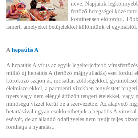
neve. Napjaink legkönnyeb
fertőző betegségei közé tart
kontinensen előfordul. Többf
ismert, amelyeket betűjelekkel különítünk el egymástól.
A
hepatitis A
A hepatitis A vírus az egyik legelterjedtebb vírusfertőzé
millió új hepatitis A (fertőző májgyulladás) eset fordul e
kórokozó szájon át, mosatlan zöldségekkel, gyümölcsökk
élelmiszerekkel, a partmenti vizekben tenyésztett tengeri
nyers vagy nem eléggé átfőzött tengeri ételekkel, vagy
minőségű vízzel kerül be a szervezetbe. Az alapvető hi
betartásával ugyan csökkenthetjük a hepatitis A vírussal
esélyét, de az állandó odafigyelés nem nyújt teljes bizton
ronthatja a nyaralást.