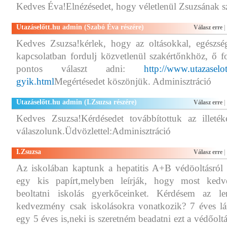
Kedves Éva!Elnézésedet, hogy véletlenül Zsuzsának sz
Utazáselőtt.hu admin (Szabó Éva részére)
Válasz erre
|
Kedves Zsuzsa!kérlek, hogy az oltásokkal, egészsé
kapcsolatban fordulj közvetlenül szakértőnkhöz, ő fo
pontos választ adni:
http://www.utazaselot
gyik.html
Megértésedet köszönjük. Adminisztráció
Utazáselőtt.hu admin (I.Zsuzsa részére)
Válasz erre
|
Kedves Zsuzsa!Kérdésedet továbbítottuk az illeté
válaszolunk.Üdvözlettel:Adminisztráció
I.Zsuzsa
Válasz erre
|
Az iskolában kaptunk a hepatitis A+B védöoltásról 
egy kis papírt,melyben leírják, hogy most kedv
beoltatni iskolás gyerkőceinket. Kérdésem az 
kedvezmény csak iskolásokra vonatkozik? 7 éves l
egy 5 éves is,neki is szeretném beadatni ezt a védőolt