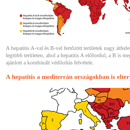
A hepatitis A-val és B-vel fertőzött területek nagy átfed
legtöbb területen, ahol a hepatitis A előfordul, a B is meg
ajánlott a kombinált védőoltás felvétele.
A hepatitis a mediterrán országokban is elter