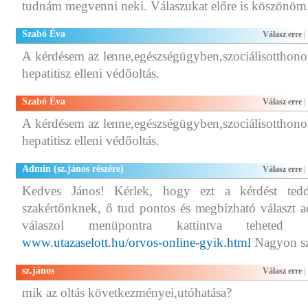
tudnám megvenni neki. Válaszukat előre is köszönöm
Szabó Éva
Válasz erre
|
A kérdésem az lenne,egészségügyben,szociálisotthono
hepatitisz elleni védőoltás.
Szabó Éva
Válasz erre
|
A kérdésem az lenne,egészségügyben,szociálisotthono
hepatitisz elleni védőoltás.
Admin (sz.jános részére)
Válasz erre
|
Kedves János! Kérlek, hogy ezt a kérdést tedd
szakértőnknek, ő tud pontos és megbízható választ a
válaszol menüpontra kattintva teheted f
www.utazaselott.hu/orvos-online-gyik.html
Nagyon sz
sz.jános
Válasz erre
|
mik az oltás következményei,utóhatása?