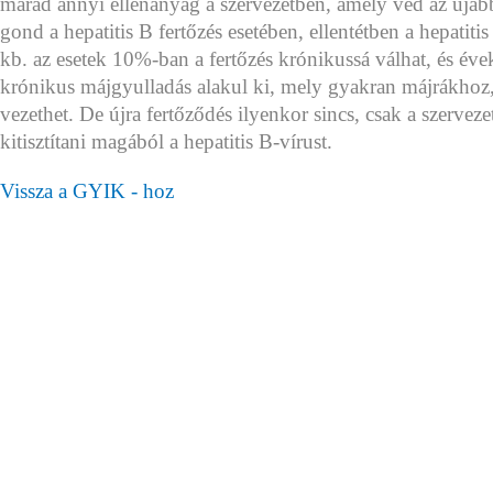
marad annyi ellenanyag a szervezetben, amely véd az újabb
gond a hepatitis B fertőzés esetében, ellentétben a hepatitis
kb. az esetek 10%-ban a fertőzés krónikussá válhat, és évek
krónikus májgyulladás alakul ki, mely gyakran májrákhoz
vezethet. De újra fertőződés ilyenkor sincs, csak a szerveze
kitisztítani magából a hepatitis B-vírust.
Vissza a GYIK - hoz