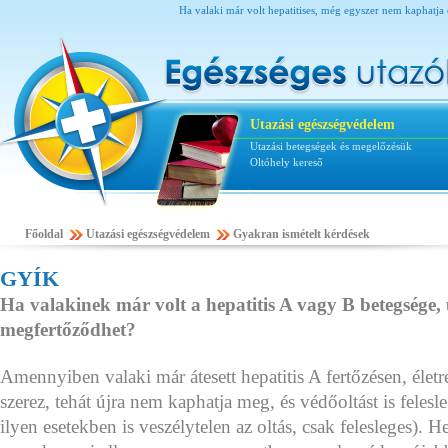
Ha valaki már volt hepatitises, még egyszer nem kaphatja el
Utazási egészségvédelem
Utazási betegségek és megelőzésük
Oltóhely kereső
Főoldal
Utazási egészségvédelem
Gyakran ismételt kérdések
GYÍK
Ha valakinek már volt a hepatitis A vagy B betegsége, 
megfertőződhet?
Amennyiben valaki már átesett hepatitis A fertőzésen, életr
szerez, tehát újra nem kaphatja meg, és védőoltást is felesle
ilyen esetekben is veszélytelen az oltás, csak felesleges). He