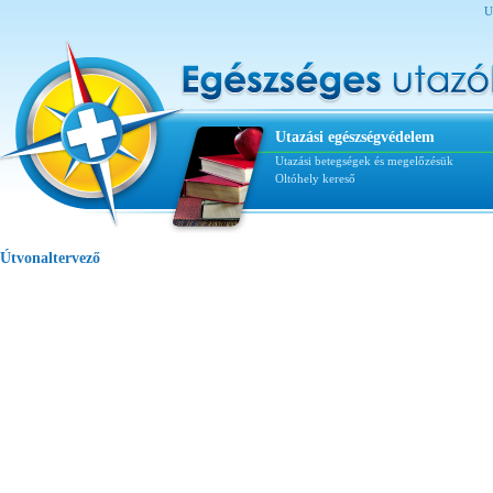
U
Utazási egészségvédelem
Utazási betegségek és megelőzésük
Oltóhely kereső
Útvonaltervező