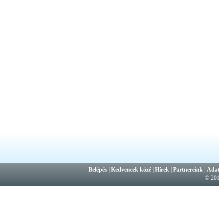
Belépés
|
Kedvencek közé
|
Hírek
|
Partnereink
|
Adat
© 20