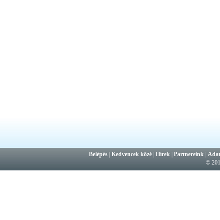
Belépés
|
Kedvencek közé
|
Hírek
|
Partnereink
|
Adat
© 20