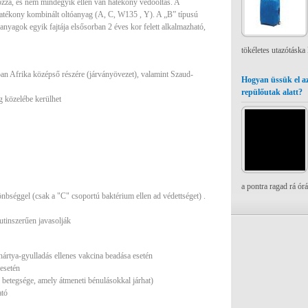
ozza, és nem mindegyik ellen van hatékony védőoltás. A
hatékony kombinált oltóanyag (A, C, W135 , Y). A „B” típusú
nyagok egyik fajtája elsősorban 2 éves kor felett alkalmazható,
tökéletes utazótáska
ban Afrika középső részére (járványövezet), valamint Szaud-
Hogyan üssük el az
repülőutak alatt?
 közelébe kerülhet
a pontra ragad rá ór
nbséggel (csak a "C" csoportú baktérium ellen ad védettséget) .
tinszerűen javasolják
hártya-gyulladás ellenes vakcina beadása esetén
esetén
 betegsége, amely átmeneti bénulásokkal járhat)
ató