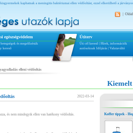
kisgyermekek kaphatnak a meningitis baktériumai ellen védőoltást, ezzel elkerülhető a járványo
|
Oldal
si egészségvédelem
Útiterv
i betegségek és megelőzésük
Úti cél kereső
|
Hírek, információk
ly kereső
autósoknak
Időjárás
|
Valutaváltó
agyulladás elleni védőoltás
Kiemelt
édőoltás
2022-03-14
Koffer tippek - H
ozza, és nem mindegyik ellen van hatékony védőoltás.