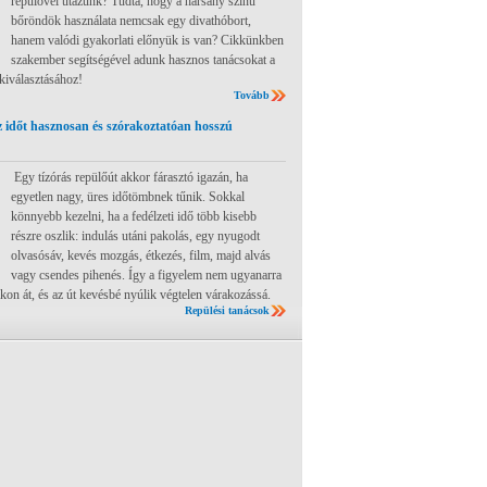
repülővel utazunk? Tudta, hogy a harsány színű
bőröndök használata nemcsak egy divathóbort,
hanem valódi gyakorlati előnyük is van? Cikkünkben
szakember segítségével adunk hasznos tanácsokat a
 kiválasztásához!
Tovább
 időt hasznosan és szórakoztatóan hosszú
Egy tízórás repülőút akkor fárasztó igazán, ha
egyetlen nagy, üres időtömbnek tűnik. Sokkal
könnyebb kezelni, ha a fedélzeti idő több kisebb
részre oszlik: indulás utáni pakolás, egy nyugodt
olvasósáv, kevés mozgás, étkezés, film, majd alvás
vagy csendes pihenés. Így a figyelem nem ugyanarra
ákon át, és az út kevésbé nyúlik végtelen várakozássá.
Repülési tanácsok