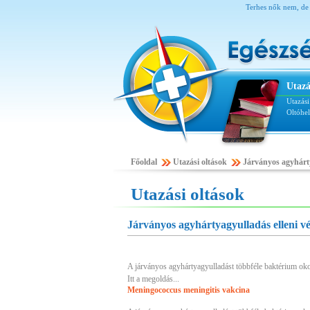
Terhes nők nem, de 
Utazá
Utazás
Oltóhe
Főoldal
Utazási oltások
Járványos agyhárty
Utazási oltások
Járványos agyhártyagyulladás elleni v
A járványos agyhártyagyulladást többféle baktérium ok
Itt a megoldás...
Meningococcus meningitis vakcina