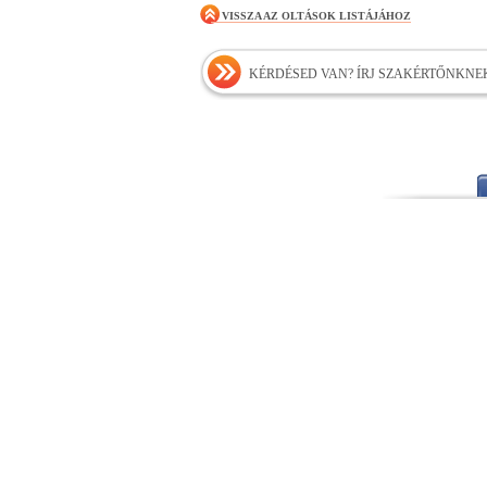
VISSZA AZ OLTÁSOK LISTÁJÁHOZ
KÉRDÉSED VAN? ÍRJ SZAKÉRTŐNKNE