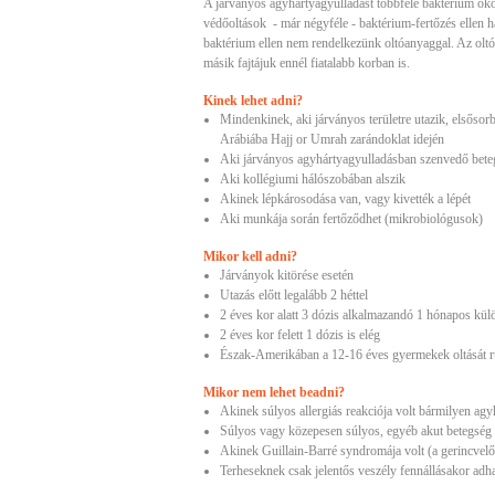
A járványos agyhártyagyulladást többféle baktérium ok
védőoltások - már négyféle - baktérium-fertőzés ellen 
baktérium ellen nem rendelkezünk oltóanyaggal. Az oltóa
másik fajtájuk ennél fiatalabb korban is.
Kinek lehet adni?
Mindenkinek, aki járványos területre utazik, elsősor
Arábiába Hajj or Umrah zarándoklat idején
Aki járványos agyhártyagyulladásban szenvedő beteg
Aki kollégiumi hálószobában alszik
Akinek lépkárosodása van, vagy kivették a lépét
Aki munkája során fertőződhet (mikrobiológusok)
Mikor kell adni?
Járványok kitörése esetén
Utazás előtt legalább 2 héttel
2 éves kor alatt 3 dózis alkalmazandó 1 hónapos külö
2 éves kor felett 1 dózis is elég
Észak-Amerikában a 12-16 éves gyermekek oltását ru
Mikor nem lehet beadni?
Akinek súlyos allergiás reakciója volt bármilyen agy
Súlyos vagy közepesen súlyos, egyéb akut betegség 
Akinek Guillain-Barré syndromája volt (a gerincvelő
Terheseknek csak jelentős veszély fennállásakor adh