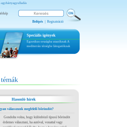
s agyhártyagyulladás
térkép
Belépés
|
Regisztráció
Speciális igények
Egzotikus országba utazóknak
A
mediterrán térségbe látogatóknak
témák
Hasonló hírek
ogyan válasszunk megfelelő bőröndöt?
Gondolta volna, hogy különböző típusú bőröndöt
érdemes választani, ha autóval, vonattal vagy