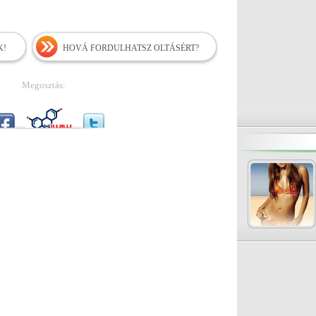
K!
HOVÁ FORDULHATSZ OLTÁSÉRT?
Megosztás: