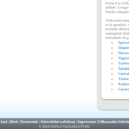
borítja el az érzé
átélhető. A tenger
hozzák a látogatót
Afrika keleti par
ez az egzotikus, 
körülötte elhelyez
smaragdnak tűnik
történelmén túl g
Egészsé
Időjárá
Hasznos
Nagykö
Fizetőe
Éghajla
Látniva
Történe
Kultúra
Gasztr
 közé
|
Hírek
|
Partnereink
|
Adatvédelmi szabályzat
|
Impresszum
|
Felhasználási feltétel
© 2010 WWW.UTAZASELOTT.HU