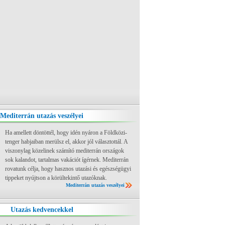
Mediterrán utazás veszélyei
Ha amellett döntöttél, hogy idén nyáron a Földközi-
tenger habjaiban merülsz el, akkor jól választottál. A
viszonylag közelinek számító mediterrán országok
sok kalandot, tartalmas vakációt ígérnek. Mediterrán
rovatunk célja, hogy hasznos utazási és egészségügyi
tippeket nyújtson a körültekintő utazóknak.
Mediterrán utazás veszélyei
Utazás kedvencekkel