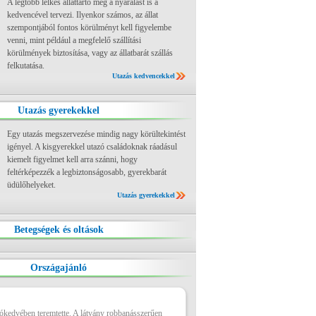
A legtöbb lelkes állattartó még a nyaralást is a
kedvencével tervezi. Ilyenkor számos, az állat
szempontjából fontos körülményt kell figyelembe
venni, mint például a megfelelő szállítási
körülmények biztosítása, vagy az állatbarát szállás
felkutatása.
Utazás kedvencekkel
Utazás gyerekekkel
Egy utazás megszervezése mindig nagy körültekintést
igényel. A kisgyerekkel utazó családoknak ráadásul
kiemelt figyelmet kell arra szánni, hogy
feltérképezzék a legbiztonságosabb, gyerekbarát
üdülőhelyeket.
Utazás gyerekekkel
Betegségek és oltások
Országajánló
jókedvében teremtette. A látvány robbanásszerűen