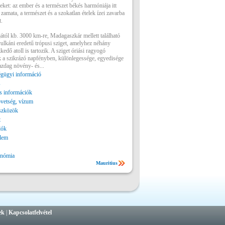
keket: az ember és a természet békés harmóniája itt
 zamata, a természet és a szokatlan ételek ízei zavarba
.
tjától kb. 3000 km-re, Madagaszkár mellett található
vulkáni eredetű trópusi sziget, amelyhez néhány
kedő atoll is tartozik. A sziget óriási ragyogó
 a szikrázó napfényben, különlegessége, egyedisége
azdag növény- és...
gügyi információ
s
 információk
vetség, vízum
szközök
t
lók
lem
onómia
Mauritius
ek
|
Kapcsolatfelvétel