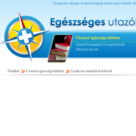
Gyógyszer allergia és akut betegség esetén nem vehetők fe
Utazási egészségvédelem
Utazási betegségek és megelőzésük
Oltóhely kereső
Főoldal
Utazási egészségvédelem
Gyakran ismételt kérdések