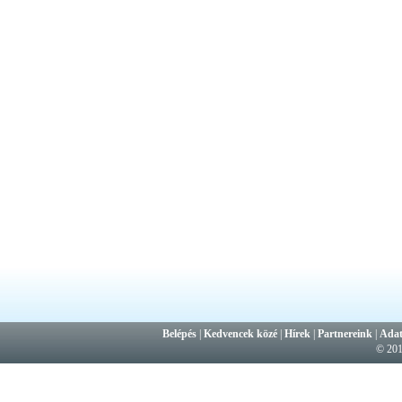
Belépés
|
Kedvencek közé
|
Hírek
|
Partnereink
|
Adat
© 20