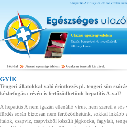
A hepatitis-A vírus jelenléte sós vizekre ne
Utazási egészségvédelem
Utazási betegségek és megelőzésük
Oltóhely kereső
Főoldal
Utazási egészségvédelem
Gyakran ismételt kérdések
GYÍK
Tengeri állatokkal való érintkezés pl. tengeri sün szúrá
kézbefogása révén is fertőzödhetünk hepatitis A-val?
A hepatitis A nem igazán ellenálló vírus, nem szereti a sós
fürdés során biztosan nem fertőződhetünk, sokkal inkább a
italok, csapvíz, csapvízből készült jégkocka, fagylalt, ten