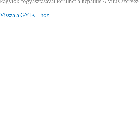
kagylók fogyasztásával kerülhet a hepatitis A vírus szerve
Vissza a GYIK - hoz