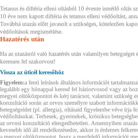
Tetanus és diftéria elleni oltásból 10 évente ismétlő oltá
10 éve nem kapott diftéria és tetanus elleni védőoltást, anna
Továbbá utazás előtt javasolt a szükséges, kötelezően kap
védőoltások megismétlése.
Hazatérés után
Ha az utazásról való hazatérés után valamilyen betegséget 
keressen fel szakorvost!
Vissza az úticél keresőhöz
Figyelem:
a fenti leírások általános információt tartalmazna
legalább egy hónappal keresd fel háziorvosod vagy az hoz
megyei oltóközpontot és kérj tanácsot, valamint szükség e
konzultáció során az orvos személyre szabott információkkal
betegségeidet (pl. allergia), oltásaid figyelembe véve írja f
védőoltásokat. Terhesek, gyermekek, krónikus betegségb
az orvosi konzultáció elengedhetetlen. Amennyiben utazás
kevesebb idő áll rendelkezésedre, akkor is érdemes felkeres
a megyei oltóközpontot, hogy a megfelelő információt m