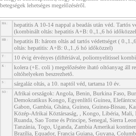
betegségek lehetséges megelőzéséről.
HA :
hepatitis A 10-14 nappal a beadás után véd. Tartós vé
(kombinált oltás: hepatitis A+B: 0.,1.,6 hó időközzel
HB :
hepatitis B: három oltás ad tartós védettséget ( 0.,1.
oltás: hepatitis: A+B: 0.,1.,6 hó időközzel)
T :
10 évig érvényes (diftériával, poliomyelitissel kombi
K :
kolera (+E. coli ) megelőzésére iható oltóanyag áll r
oltóhelyeken beszrezhető.
S :
sárgaláz oltás, a 10. naptól véd, tartama 10 év.
SO :
Afrikai országok: Angola, Benin, Burkina Faso, Bur
Demokratikus Kongo, Egyenlítői Guinea, Elefántcson
Gabon, Gambia, Ghána, Guinea, Guinea-Bissau, K
Közép-Afrikai Köztársaság, , Kongo, Libéria, Mali, 
Ruanda, Sao Tome és Principe, Senegal, Sierra Leo
Tanzánia, Togo, Uganda, Zambia Amerikai kontinens
Brazília, Equador, Francia Guiana, Guyana, Columb