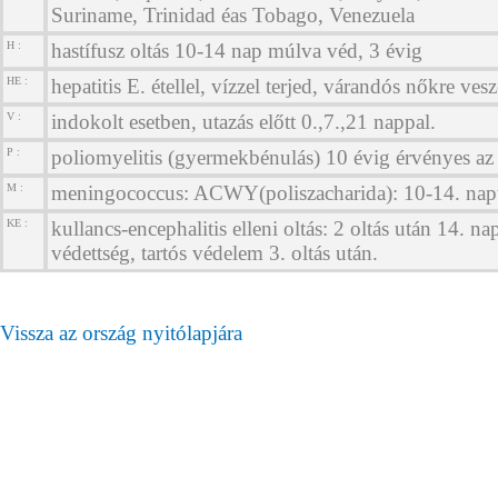
Suriname, Trinidad éas Tobago, Venezuela
H :
hastífusz oltás 10-14 nap múlva véd, 3 évig
HE :
hepatitis E. étellel, vízzel terjed, várandós nőkre vesz
V :
indokolt esetben, utazás előtt 0.,7.,21 nappal.
P :
poliomyelitis (gyermekbénulás) 10 évig érvényes az 
M :
meningococcus: ACWY(poliszacharida): 10-14. napt
KE :
kullancs-encephalitis elleni oltás: 2 oltás után 14. na
védettség, tartós védelem 3. oltás után.
Vissza az ország nyitólapjára