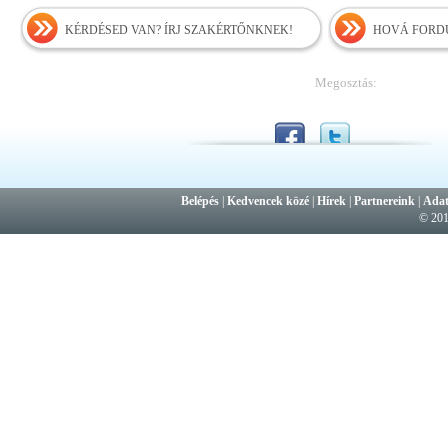
KÉRDÉSED VAN? ÍRJ SZAKÉRTŐNKNEK!
HOVÁ FORDU
Megosztás:
Belépés
|
Kedvencek közé
|
Hírek
|
Partnereink
|
Adat
© 20