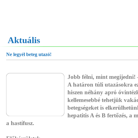
Aktuális
Ne legyél beteg utazó!
Jobb félni, mint megijedni!
A határon túli utazásokra e
hiszen néhány apró óvintéz
kellemesebbé tehetjük vakác
betegségeket is elkerülhetün
hepatitis A és B fertőzés, a
a hastífusz.