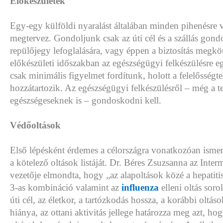
Előkészületek
Egy-egy külföldi nyaralást általában minden pihenésre
megtervez. Gondoljunk csak az úti cél és a szállás gondo
repülőjegy lefoglalására, vagy éppen a biztosítás megkö
előkészületi időszakban az egészségügyi felkészülésre 
csak minimális figyelmet fordítunk, holott a felelősségte
hozzátartozik. Az egészségügyi felkészülésről – még a te
egészségeseknek is – gondoskodni kell.
Védőoltások
Első lépésként érdemes a célországra vonatkozóan ismerni
a kötelező oltások listáját. Dr. Béres Zsuzsanna az Int
vezetője elmondta, hogy „az alapoltások közé a hepatitis
3-as kombináció valamint az
influenza
elleni oltás soro
úti cél, az életkor, a tartózkodás hossza, a korábbi oltáso
hiánya, az ottani aktivitás jellege határozza meg azt, h