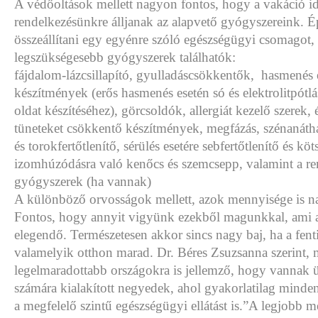
A védőoltások mellett nagyon fontos, hogy a vakáció idej
rendelkezésünkre álljanak az alapvető gyógyszereink. Ép
összeállítani egy egyénre szóló egészségügyi csomagot,
legszükségesebb gyógyszerek találhatók:
fájdalom-lázcsillapító, gyulladáscsökkentők, hasmenés 
készítmények (erős hasmenés esetén só és elektrolitpótlás
oldat készítéséhez), görcsoldók, allergiát kezelő szerek, 
tüneteket csökkentő készítmények, megfázás, szénanátha
és torokfertőtlenítő, sérülés esetére sebfertőtlenítő és köt
izomhúzódásra való kenőcs és szemcsepp, valamint a re
gyógyszerek (ha vannak)
A különböző orvosságok mellett, azok mennyisége is n
Fontos, hogy annyit vigyünk ezekből magunkkal, ami a
elegendő. Természetesen akkor sincs nagy baj, ha a fent
valamelyik otthon marad. Dr. Béres Zsuzsanna szerint,
legelmaradottabb országokra is jellemző, hogy vannak 
számára kialakított negyedek, ahol gyakorlatilag minden
a megfelelő szintű egészségügyi ellátást is.”A legjobb