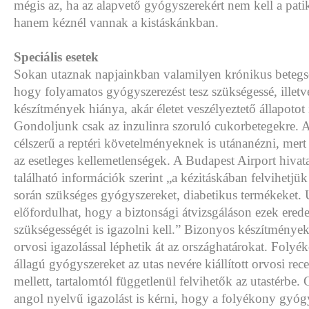
mégis az, ha az alapvető gyógyszerekért nem kell a pat
hanem kéznél vannak a kistáskánkban.
Speciális esetek
Sokan utaznak napjainkban valamilyen krónikus betegsé
hogy folyamatos gyógyszerezést tesz szükségessé, illet
készítmények hiánya, akár életet veszélyeztető állapotot 
Gondoljunk csak az inzulinra szoruló cukorbetegekre. 
célszerű a reptéri követelményeknek is utánanézni, mert
az esetleges kellemetlenségek. A Budapest Airport hivat
található információk szerint „a kézitáskában felvihetjük 
során szükséges gyógyszereket, diabetikus termékeket
előfordulhat, hogy a biztonsági átvizsgáláson ezek erede
szükségességét is igazolni kell.” Bizonyos készítménye
orvosi igazolással léphetik át az országhatárokat. Foly
állagú gyógyszereket az utas nevére kiállított orvosi rec
mellett, tartalomtól függetlenül felvihetők az utastérbe.
angol nyelvű igazolást is kérni, hogy a folyékony gyóg