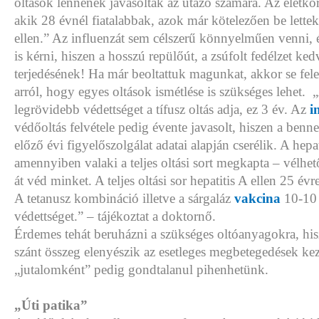
oltások lennének javasoltak az utazó számára. Az életkor
akik 28 évnél fiatalabbak, azok már kötelezően be lettek
ellen.” Az influenzát sem célszerű könnyelműen venni, é
is kérni, hiszen a hosszú repülőút, a zsúfolt fedélzet k
terjedésének! Ha már beoltattuk magunkat, akkor se fe
arról, hogy egyes oltások ismétlése is szükséges lehet.
legrövidebb védettséget a tífusz oltás adja, ez 3 év. Az
i
védőoltás felvétele pedig évente javasolt, hiszen a benne
előző évi figyelőszolgálat adatai alapján cserélik. A hepa
amennyiben valaki a teljes oltási sort megkapta – vélhe
át véd minket. A teljes oltási sor hepatitis A ellen 25 évr
A tetanusz kombináció illetve a sárgaláz
vakcina
10-10 
védettséget.” – tájékoztat a doktornő.
Érdemes tehát beruházni a szükséges oltóanyagokra, hi
szánt összeg elenyészik az esetleges megbetegedések keze
„jutalomként” pedig gondtalanul pihenhetünk.
„Úti patika”