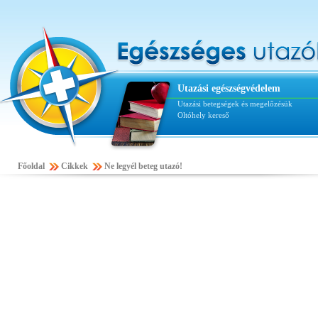
Utazási egészségvédelem
Utazási betegségek és megelőzésük
Oltóhely kereső
Főoldal
Cikkek
Ne legyél beteg utazó!