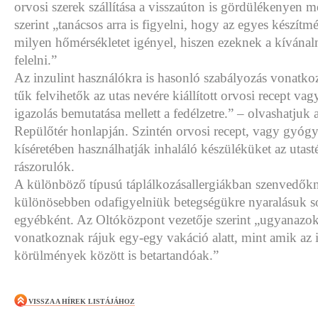
orvosi szerek szállítása a visszaúton is gördülékenyen 
szerint „tanácsos arra is figyelni, hogy az egyes készítm
milyen hőmérsékletet igényel, hiszen ezeknek a kívána
felelni.”
Az inzulint használókra is hasonló szabályozás vonatkozi
tűk felvihetők az utas nevére kiállított orvosi recept va
igazolás bemutatása mellett a fedélzetre.” – olvashatjuk 
Repülőtér honlapján. Szintén orvosi recept, vagy gyógys
kíséretében használhatják inhaláló készüléküket az utasté
rászorulók.
A különböző típusú táplálkozásallergiákban szenvedők
különösebben odafigyelniük betegségükre nyaralásuk s
egyébként. Az Oltóközpont vezetője szerint „ugyanazok
vonatkoznak rájuk egy-egy vakáció alatt, mint amik az i
körülmények között is betartandóak.”
VISSZA A HÍREK LISTÁJÁHOZ