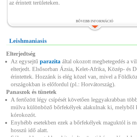
az érintett területeken.
BŐVEBB INFORMÁCIÓ
Leishmaniasis
Elterjedtség
Az egysejtű
parazita
által okozott megbetegedés a vi
elterjedt. Elsősorban Ázsia, Kelet-Afrika, Közép- és 
érintettek. Hozzánk is elég közel van, mivel a Földköz
országokban is előfordul (pl.: Horvátország).
Panaszok és tünetek
A fertőzött légy csípését követően leggyakrabban több
múlva különböző bőrfekélyek alakulnak ki, melyből k
kórokozót.
Enyhébb esetekben ezek a bőrfekélyek maguktól is 
hosszú idő alatt.