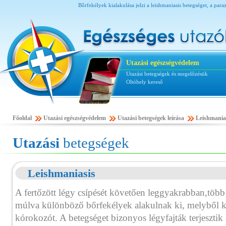
Bőrfekélyek kialakulása jelzi a leishmaniasis betegséget, a pa
Utazási egészségvédelem
Utazási betegségek és megelőzésük
Oltóhely kereső
Főoldal
Utazási egészségvédelem
Utazási betegségek leírása
Leishmania
Utazási
betegségek
Leishmaniasis
A fertőzött légy csípését követően leggyakrabban,több 
múlva különböző bőrfekélyek alakulnak ki, melyből ki
kórokozót. A betegséget bizonyos légyfajták terjesztik