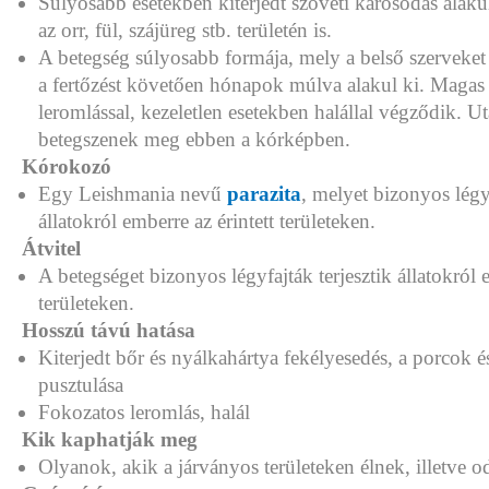
Súlyosabb esetekben kiterjedt szöveti károsodás alakulh
az orr, fül, szájüreg stb. területén is.
A betegség súlyosabb formája, mely a belső szerveket é
a fertőzést követően hónapok múlva alakul ki. Magas 
leromlással, kezeletlen esetekben halállal végződik. U
betegszenek meg ebben a kórképben.
Kórokozó
Egy Leishmania nevű
parazita
, melyet bizonyos légy
állatokról emberre az érintett területeken.
Átvitel
A betegséget bizonyos légyfajták terjesztik állatokról e
területeken.
Hosszú távú hatása
Kiterjedt bőr és nyálkahártya fekélyesedés, a porcok é
pusztulása
Fokozatos leromlás, halál
Kik kaphatják meg
Olyanok, akik a járványos területeken élnek, illetve o