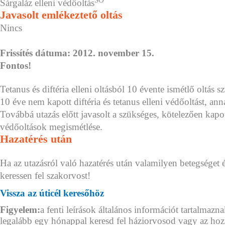
Sárgaláz elleni védőoltás
Javasolt emlékeztető oltás
Nincs
Frissítés dátuma: 2012. november 15.
Fontos!
Tetanus és diftéria elleni oltásból 10 évente ismétlő oltá
10 éve nem kapott diftéria és tetanus elleni védőoltást, anna
Továbbá utazás előtt javasolt a szükséges, kötelezően kap
védőoltások megismétlése.
Hazatérés után
Ha az utazásról való hazatérés után valamilyen betegséget 
keressen fel szakorvost!
Vissza az úticél keresőhöz
Figyelem:
a fenti leírások általános információt tartalmazna
legalább egy hónappal keresd fel háziorvosod vagy az hoz