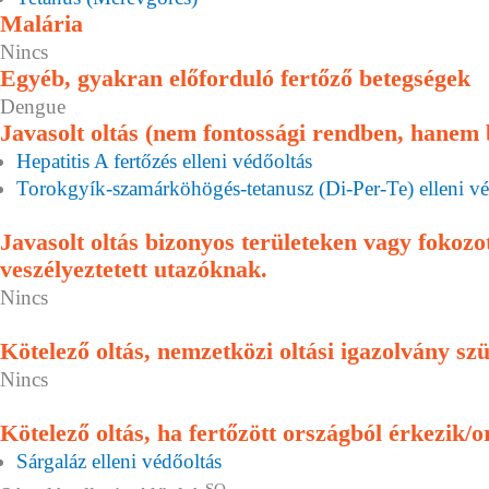
Malária
Nincs
Egyéb, gyakran előforduló fertőző betegségek
Dengue
Javasolt oltás (nem fontossági rendben, hanem
Hepatitis A fertőzés elleni védőoltás
Torokgyík-szamárköhögés-tetanusz (Di-Per-Te) elleni vé
Javasolt oltás bizonyos területeken vagy fokoz
veszélyeztetett utazóknak.
Nincs
Kötelező oltás, nemzetközi oltási igazolvány sz
Nincs
Kötelező oltás, ha fertőzött országból érkezik/o
Sárgaláz elleni védőoltás
SO