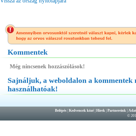
Vissza az ország nyitólapjára
Kommentek
Még nincsenek hozzászólások!
Sajnáljuk, a weboldalon a kommentek
használhatóak!
Belépés
|
Kedvencek közé
|
Hírek
|
Partnereink
|
Adat
© 20