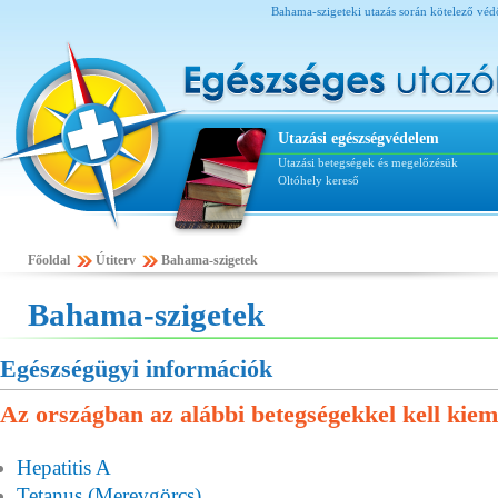
Bahama-szigeteki utazás során kötelező védőol
Utazási egészségvédelem
Utazási betegségek és megelőzésük
Oltóhely kereső
Főoldal
Útiterv
Bahama-szigetek
Bahama-szigetek
Egészségügyi információk
Az országban az alábbi betegségekkel kell kiem
Hepatitis A
Tetanus (Merevgörcs)