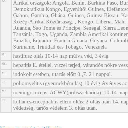
SO :
Afrikai országok: Angola, Benin, Burkina Faso, Bur
Demokratikus Kongo, Egyenlítői Guinea, Elefántcson
Gabon, Gambia, Ghána, Guinea, Guinea-Bissau, K
Közép-Afrikai Köztársaság, , Kongo, Libéria, Mali, 
Ruanda, Sao Tome és Principe, Senegal, Sierra Leo
Tanzánia, Togo, Uganda, Zambia Amerikai kontinens
Brazília, Equador, Francia Guiana, Guyana, Columb
Suriname, Trinidad éas Tobago, Venezuela
H :
hastífusz oltás 10-14 nap múlva véd, 3 évig
HE :
hepatitis E. étellel, vízzel terjed, várandós nőkre vesz
V :
indokolt esetben, utazás előtt 0.,7.,21 nappal.
P :
poliomyelitis (gyermekbénulás) 10 évig érvényes az 
M :
meningococcus: ACWY(poliszacharida): 10-14. napt
KE :
kullancs-encephalitis elleni oltás: 2 oltás után 14. na
védettség, tartós védelem 3. oltás után.