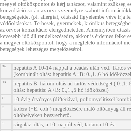
megyei oltóközpontot és kérj tanácsot, valamint szükség e
konzultáció során az orvos személyre szabott információkkal
betegségeidet (pl. allergia), oltásaid figyelembe véve írja f
védőoltásokat. Terhesek, gyermekek, krónikus betegségb
az orvosi konzultáció elengedhetetlen. Amennyiben utazás
kevesebb idő áll rendelkezésedre, akkor is érdemes felkeres
a megyei oltóközpontot, hogy a megfelelő információt m
betegségek lehetséges megelőzéséről.
HA :
hepatitis A 10-14 nappal a beadás után véd. Tartós vé
(kombinált oltás: hepatitis A+B: 0.,1.,6 hó időközzel
HB :
hepatitis B: három oltás ad tartós védettséget ( 0.,1.
oltás: hepatitis: A+B: 0.,1.,6 hó időközzel)
T :
10 évig érvényes (diftériával, poliomyelitissel kombi
K :
kolera (+E. coli ) megelőzésére iható oltóanyag áll r
oltóhelyeken beszrezhető.
S :
sárgaláz oltás, a 10. naptól véd, tartama 10 év.