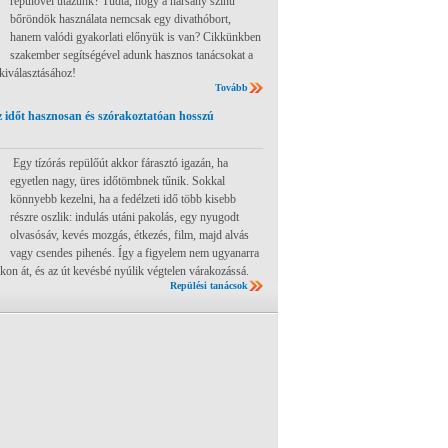
repülővel utazunk? Tudta, hogy a harsány színű
bőröndök használata nemcsak egy divathóbort,
hanem valódi gyakorlati előnyük is van? Cikkünkben
szakember segítségével adunk hasznos tanácsokat a
 kiválasztásához!
Tovább
 időt hasznosan és szórakoztatóan hosszú
Egy tízórás repülőút akkor fárasztó igazán, ha
egyetlen nagy, üres időtömbnek tűnik. Sokkal
könnyebb kezelni, ha a fedélzeti idő több kisebb
részre oszlik: indulás utáni pakolás, egy nyugodt
olvasósáv, kevés mozgás, étkezés, film, majd alvás
vagy csendes pihenés. Így a figyelem nem ugyanarra
ákon át, és az út kevésbé nyúlik végtelen várakozássá.
Repülési tanácsok