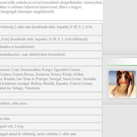
 szenvedők számára az orvosi konzultáció elengedhetetlen. Amennyiben
akkor is érdemes felkeresni háziorvosod, illetve a megyei
 betegségek lehetséges megelőzéséről.
védettség 2 oltás után (kombinált oltás: hepatitis A+B: 0.,1.,6 hó
1.,6 hó) (kombinált oltás: hepatitis: A+B: 0.,1.,6 hó időközzel)
binálva is hozzáférhető)
l rendelkezésre, csak oltóhelyeken beszrezhető.
Burundi, Csád, Demokratikus Kongo, Egyenlítői Guinea,
, Guinea, Guinea-Bissau, Kamerun, Kenya, Közép-Afrikai
ia, Ruanda, Sao Tome és Principe, Senegal, Sierra Leone, Szomália,
kontinens országai: Bolívia, Brazília, Equador, Francia Guiana,
idad éas Tobago, Venezuela
eszélyes, oltás nincs
z oltás
ptól véd, 3 évig
nappal alakul ki védettség, tartós védelem 3. oltás után.