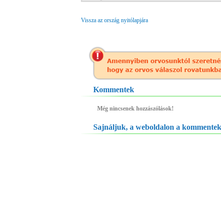
Vissza az ország nyitólapjára
Kommentek
Még nincsenek hozzászólások!
Sajnáljuk, a weboldalon a kommente