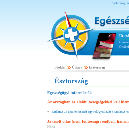
Észtországi u
Utazá
Utazás
Oltóhe
Főoldal
Útiterv
Észtország
Észtország
Egészségügyi információk
Az országban az alábbi betegségekkel kell kie
Kullancsok által terjesztett agyvelőgyulladás (Kullancs en
Javasolt oltás (nem fontossági rendben, hane
Nincs