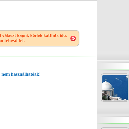
k nem használhatóak!