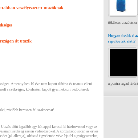
ottabban veszélyeztetett utazóknak.
tökéletes utazótáska
ükséges
Hogyan üssük el az
országon át utazik
repülőutak alatt?
a pontra ragad rá ór
zükséges. Amennyiben 10 éve nem kapott diftéria és tetanus elleni
avasolt a szükséges, kötelezően kapott gyermekkori védőoltások
zlel, mielőbb keressen fel szakorvost!
k. Utazás előtt legalább egy hónappal keresd fel háziorvosod vagy az
valamint szükség esetén védőoltásokat. A konzultáció során az orvos
idet (pl. allergia), oltásaid figyelembe véve írja fel a gyógyszereket,