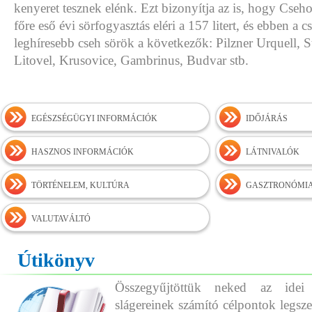
kenyeret tesznek elénk. Ezt bizonyítja az is, hogy Cseh
főre eső évi sörfogyasztás eléri a 157 litert, és ebben a 
leghíresebb cseh sörök a következők: Pilzner Urquell, 
Litovel, Krusovice, Gambrinus, Budvar stb.
EGÉSZSÉGÜGYI INFORMÁCIÓK
IDŐJÁRÁS
HASZNOS INFORMÁCIÓK
LÁTNIVALÓK
TÖRTÉNELEM, KULTÚRA
GASZTRONÓMI
VALUTAVÁLTÓ
Útikönyv
Összegyűjtöttük neked az idei
slágereinek számító célpontok legszeb