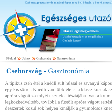
Csehországi uatzás során mindenképpen meg kell kóstolni a konyha specialit
Utazási egészségvédelem
Utazási betegségek és megelőzésük
Oltóhely kereső
Főoldal
Útiterv
Csehország
Gasztronómia
Csehország
- Gasztronómia
A tipikus cseh étel a knédli sült hússal és savanyú kápo
egy kis sörrel. Knédli van többféle is: a klasszikusnak 
apróra vágott zsemlyét tesznek a tésztájába. Van a krump
legközkedveltebb, továbbá a füstölt apróra vágott sertés
desszertek közül sok helyen kínálják a gyümölcsös kné