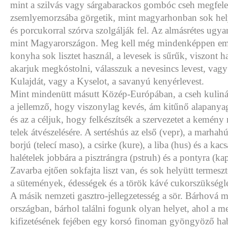
mint a szilvás vagy sárgabarackos gombóc cseh megfele
zsemlyemorzsába görgetik, mint magyarhonban sok hel
és porcukorral szórva szolgálják fel. Az almásrétes ugy
mint Magyarországon. Meg kell még mindenképpen emlí
konyha sok lisztet használ, a levesek is sűrűk, viszont 
akarjuk megkóstolni, válasszuk a nevesincs levest, vag
Kulajdát, vagy a Kyselot, a savanyú kenyérlevest.
Mint mindenütt másutt Közép-Európában, a cseh kulinár
a jellemző, hogy viszonylag kevés, ám kitűnő alapanyag
és az a céljuk, hogy felkészítsék a szervezetet a kemény
telek átvészelésére. A sertéshús az első (vepr), a marhah
borjú (telecí maso), a csirke (kure), a liba (hus) és a kac
halételek jobbára a pisztrángra (pstruh) és a pontyra (ka
Zavarba ejtően sokfajta liszt van, és sok helyütt termesz
a sütemények, édességek és a török kávé cukorszükségle
A másik nemzeti gasztro-jellegzetesség a sör. Bárhová
országban, bárhol találni fogunk olyan helyet, ahol a m
kifizetésének fejében egy korsó finoman gyöngyöző ha