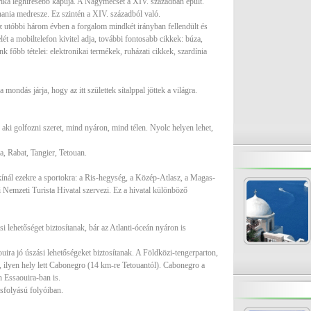
ka leghíresebb kapuja. A Nagymecset a XIV. században épült.
ania medresze. Ez szintén a XIV. századból való.
z utóbbi három évben a forgalom mindkét irányban fellendült és
lét a mobiltelefon kivitel adja, további fontosabb cikkek: búza,
k főbb tételei: elektronikai termékek, ruházati cikkek, szardínia
 mondás járja, hogy az itt születtek sítalppal jöttek a világra.
aki golfozni szeret, mind nyáron, mind télen. Nyolc helyen lehet,
, Rabat, Tangier, Tetouan.
nál ezekre a sportokra: a Ris-hegység, a Közép-Atlasz, a Magas-
 Nemzeti Turista Hivatal szervezi. Ez a hivatal különböző
 lehetőséget biztosítanak, bár az Atlanti-óceán nyáron is
ira jó úszási lehetőségeket biztosítanak. A Földközi-tengerparton,
, ilyen hely lett Cabonegro (14 km-re Tetouantól). Cabonegro a
n Essaouira-ban is.
sfolyású folyóiban.