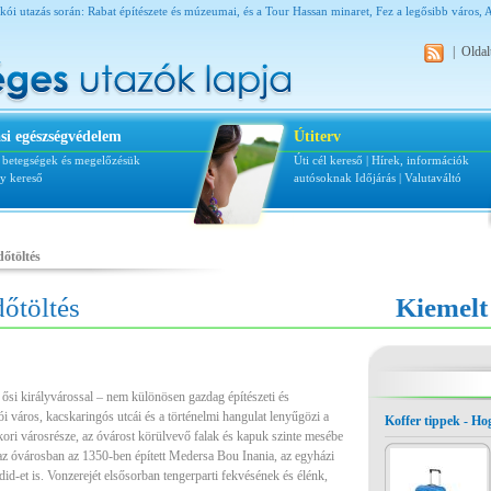
ói utazás során: Rabat építészete és múzeumai, és a Tour Hassan minaret, Fez a legősibb város, 
|
Oldal
si egészségvédelem
Útiterv
i betegségek és megelőzésük
Úti cél kereső
|
Hírek, információk
ly kereső
autósoknak
Időjárás
|
Valutaváltó
dőtöltés
dőtöltés
Kiemelt
 ősi királyvárossal – nem különösen gazdag építészeti és
 város, kacskaringós utcái és a történelmi hangulat lenyűgözi a
Koffer tippek - H
kori városrésze, az óvárost körülvevő falak és kapuk szinte mesébe
 az óvárosban az 1350-ben épített Medersa Bou Inania, az egyházi
did-et is. Vonzerejét elsősorban tengerparti fekvésének és élénk,