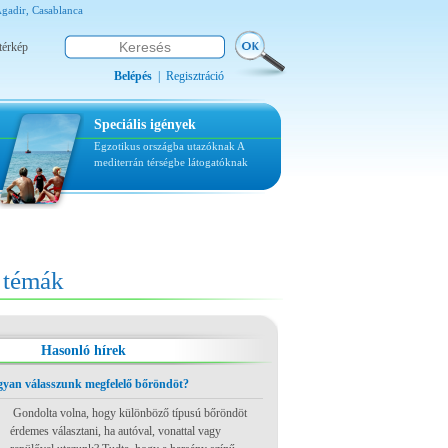
Agadir, Casablanca
térkép
Belépés
|
Regisztráció
Speciális igények
Egzotikus országba utazóknak
A
mediterrán térségbe látogatóknak
témák
Hasonló hírek
ogyan válasszunk megfelelő bőröndöt?
Gondolta volna, hogy különböző típusú bőröndöt
érdemes választani, ha autóval, vonattal vagy