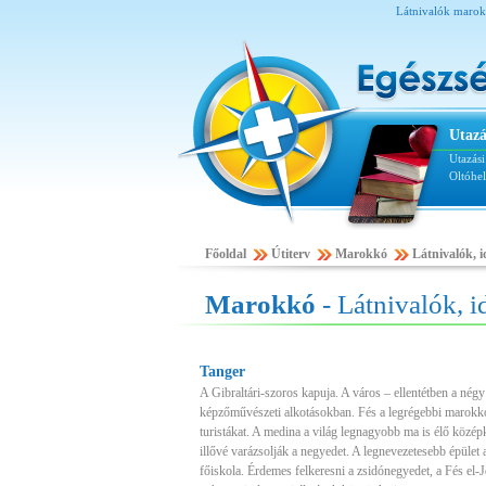
Látnivalók marokk
Utazá
Utazás
Oltóhe
Főoldal
Útiterv
Marokkó
Látnivalók, i
Marokkó
- Látnivalók, i
Tanger
A Gibraltári-szoros kapuja. A város – ellentétben a négy
képzőművészeti alkotásokban. Fés a legrégebbi marokkói
turistákat. A medina a világ legnagyobb ma is élő közép
illővé varázsolják a negyedet. A legnevezetesebb épület
főiskola. Érdemes felkeresni a zsidónegyedet, a Fés el-J