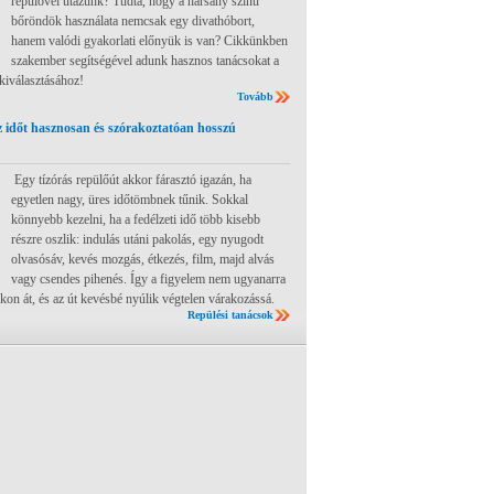
repülővel utazunk? Tudta, hogy a harsány színű
bőröndök használata nemcsak egy divathóbort,
hanem valódi gyakorlati előnyük is van? Cikkünkben
szakember segítségével adunk hasznos tanácsokat a
 kiválasztásához!
Tovább
 időt hasznosan és szórakoztatóan hosszú
Egy tízórás repülőút akkor fárasztó igazán, ha
egyetlen nagy, üres időtömbnek tűnik. Sokkal
könnyebb kezelni, ha a fedélzeti idő több kisebb
részre oszlik: indulás utáni pakolás, egy nyugodt
olvasósáv, kevés mozgás, étkezés, film, majd alvás
vagy csendes pihenés. Így a figyelem nem ugyanarra
ákon át, és az út kevésbé nyúlik végtelen várakozássá.
Repülési tanácsok