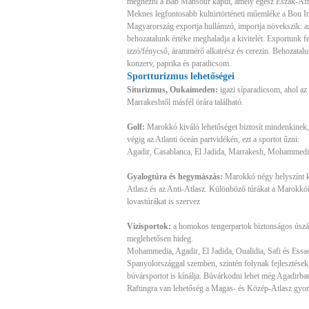
megnézni a Bab Mansour kaput, amely egész Észak-Afri
Meknes legfontosabb kultúrtörténeti műemléke a Bou In
Magyarország exportja hullámzó, importja növekszik: a
behozatalunk értéke meghaladja a kivitelét. Exportunk fe
izzó/fénycső, árammérő alkatrész és cerezin. Behozatalun
konzerv, paprika és paradicsom.
Sportturizmus lehetőségei
Síturizmus, Oukaimeden:
igazi síparadicsom, ahol az a
Marrakeshtől másfél órára található.
Golf:
Marokkó kiváló lehetőséget biztosít mindenkinek, 
végig az Atlanti óceán partvidékén, ezt a sportot űzni:
Agadir, Casablanca, El Jadida, Marrakesh, Mohammedia
Gyalogtúra és hegymászás:
Marokkó négy helyszínt kí
Atlasz és az Anti-Atlasz. Különböző túrákat a Marokkói
lovastúrákat is szervez
Vizisportok:
a homokos tengerpartok biztonságos úszási
meglehetősen hideg.
Mohammedia, Agadir, El Jadida, Oualidia, Safi és Essaou
Spanyolországgal szemben, szintén folynak fejlesztések
búvársportot is kínálja. Búvárkodni lehet még Agadirba
Raftingra van lehetőség a Magas- és Közép-Atlasz gyor