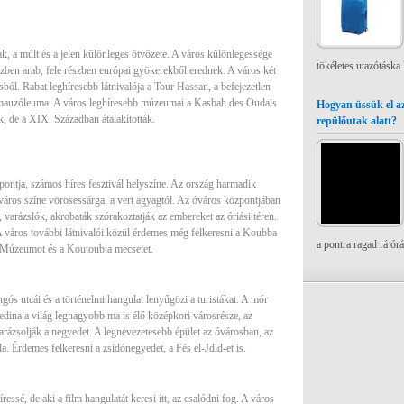
, a múlt és a jelen különleges ötvözete. A város különlegessége
tökéletes utazótáska
észben arab, fele részben európai gyökerekből erednek. A város két
ból. Rabat leghíresebb látnivalója a Tour Hassan, a befejezetlen
 mauzóleuma. A város leghíresebb múzeumai a Kasbah des Oudais
Hogyan üssük el az
ék, de a XIX. Században átalakították.
repülőutak alatt?
zpontja, számos híres fesztivál helyszíne. Az ország harmadik
város színe vörösessárga, a vert agyagtól. Az óváros központjában
, varázslók, akrobaták szórakoztatják az embereket az óriási téren.
 város további látnivalói közül érdemes még felkeresni a Koubba
a pontra ragad rá ór
i Múzeumot és a Koutoubia mecsetet.
gós utcái és a történelmi hangulat lenyűgözi a turistákat. A mór
Medina a világ legnagyobb ma is élő középkori városrésze, az
arázsolják a negyedet. A legnevezetesebb épület az óvárosban, az
. Érdemes felkeresni a zsidónegyedet, a Fés el-Jdid-et is.
essé, de aki a film hangulatát keresi itt, az csalódni fog. A város