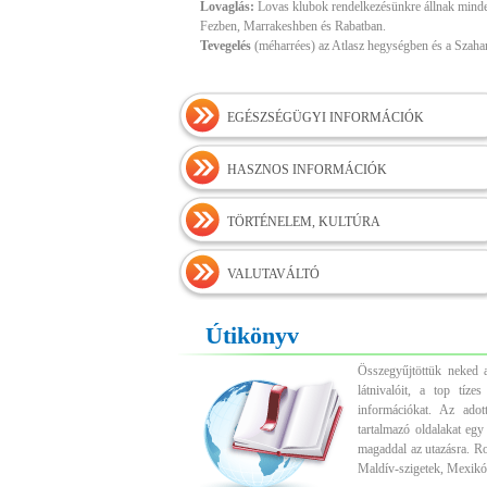
Lovaglás:
Lovas klubok rendelkezésünkre állnak mind
Fezben, Marrakeshben és Rabatban.
Tevegelés
(méharrées) az Atlasz hegységben és a Szahar
EGÉSZSÉGÜGYI INFORMÁCIÓK
HASZNOS INFORMÁCIÓK
TÖRTÉNELEM, KULTÚRA
VALUTAVÁLTÓ
Útikönyv
Összegyűjtöttük neked a
látnivalóit, a top tíz
információkat. Az adott
tartalmazó oldalakat egy
magaddal az utazásra. R
Maldív-szigetek, Mexikó,