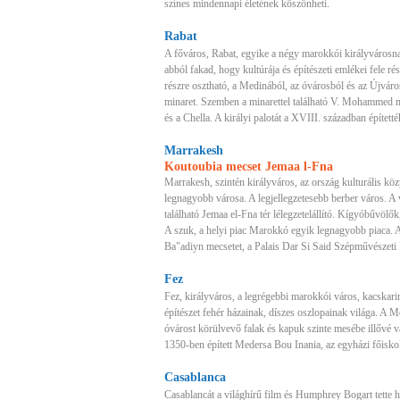
színes mindennapi életének köszönheti.
Rabat
A főváros, Rabat, egyike a négy marokkói királyvárosnak
abból fakad, hogy kultúrája és építészeti emlékei fele r
részre osztható, a Medinából, az óvárosból és az Újváros
minaret. Szemben a minarettel található V. Mohammed
és a Chella. A királyi palotát a XVIII. században épített
Marrakesh
Koutoubia mecset Jemaa l-Fna
Marrakesh, szintén királyváros, az ország kulturális kö
legnagyobb városa. A legjellegzetesebb berber város. A 
található Jemaa el-Fna tér lélegzetelállító. Kígyóbűvölők
A szuk, a helyi piac Marokkó egyik legnagyobb piaca. A
Ba"adiyn mecsetet, a Palais Dar Si Said Szépművészet
Fez
Fez, királyváros, a legrégebbi marokkói város, kacskarin
építészet fehér házainak, díszes oszlopainak világa. A 
óvárost körülvevő falak és kapuk szinte mesébe illővé v
1350-ben épített Medersa Bou Inania, az egyházi főiskola
Casablanca
Casablancát a világhírű film és Humphrey Bogart tette hír