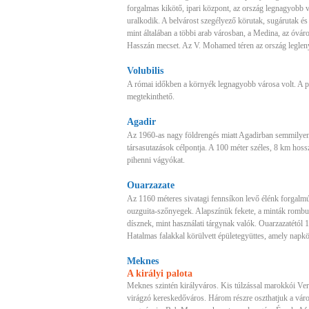
forgalmas kikötő, ipari központ, az ország legnagyobb 
uralkodik. A belvárost szegélyező körutak, sugárutak és
mint általában a többi arab városban, a Medina, az óváros
Hasszán mecset. Az V. Mohamed téren az ország legleny
Volubilis
A római időkben a környék legnagyobb városa volt. A pún 
megtekinthető.
Agadir
Az 1960-as nagy földrengés miatt Agadirban semmilyen 
társasutazások célpontja. A 100 méter széles, 8 km ho
pihenni vágyókat.
Ouarzazate
Az 1160 méteres sivatagi fennsíkon levő élénk forgalmú v
ouzguita-szőnyegek. Alapszínük fekete, a minták rombu
dísznek, mint használati tárgynak valók. Ouarzazatétól 
Hatalmas falakkal körülvett épületegyüttes, amely napk
Meknes
A királyi palota
Meknes szintén királyváros. Kis túlzással marokkói Ver
virágzó kereskedőváros. Három részre oszthatjuk a váro