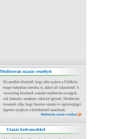
Mediterrán utazás veszélyei
Ha amellett döntöttél, hogy idén nyáron a Földközi-
tenger habjaiban merülsz el, akkor jól választottál. A
viszonylag közelinek számító mediterrán országok
sok kalandot, tartalmas vakációt ígérnek. Mediterrán
rovatunk célja, hogy hasznos utazási és egészségügyi
tippeket nyújtson a körültekintő utazóknak.
Mediterrán utazás veszélyei
Utazás kedvencekkel