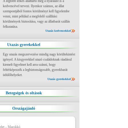
A legtöbb lelkes állattartó még a nyaralást is a
kedvencével tervezi. Ilyenkor számos, az állat
szempontjából fontos körülményt kell figyelembe
venni, mint például a megfelelő szállítási
körülmények biztosítása, vagy az állatbarát szállás
felkutatása.
Utazás kedvencekkel
Utazás gyerekekkel
Egy utazás megszervezése mindig nagy körültekintést
igényel. A kisgyerekkel utazó családoknak ráadásul
kiemelt figyelmet kell arra szánni, hogy
feltérképezzék a legbiztonságosabb, gyerekbarát
üdülőhelyeket.
Utazás gyerekekkel
Betegségek és oltások
Országajánló
elet – Marokkó