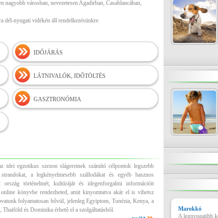
en nagyobb városban, nevezetesen Agadirban, Casablancában,
a dél-nyugati vidékén áll rendelkezésünkre.
IDŐJÁRÁS
LÁTNIVALÓK, IDŐTÖLTÉS
GASZTRONÓMIA
z idei egzotikus szezon slágereinek számító célpontok legszebb
es strandokat, a legkényelmesebb szállodákat és egyéb hasznos
 ország történelmét, kultúráját és idegenforgalmi információit
 online könyvbe rendezheted, amit kinyomtatva akár el is vihetsz
ovatunk folyamatosan bővül, jelenleg Egyiptom, Tunézia, Kenya, a
Marokkó
 Thaiföld és Dominika érhető el a szolgáltatásból.
A legnyugatibb k