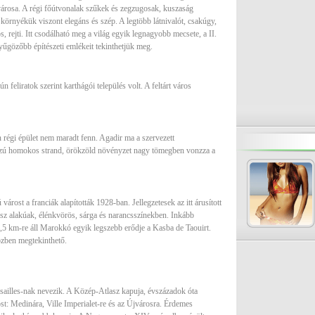
városa. A régi főútvonalak szűkek és zegzugosak, kuszaság
 környékük viszont elegáns és szép. A legtöbb látnivalót, csakúgy,
, rejti. Itt csodálható meg a világ egyik legnagyobb mecsete, a II.
űgözőbb építészeti emlékeit tekinthetjük meg.
feliratok szerint karthágói település volt. A feltárt város
régi épület nem maradt fenn. Agadir ma a szervezett
sszú homokos strand, örökzöld növényzet nagy tömegben vonzza a
árost a franciák alapították 1928-ban. Jellegzetesek az itt árusított
sz alakúak, élénkvörös, sárga és narancsszínekben. Inkább
1,5 km-re áll Marokkó egyik legszebb erődje a Kasba de Taouirt.
özben megtekinthető.
sailles-nak nevezik. A Közép-Atlasz kapuja, évszázadok óta
st: Medinára, Ville Imperialet-re és az Újvárosra. Érdemes