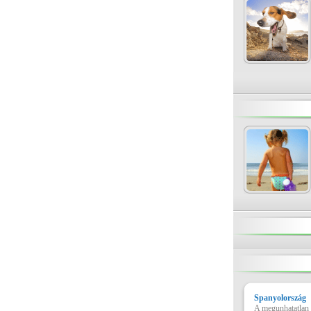
Spanyolország
A megunhatatlan