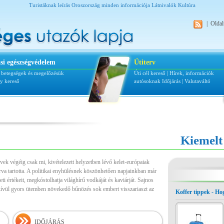
Turistáknak leírás Oroszország minden információja Látnivalók Kultúra
|
Oldal
si egészségvédelem
Útiterv
i betegségek és megelőzésük
Úti cél kereső
|
Hírek, információk
ly kereső
autósoknak
Időjárás
|
Valutaváltó
Kiemelt
ek végéig csak mi, kivételezett helyzetben lévő kelet-európaiak
zárva tartotta. A politikai enyhülésnek köszönhetően napjainkban már
ti értékeit, megkóstolhatja világhírű vodkáját és kaviárját. Sajnos
ívül gyors ütemben növekedő bűnözés sok embert visszariaszt az
Koffer tippek - H
IDŐJÁRÁS