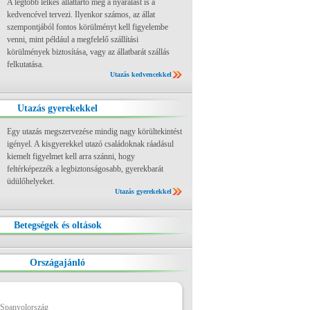
A legtöbb lelkes állattartó még a nyaralást is a
kedvencével tervezi. Ilyenkor számos, az állat
szempontjából fontos körülményt kell figyelembe
venni, mint például a megfelelő szállítási
körülmények biztosítása, vagy az állatbarát szállás
felkutatása.
Utazás kedvencekkel
Utazás gyerekekkel
Egy utazás megszervezése mindig nagy körültekintést
igényel. A kisgyerekkel utazó családoknak ráadásul
kiemelt figyelmet kell arra szánni, hogy
feltérképezzék a legbiztonságosabb, gyerekbarát
üdülőhelyeket.
Utazás gyerekekkel
Betegségek és oltások
Országajánló
 Spanyolország