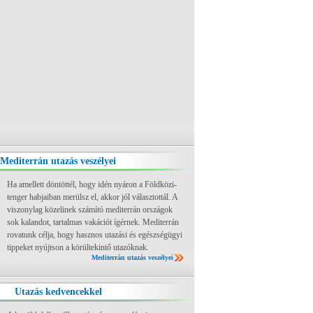
Mediterrán utazás veszélyei
Ha amellett döntöttél, hogy idén nyáron a Földközi-
tenger habjaiban merülsz el, akkor jól választottál. A
viszonylag közelinek számító mediterrán országok
sok kalandot, tartalmas vakációt ígérnek. Mediterrán
rovatunk célja, hogy hasznos utazási és egészségügyi
tippeket nyújtson a körültekintő utazóknak.
Mediterrán utazás veszélyei
Utazás kedvencekkel