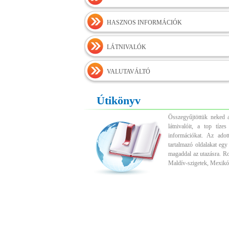
HASZNOS INFORMÁCIÓK
LÁTNIVALÓK
VALUTAVÁLTÓ
Útikönyv
Összegyűjtöttük neked a
látnivalóit, a top tíz
információkat. Az adott
tartalmazó oldalakat egy
magaddal az utazásra. R
Maldív-szigetek, Mexikó,