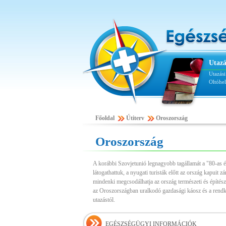
Utazá
Utazás
Oltóhe
Főoldal
Útiterv
Oroszország
Oroszország
A korábbi Szovjetunió legnagyobb tagállamát a "80-as év
látogathattuk, a nyugati turisták előtt az ország kapuit 
mindenki megcsodálhatja az ország természeti és építésze
az Oroszországban uralkodó gazdasági káosz és a rendk
utazástól.
EGÉSZSÉGÜGYI INFORMÁCIÓK