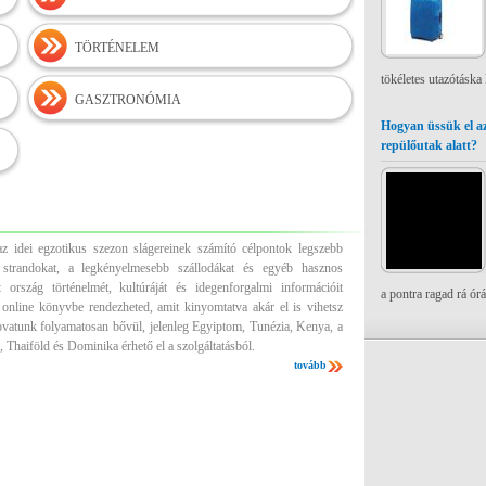
TÖRTÉNELEM
tökéletes utazótáska
GASZTRONÓMIA
Hogyan üssük el az
repülőutak alatt?
z idei egzotikus szezon slágereinek számító célpontok legszebb
es strandokat, a legkényelmesebb szállodákat és egyéb hasznos
 ország történelmét, kultúráját és idegenforgalmi információit
a pontra ragad rá ór
 online könyvbe rendezheted, amit kinyomtatva akár el is vihetsz
ovatunk folyamatosan bővül, jelenleg Egyiptom, Tunézia, Kenya, a
 Thaiföld és Dominika érhető el a szolgáltatásból.
tovább