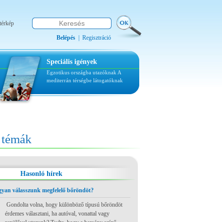
térkép
Belépés
|
Regisztráció
Speciális igények
Egzotikus országba utazóknak
A
mediterrán térségbe látogatóknak
témák
Hasonló hírek
ogyan válasszunk megfelelő bőröndöt?
Gondolta volna, hogy különböző típusú bőröndöt
érdemes választani, ha autóval, vonattal vagy