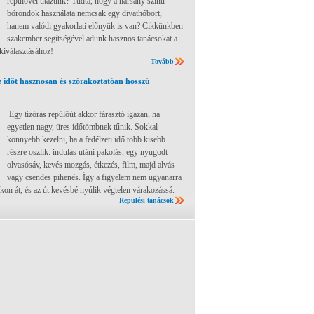
repülővel utazunk? Tudta, hogy a harsány színű
bőröndök használata nemcsak egy divathóbort,
hanem valódi gyakorlati előnyük is van? Cikkünkben
szakember segítségével adunk hasznos tanácsokat a
 kiválasztásához!
Tovább
 időt hasznosan és szórakoztatóan hosszú
Egy tízórás repülőút akkor fárasztó igazán, ha
egyetlen nagy, üres időtömbnek tűnik. Sokkal
könnyebb kezelni, ha a fedélzeti idő több kisebb
részre oszlik: indulás utáni pakolás, egy nyugodt
olvasósáv, kevés mozgás, étkezés, film, majd alvás
vagy csendes pihenés. Így a figyelem nem ugyanarra
ákon át, és az út kevésbé nyúlik végtelen várakozássá.
Repülési tanácsok