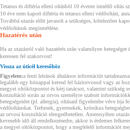
Tetanus és diftéria elleni oltásból 10 évente ismétlő oltá
10 éve nem kapott diftéria és tetanus elleni védőoltást, anna
Továbbá utazás előtt javasolt a szükséges, kötelezően kap
védőoltások megismétlése.
Hazatérés után
Ha az utazásról való hazatérés után valamilyen betegséget 
keressen fel szakorvost!
Vissza az úticél keresőhöz
Figyelem:
a fenti leírások általános információt tartalmazna
legalább egy hónappal keresd fel háziorvosod vagy az hoz
megyei oltóközpontot és kérj tanácsot, valamint szükség e
konzultáció során az orvos személyre szabott információkkal
betegségeidet (pl. allergia), oltásaid figyelembe véve írja f
védőoltásokat. Terhesek, gyermekek, krónikus betegségb
az orvosi konzultáció elengedhetetlen. Amennyiben utazás
kevesebb idő áll rendelkezésedre, akkor is érdemes felkeres
a megyei oltóközpontot, hogy a megfelelő információt m