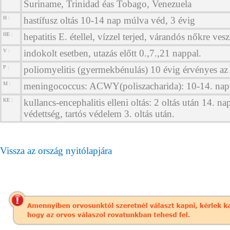
Suriname, Trinidad éas Tobago, Venezuela
H :
hastífusz oltás 10-14 nap múlva véd, 3 évig
HE :
hepatitis E. étellel, vízzel terjed, várandós nőkre vesz
V :
indokolt esetben, utazás előtt 0.,7.,21 nappal.
P :
poliomyelitis (gyermekbénulás) 10 évig érvényes az 
M :
meningococcus: ACWY(poliszacharida): 10-14. napt
KE :
kullancs-encephalitis elleni oltás: 2 oltás után 14. na
védettség, tartós védelem 3. oltás után.
Vissza az ország nyitólapjára