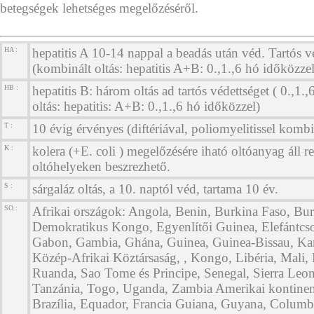
betegségek lehetséges megelőzéséről.
HA :
hepatitis A 10-14 nappal a beadás után véd. Tartós vé
(kombinált oltás: hepatitis A+B: 0.,1.,6 hó időközzel
HB :
hepatitis B: három oltás ad tartós védettséget ( 0.,1.
oltás: hepatitis: A+B: 0.,1.,6 hó időközzel)
T :
10 évig érvényes (diftériával, poliomyelitissel kombi
K :
kolera (+E. coli ) megelőzésére iható oltóanyag áll r
oltóhelyeken beszrezhető.
S :
sárgaláz oltás, a 10. naptól véd, tartama 10 év.
SO :
Afrikai országok: Angola, Benin, Burkina Faso, Bur
Demokratikus Kongo, Egyenlítői Guinea, Elefántcson
Gabon, Gambia, Ghána, Guinea, Guinea-Bissau, K
Közép-Afrikai Köztársaság, , Kongo, Libéria, Mali, 
Ruanda, Sao Tome és Principe, Senegal, Sierra Leo
Tanzánia, Togo, Uganda, Zambia Amerikai kontinens
Brazília, Equador, Francia Guiana, Guyana, Columb