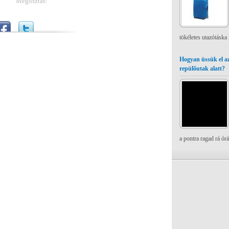
Megosztás:
tökéletes utazótáska
Hogyan üssük el az
repülőutak alatt?
a pontra ragad rá ór