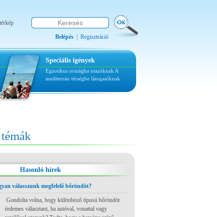
térkép
Belépés
|
Regisztráció
Speciális igények
Egzotikus országba utazóknak
A
mediterrán térségbe látogatóknak
témák
Hasonló hírek
ogyan válasszunk megfelelő bőröndöt?
Gondolta volna, hogy különböző típusú bőröndöt
érdemes választani, ha autóval, vonattal vagy