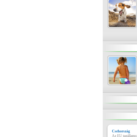
Csehország
Az EU tagállamok 