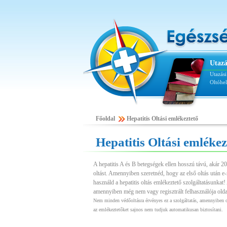
Utazá
Utazás
Oltóhe
Főoldal
Hepatitis Oltási emlékeztető
Hepatitis Oltási emlékez
A hepatitis A és B betegségek ellen hosszú távú, akár 20
oltást. Amennyiben szeretnéd, hogy az első oltás után e
használd a hepatitis oltás emlékeztető szolgáltatásunkat! 
amennyiben még nem vagy regisztrált felhasználója olda
Nem minden védőoltásra érvényes ez a szolgáltatás, amennyiben o
az emlékeztetőket sajnos nem tudjuk automatikusan biztosítani.