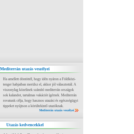
Mediterrán utazás veszélyei
Ha amellett döntöttél, hogy idén nyáron a Földközi-
tenger habjaiban merülsz el, akkor jól választottál. A
viszonylag közelinek számító mediterrán országok
sok kalandot, tartalmas vakációt ígérnek. Mediterrán
rovatunk célja, hogy hasznos utazási és egészségügyi
tippeket nyújtson a körültekintő utazóknak.
Mediterrán utazás veszélyei
Utazás kedvencekkel