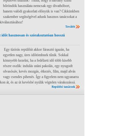
repülővel utazunk? Tudta, hogy a harsány színű
bőröndök használata nemcsak egy divathóbort,
hanem valódi gyakorlati előnyük is van? Cikkünkben
szakember segítségével adunk hasznos tanácsokat a
 kiválasztásához!
Tovább
 időt hasznosan és szórakoztatóan hosszú
Egy tízórás repülőút akkor fárasztó igazán, ha
egyetlen nagy, üres időtömbnek tűnik. Sokkal
könnyebb kezelni, ha a fedélzeti idő több kisebb
részre oszlik: indulás utáni pakolás, egy nyugodt
olvasósáv, kevés mozgás, étkezés, film, majd alvás
vagy csendes pihenés. Így a figyelem nem ugyanarra
ákon át, és az út kevésbé nyúlik végtelen várakozássá.
Repülési tanácsok