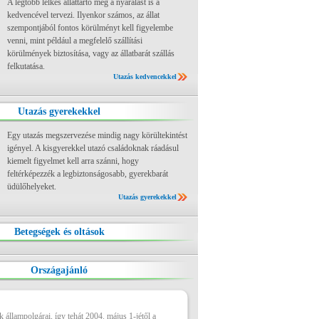
A legtöbb lelkes állattartó még a nyaralást is a
kedvencével tervezi. Ilyenkor számos, az állat
szempontjából fontos körülményt kell figyelembe
venni, mint például a megfelelő szállítási
körülmények biztosítása, vagy az állatbarát szállás
felkutatása.
Utazás kedvencekkel
Utazás gyerekekkel
Egy utazás megszervezése mindig nagy körültekintést
igényel. A kisgyerekkel utazó családoknak ráadásul
kiemelt figyelmet kell arra szánni, hogy
feltérképezzék a legbiztonságosabb, gyerekbarát
üdülőhelyeket.
Utazás gyerekekkel
Betegségek és oltások
Országajánló
állampolgárai, így tehát 2004. május 1-jétől a