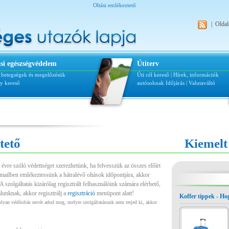
Oltási emlékeztető
|
Oldal
si egészségvédelem
Útiterv
i betegségek és megelőzésük
Úti cél kereső
|
Hírek, információk
ly kereső
autósoknak
Időjárás
|
Valutaváltó
tető
Kiemelt
 évre szóló védettséget szerezhetünk, ha felvesszük az összes előírt
-mailben emlékeztessünk a hátralévő oltások időpontjára, akkor
A szolgáltatás kizárólag regisztrált felhasználóink számára elérhető,
lunknak, akkor regisztrálj a
regisztráció
menüpont alatt!
Koffer tippek - H
lyan védőoltás nevét adod meg, melyre szolgáltatásunk nem terjed ki, akkor