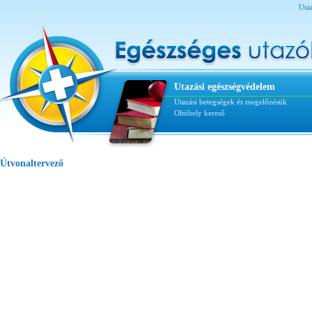
Utaz
Utazási egészségvédelem
Utazási betegségek és megelőzésük
Oltóhely kereső
Útvonaltervező