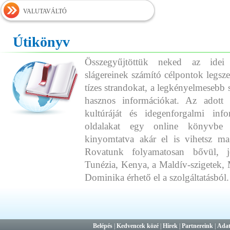
VALUTAVÁLTÓ
Útikönyv
Összegyűjtöttük neked az idei
slágereinek számító célpontok legszeb
tízes strandokat, a legkényelmesebb 
hasznos információkat. Az adott o
kultúráját és idegenforgalmi info
oldalakat egy online könyvbe 
kinyomtatva akár el is vihetsz ma
Rovatunk folyamatosan bővül, j
Tunézia, Kenya, a Maldív-szigetek, 
Dominika érhető el a szolgáltatásból.
Belépés
|
Kedvencek közé
|
Hírek
|
Partnereink
|
Adat