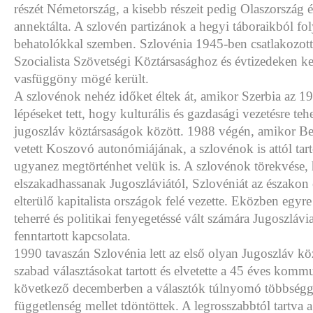
részét Németország, a kisebb részeit pedig Olaszország
annektálta. A szlovén partizánok a hegyi táboraikból foly
behatolókkal szemben. Szlovénia 1945-ben csatlakozott
Szocialista Szövetségi Köztársasághoz és évtizedeken ke
vasfüggöny mögé került.
A szlovénok nehéz időket éltek át, amikor Szerbia az 1
lépéseket tett, hogy kulturális és gazdasági vezetésre tehe
jugoszláv köztársaságok között. 1988 végén, amikor Bel
vetett Koszovó autonómiájának, a szlovénok is attól tar
ugyanez megtörténhet velük is. A szlovénok törekvése,
elszakadhassanak Jugoszláviától, Szlovéniát az északon
elterülő kapitalista országok felé vezette. Eközben egyr
teherré és politikai fenyegetéssé vált számára Jugoszlávi
fenntartott kapcsolata.
1990 tavaszán Szlovénia lett az első olyan Jugoszláv kö
szabad választásokat tartott és elvetette a 45 éves komm
következő decemberben a választók túlnyomó többségg
függetlenség mellet tdöntöttek. A legrosszabbtól tartva