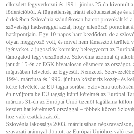
elkezdett fegyverkezni és 1991. június 25-én kivonult a
föderációból. A függetlenség iránti elkötelezettsége és a
érdekében Szlovénia szándékosan harcot provokált ki a
szövetségi hadsereggel azzal, hogy ellenőrző pontokat áll
határpontjain. Egy 10 napos harc kezdődött, de a szlovén
olyan meggyőző volt, és mivel nem támasztott területi 
igényeket, a jugoszláv kormány beleegyezett az Európai
támogatott fegyverszünetbe. Szlovénia azonnal új alkot
január 15-én az EGK hivatalosan elismerte az országot.
májusában felvették az Egyesült Nemzetek Szervezetébe
1994. márciusa és 1996. júniusa között tíz közép- és ke
kérte felvételét az EU tagjai sorába. Szlovénia utolsókén
én nyújtotta be EU tagság iránti kérelmét az Európai T
március 31-én az Európai Unió tizenöt tagállama külön 
kezdett hat kérelmező országgal – többek között Szlové
hoz való csatlakozásról.
Szlovénia lakossága 2003. márciusában népszavazáson
szavazati aránnyal döntött az Európai Unióhoz való csat