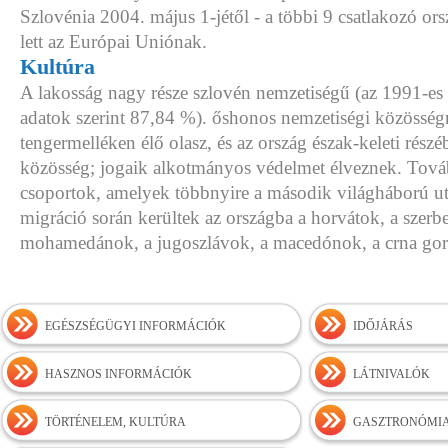
Szlovénia 2004. május 1-jétől - a többi 9 csatlakozó ors
lett az Európai Uniónak.
Kultúra
A lakosság nagy része szlovén nemzetiségű (az 1991-es
adatok szerint 87,84 %). őshonos nemzetiségi közösség
tengermelléken élő olasz, és az ország észak-keleti rész
közösség; jogaik alkotmányos védelmet élveznek. Továb
csoportok, amelyek többnyire a második világháború ut
migráció során kerültek az országba a horvátok, a szerbe
mohamedánok, a jugoszlávok, a macedónok, a crna gora
EGÉSZSÉGÜGYI INFORMÁCIÓK
IDŐJÁRÁS
HASZNOS INFORMÁCIÓK
LÁTNIVALÓK
TÖRTÉNELEM, KULTÚRA
GASZTRONÓMI