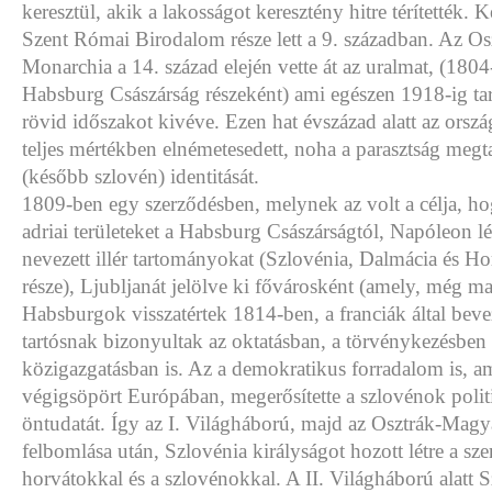
keresztül, akik a lakosságot keresztény hitre térítették. 
Szent Római Birodalom része lett a 9. században. Az O
Monarchia a 14. század elején vette át az uralmat, (1804-
Habsburg Császárság részeként) ami egészen 1918-ig tart
rövid időszakot kivéve. Ezen hat évszázad alatt az orszá
teljes mértékben elnémetesedett, noha a parasztság megta
(később szlovén) identitását.
1809-ben egy szerződésben, melynek az volt a célja, hog
adriai területeket a Habsburg Császárságtól, Napóleon l
nevezett illér tartományokat (Szlovénia, Dalmácia és H
része), Ljubljanát jelölve ki fővárosként (amely, még ma
Habsburgok visszatértek 1814-ben, a franciák által beve
tartósnak bizonyultak az oktatásban, a törvénykezésben 
közigazgatásban is. Az a demokratikus forradalom is, 
végigsöpört Európában, megerősítette a szlovénok polit
öntudatát. Így az I. Világháború, majd az Osztrák-Mag
felbomlása után, Szlovénia királyságot hozott létre a sze
horvátokkal és a szlovénokkal. A II. Világháború alatt 