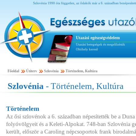
Szlovénia 1990 óta független, az őslakók már a 6. században benépesített
Utazási egészségvédelem
Utazási betegségek és megelőzésük
Oltóhely kereső
Főoldal
Útiterv
Szlovénia
Történelem, Kultúra
Szlovénia
- Történelem, Kultúra
Történelem
Az ősi szlovénok a 6. században népesítették be a Dun
folyóvölgyeit és a Keleti-Alpokat. 748-ban Szlovénia 
került, először a Caroling népcsoportok frank birodalm