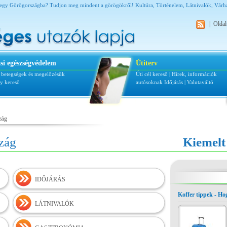
egy Görögországba? Tudjon meg mindent a görögökről! Kultúra, Történelem, Látnivalók, Várhat
|
Oldal
si egészségvédelem
Útiterv
i betegségek és megelőzésük
Úti cél kereső
|
Hírek, információk
ly kereső
autósoknak
Időjárás
|
Valutaváltó
zág
zág
Kiemelt
IDŐJÁRÁS
Koffer tippek - H
LÁTNIVALÓK