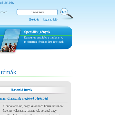
ó időjárás.
térkép
Belépés
|
Regisztráció
Speciális igények
Egzotikus országba utazóknak
A
mediterrán térségbe látogatóknak
témák
Hasonló hírek
ogyan válasszunk megfelelő bőröndöt?
Gondolta volna, hogy különböző típusú bőröndöt
érdemes választani, ha autóval, vonattal vagy