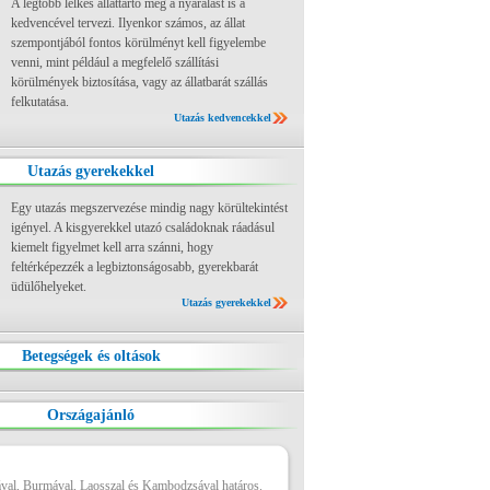
A legtöbb lelkes állattartó még a nyaralást is a
kedvencével tervezi. Ilyenkor számos, az állat
szempontjából fontos körülményt kell figyelembe
venni, mint például a megfelelő szállítási
körülmények biztosítása, vagy az állatbarát szállás
felkutatása.
Utazás kedvencekkel
Utazás gyerekekkel
Egy utazás megszervezése mindig nagy körültekintést
igényel. A kisgyerekkel utazó családoknak ráadásul
kiemelt figyelmet kell arra szánni, hogy
feltérképezzék a legbiztonságosabb, gyerekbarát
üdülőhelyeket.
Utazás gyerekekkel
Betegségek és oltások
Országajánló
ával, Burmával, Laosszal és Kambodzsával határos.