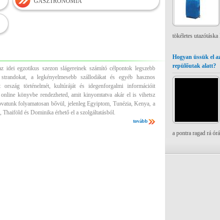
GASZTRONÓMIA
tökéletes utazótáska
Hogyan üssük el az
repülőutak alatt?
z idei egzotikus szezon slágereinek számító célpontok legszebb
es strandokat, a legkényelmesebb szállodákat és egyéb hasznos
 ország történelmét, kultúráját és idegenforgalmi információit
 online könyvbe rendezheted, amit kinyomtatva akár el is vihetsz
ovatunk folyamatosan bővül, jelenleg Egyiptom, Tunézia, Kenya, a
 Thaiföld és Dominika érhető el a szolgáltatásból.
tovább
a pontra ragad rá ór