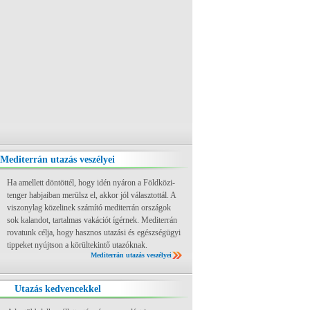
Mediterrán utazás veszélyei
Ha amellett döntöttél, hogy idén nyáron a Földközi-
tenger habjaiban merülsz el, akkor jól választottál. A
viszonylag közelinek számító mediterrán országok
sok kalandot, tartalmas vakációt ígérnek. Mediterrán
rovatunk célja, hogy hasznos utazási és egészségügyi
tippeket nyújtson a körültekintő utazóknak.
Mediterrán utazás veszélyei
Utazás kedvencekkel