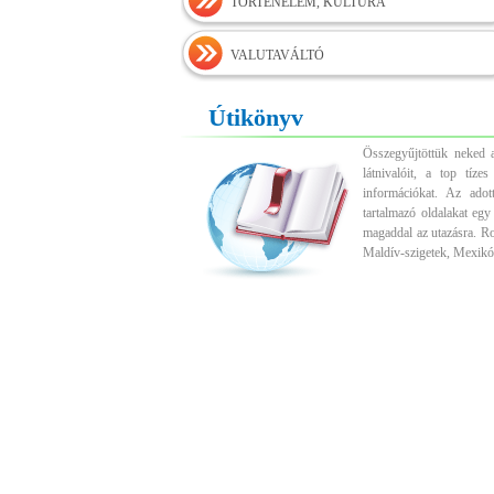
TÖRTÉNELEM, KULTÚRA
VALUTAVÁLTÓ
Útikönyv
Összegyűjtöttük neked a
látnivalóit, a top tíz
információkat. Az adott
tartalmazó oldalakat egy
magaddal az utazásra. R
Maldív-szigetek, Mexikó,