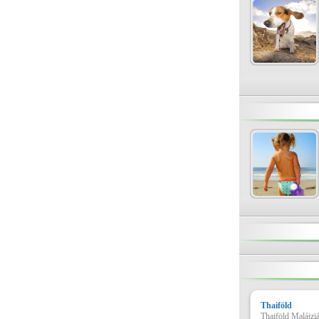
Thaiföld
Thaiföld Malájzi