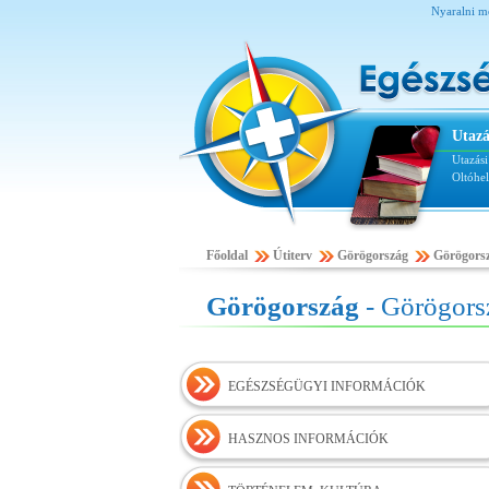
Nyaralni m
Utazá
Utazás
Oltóhe
Főoldal
Útiterv
Görögország
Görögors
Görögország
- Görögors
EGÉSZSÉGÜGYI INFORMÁCIÓK
HASZNOS INFORMÁCIÓK