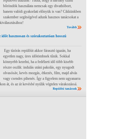
repülővel utazunk? Tudta, hogy a harsány színű
bőröndök használata nemcsak egy divathóbort,
hanem valódi gyakorlati előnyük is van? Cikkünkben
szakember segítségével adunk hasznos tanácsokat a
 kiválasztásához!
Tovább
 időt hasznosan és szórakoztatóan hosszú
Egy tízórás repülőút akkor fárasztó igazán, ha
egyetlen nagy, üres időtömbnek tűnik. Sokkal
könnyebb kezelni, ha a fedélzeti idő több kisebb
részre oszlik: indulás utáni pakolás, egy nyugodt
olvasósáv, kevés mozgás, étkezés, film, majd alvás
vagy csendes pihenés. Így a figyelem nem ugyanarra
ákon át, és az út kevésbé nyúlik végtelen várakozássá.
Repülési tanácsok