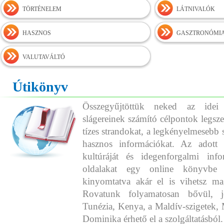
TÖRTÉNELEM
LÁTNIVALÓK
HASZNOS
GASZTRONÓMI
VALUTAVÁLTÓ
Útikönyv
Összegyűjtöttük neked az idei
slágereinek számító célpontok legszeb
tízes strandokat, a legkényelmesebb 
hasznos információkat. Az adott o
kultúráját és idegenforgalmi info
oldalakat egy online könyvbe 
kinyomtatva akár el is vihetsz ma
Rovatunk folyamatosan bővül, j
Tunézia, Kenya, a Maldív-szigetek, 
Dominika érhető el a szolgáltatásból.