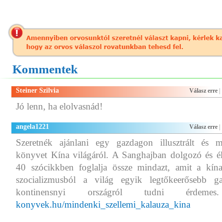
Kommentek
Steiner Szilvia
Válasz erre
|
Jó lenn, ha elolvasnád!
angela1221
Válasz erre
|
Szeretnék ajánlani egy gazdagon illusztrált és m
könyvet Kína világáról. A Sanghajban dolgozó és é
40 szócikkben foglalja össze mindazt, amit a kína
szocializmusból a világ egyik legtőkeerősebb ga
kontinensnyi országról tudni érde
konyvek.hu/mindenki_szellemi_kalauza_kina