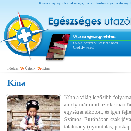
Kína a világ legősib civilizációja, már az ókorban olyan találmány
Utazási egészségvédelem
Utazási betegségek és megelőzésük
Oltóhely kereső
Főoldal
Útiterv
Kína
Kína
Kína a világ legősibb folyamat
amely már mint az ókorban öná
egységet alkotott, és igen fejl
Számos, Európában csak jóva
találmány (nyomtatás, puskapo