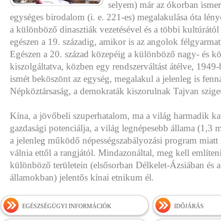
selyem) már az ókorban ismer
egységes birodalom (i. e. 221-es) megalakulása óta lé
a különböző dinasztiák vezetésével és a többi kultúrától 
egészen a 19. századig, amikor is az angolok félgyarmati
Egészen a 20. század közepéig a különböző nagy- és 
kiszolgáltatva, közben egy rendszerváltást átélve, 1949
ismét beköszönt az egység, megalakul a jelenleg is fenn
Népköztársaság, a demokraták kiszorulnak Tajvan sziget
Kína, a jövőbeli szuperhatalom, ma a világ harmadik k
gazdasági potenciálja, a világ legnépesebb állama (1,3 m
a jelenleg működő népességszabályozási program miatt
válnia ettől a rangjától. Mindazonáltal, meg kell említen
különböző területein (elsősorban Délkelet-Ázsiában és a 
államokban) jelentős kínai etnikum él.
EGÉSZSÉGÜGYI INFORMÁCIÓK
IDŐJÁRÁS