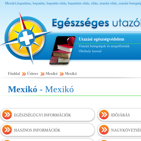
Mexikó,hapatitisz, hepatitis, hepatitis oltás, hepatitisz oltás, oltás, utazási oltás, utazási be
n
Utazási egészségvédelem
Utazási betegségek és megelőzésük
Oltóhely kereső
Főoldal
Útiterv
Mexikó
Mexikó
Mexikó
- Mexikó
EGÉSZSÉGÜGYI INFORMÁCIÓK
IDŐJÁRÁS
HASZNOS INFORMÁCIÓK
NAGYKÖVETSÉG