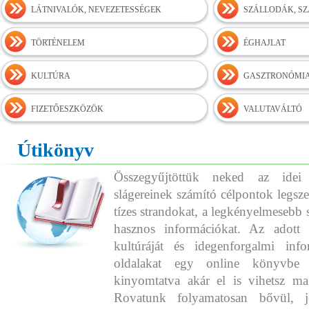
LÁTNIVALÓK, NEVEZETESSÉGEK
SZÁLLODÁK, S
TÖRTÉNELEM
ÉGHAJLAT
KULTÚRA
GASZTRONÓMI
FIZETŐESZKÖZÖK
VALUTAVÁLTÓ
Útikönyv
Összegyűjtöttük neked az idei
slágereinek számító célpontok legszeb
tízes strandokat, a legkényelmesebb 
hasznos információkat. Az adott o
kultúráját és idegenforgalmi info
oldalakat egy online könyvbe 
kinyomtatva akár el is vihetsz ma
Rovatunk folyamatosan bővül, j