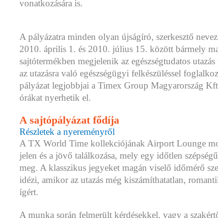
vonatkozására is.
A pályázatra minden olyan újságíró, szerkesztő nevez
2010. április 1. és 2010. július 15. között bármely m
sajtótermékben megjelenik az egészségtudatos utazás t
az utazásra való egészségügyi felkészüléssel foglalk
pályázat legjobbjai a Timex Group Magyarország Kft. á
órákat nyerhetik el.
A sajtópályázat fődíja
Részletek a nyereményről
A TX World Time kollekciójának Airport Lounge mod
jelen és a jövő találkozása, mely egy időtlen szépségű
meg. A klasszikus jegyeket magán viselő időmérő szer
idézi, amikor az utazás még kiszámíthatatlan, romant
ígért.
A munka során felmerült kérdésekkel, vagy a szakért