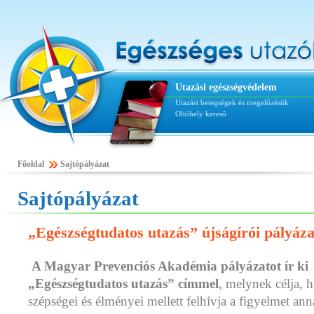
Utazási egészségvédelem
Utazási betegségek és megelőzésük
Oltóhely kereső
Főoldal
Sajtópályázat
Sajtópályázat
„Egészségtudatos utazás” újságírói pályáza
A Magyar Prevenciós Akadémia pályázatot ír ki
„Egészségtudatos utazás” címmel
, melynek célja, 
szépségei és élményei mellett felhívja a figyelmet an