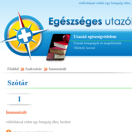
védőoltással védett egy betegség ellen, 
Utazási egészségvédelem
Utazási betegségek és megelőzésük
Oltóhely kereső
Főoldal
Szakszótár
Immunizált
Szótár
I
Immunizált
védőoltással védett egy betegség ellen, beoltott