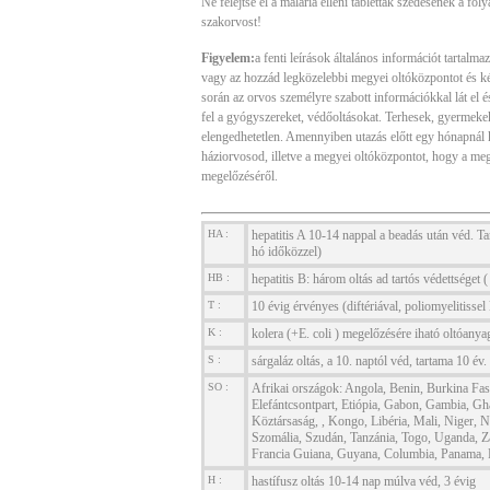
Ne felejtse el a malária elleni tabletták szedésének a fol
szakorvost!
Figyelem:
a fenti leírások általános információt tartalm
vagy az hozzád legközelebbi megyei oltóközpontot és kér
során az orvos személyre szabott információkkal lát el és 
fel a gyógyszereket, védőoltásokat. Terhesek, gyermek
elengedhetetlen. Amennyiben utazás előtt egy hónapnál k
háziorvosod, illetve a megyei oltóközpontot, hogy a me
megelőzéséről.
HA :
hepatitis A 10-14 nappal a beadás után véd. Tar
hó időközzel)
HB :
hepatitis B: három oltás ad tartós védettséget (
T :
10 évig érvényes (diftériával, poliomyelitisse
K :
kolera (+E. coli ) megelőzésére iható oltóanya
S :
sárgaláz oltás, a 10. naptól véd, tartama 10 év.
SO :
Afrikai országok: Angola, Benin, Burkina Fa
Elefántcsontpart, Etiópia, Gabon, Gambia, G
Köztársaság, , Kongo, Libéria, Mali, Niger, N
Szomália, Szudán, Tanzánia, Togo, Uganda, Za
Francia Guiana, Guyana, Columbia, Panama, P
H :
hastífusz oltás 10-14 nap múlva véd, 3 évig