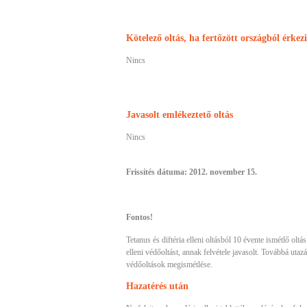
Kötelező oltás, ha fertőzött országból érkez
Nincs
Javasolt emlékeztető oltás
Nincs
Frissítés dátuma: 2012. november 15.
Fontos!
Tetanus és diftéria elleni oltásból 10 évente ismétlő ol
elleni védőoltást, annak felvétele javasolt. Továbbá utaz
védőoltások megismétlése.
Hazatérés után