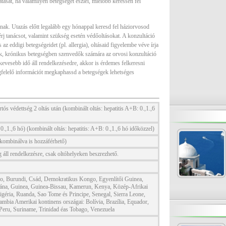
yatását, ha valamilyen betegséget észlel, mielőbb keressen fel
aznak. Utazás előtt legalább egy hónappal keresd fel háziorvosod
j tanácsot, valamint szükség esetén védőoltásokat. A konzultáció
az eddigi betegségeidet (pl. allergia), oltásaid figyelembe véve írja
ek, krónikus betegségben szenvedők számára az orvosi konzultáció
evesebb idő áll rendelkezésedre, akkor is érdemes felkeresni
gfelelő információt megkaphassd a betegségek lehetséges
tós védettség 2 oltás után (kombinált oltás: hepatitis A+B: 0.,1.,6
 0.,1.,6 hó) (kombinált oltás: hepatitis: A+B: 0.,1.,6 hó időközzel)
l kombinálva is hozzáférhető)
g áll rendelkezésre, csak oltóhelyeken beszrezhető.
so, Burundi, Csád, Demokratikus Kongo, Egyenlítői Guinea,
hána, Guinea, Guinea-Bissau, Kamerun, Kenya, Közép-Afrikai
igéria, Ruanda, Sao Tome és Principe, Senegal, Sierra Leone,
mbia Amerikai kontinens országai: Bolívia, Brazília, Equador,
eru, Suriname, Trinidad éas Tobago, Venezuela