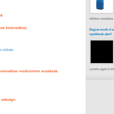
ek
tökéletes utazótáska
anem betűrendben)
Hogyan üssük el az
repülőutak alatt?
i védőoltás
a pontra ragad rá ór
kozottabban veszélyeztetett utazóknak.
 szükséges