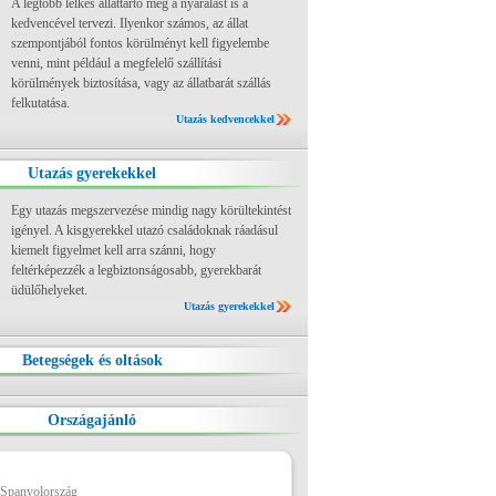
A legtöbb lelkes állattartó még a nyaralást is a
kedvencével tervezi. Ilyenkor számos, az állat
szempontjából fontos körülményt kell figyelembe
venni, mint például a megfelelő szállítási
körülmények biztosítása, vagy az állatbarát szállás
felkutatása.
Utazás kedvencekkel
Utazás gyerekekkel
Egy utazás megszervezése mindig nagy körültekintést
igényel. A kisgyerekkel utazó családoknak ráadásul
kiemelt figyelmet kell arra szánni, hogy
feltérképezzék a legbiztonságosabb, gyerekbarát
üdülőhelyeket.
Utazás gyerekekkel
Betegségek és oltások
Országajánló
 Spanyolország