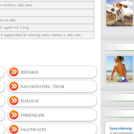
re veszélyes, oltás nincs
es az oltás
 naptól véd, 3 évig
 14. nappal alakul ki védettség, tartós védelem 3. oltás után.
IDŐJÁRÁS
NAGYKÖVETSÉG, VÍZUM
ÉGHAJLAT
TÖRTÉNELEM
Spanyolország
VALUTAVÁLTÓ
A megunhatatlan