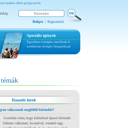
amint malária elleni gyógyszerek
térkép
Belépés
|
Regisztráció
Speciális igények
Egzotikus országba utazóknak
A
mediterrán térségbe látogatóknak
témák
Hasonló hírek
ogyan válasszunk megfelelő bőröndöt?
Gondolta volna, hogy különböző típusú bőröndöt
érdemes választani, ha autóval, vonattal vagy