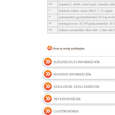
HE :
hepatitis E. étellel, vízzel terjed, várandós nők
V :
indokolt esetben, utazás előtt 0.,7.,21 nappal.
P :
poliomyelitis (gyermekbénulás) 10 évig érvény
M :
meningococcus: ACWY(poliszacharida): 10-14.
KE :
kullancs-encephalitis elleni oltás: 2 oltás után
Vissza az ország nyitólapjára
EGÉSZSÉGÜGYI INFORMÁCIÓK
HASZNOS INFORMÁCIÓK
SZÁLLODÁK, SZÁLLÁSHELYEK
NEVEZETESSÉGEK
GASZTRONÓMIA