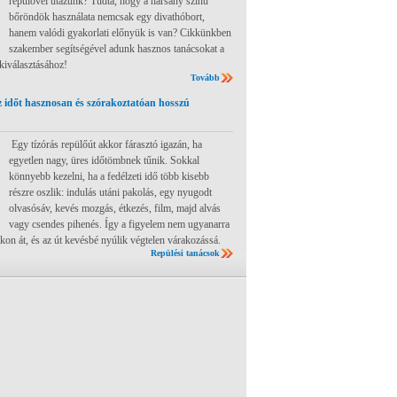
repülővel utazunk? Tudta, hogy a harsány színű
bőröndök használata nemcsak egy divathóbort,
hanem valódi gyakorlati előnyük is van? Cikkünkben
szakember segítségével adunk hasznos tanácsokat a
 kiválasztásához!
Tovább
 időt hasznosan és szórakoztatóan hosszú
Egy tízórás repülőút akkor fárasztó igazán, ha
egyetlen nagy, üres időtömbnek tűnik. Sokkal
könnyebb kezelni, ha a fedélzeti idő több kisebb
részre oszlik: indulás utáni pakolás, egy nyugodt
olvasósáv, kevés mozgás, étkezés, film, majd alvás
vagy csendes pihenés. Így a figyelem nem ugyanarra
ákon át, és az út kevésbé nyúlik végtelen várakozássá.
Repülési tanácsok