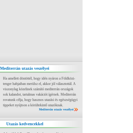
Mediterrán utazás veszélyei
Ha amellett döntöttél, hogy idén nyáron a Földközi-
tenger habjaiban merülsz el, akkor jól választottál. A
viszonylag közelinek számító mediterrán országok
sok kalandot, tartalmas vakációt ígérnek. Mediterrán
rovatunk célja, hogy hasznos utazási és egészségügyi
tippeket nyújtson a körültekintő utazóknak.
Mediterrán utazás veszélyei
Utazás kedvencekkel