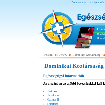
Dominikai köztársasági utazás s
Utazá
Utazás
Oltóhe
Főoldal
Útiterv
Dominikai Köztársaság
Dominikai Köztársaság
Egészségügyi információk
Az országban az alábbi betegségekkel kell 
Hastífusz
Hepatitis A
Hepatitis B
Veszettség