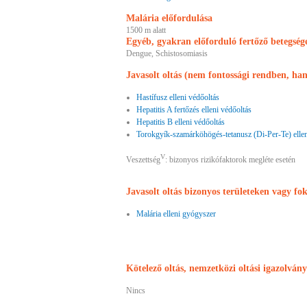
Malária előfordulása
1500 m alatt
Egyéb, gyakran előforduló fertőző betegség
Dengue, Schistosomiasis
Javasolt oltás (nem fontossági rendben, h
Hastífusz elleni védőoltás
Hepatitis A fertőzés elleni védőoltás
Hepatitis B elleni védőoltás
Torokgyík-szamárköhögés-tetanusz (Di-Per-Te) ellen
V
Veszettség
: bizonyos rizikófaktorok megléte esetén
Javasolt oltás bizonyos területeken vagy fo
Malária elleni gyógyszer
Kötelező oltás, nemzetközi oltási igazolvány
Nincs