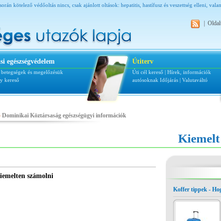
orán kötelező védőoltás nincs, csak ajánlott oltások: hepatitis, hastífusz és veszettség elleni, val
|
Oldal
si egészségvédelem
Útiterv
i betegségek és megelőzésük
Úti cél kereső
|
Hírek, információk
ly kereső
autósoknak
Időjárás
|
Valutaváltó
Dominikai Köztársaság egészségügyi információk
Kiemelt
kiemelten számolni
Koffer tippek - H