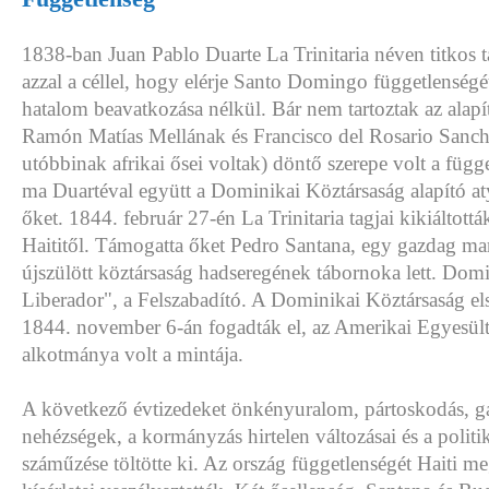
1838-ban Juan Pablo Duarte La Trinitaria néven titkos tá
azzal a céllel, hogy elérje Santo Domingo függetlenség
hatalom beavatkozása nélkül. Bár nem tartoztak az alapí
Ramón Matías Mellának és Francisco del Rosario Sanch
utóbbinak afrikai ősei voltak) döntő szerepe volt a függ
ma Duartéval együtt a Dominikai Köztársaság alapító at
őket. 1844. február 27-én La Trinitaria tagjai kikiáltottá
Haititől. Támogatta őket Pedro Santana, egy gazdag mar
újszülött köztársaság hadseregének tábornoka lett. Dom
Liberador", a Felszabadító. A Dominikai Köztársaság e
1844. november 6-án fogadták el, az Amerikai Egyesül
alkotmánya volt a mintája.
A következő évtizedeket önkényuralom, pártoskodás, g
nehézségek, a kormányzás hirtelen változásai és a politik
száműzése töltötte ki. Az ország függetlenségét Haiti m