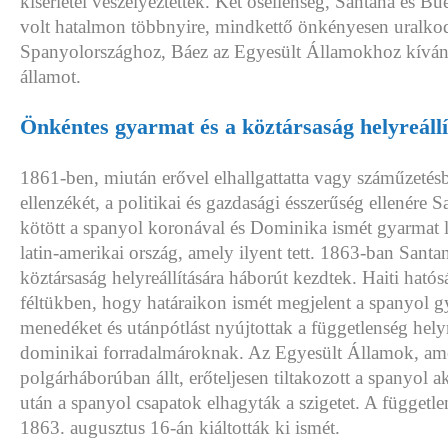
kísérletei veszélyeztették. Két ősellenség, Santana és B
volt hatalmon többnyire, mindkettő önkényesen uralkod
Spanyolországhoz, Báez az Egyesült Államokhoz kívánta
államot.
Önkéntes gyarmat és a köztársaság helyreállí
1861-ben, miután erővel elhallgattatta vagy száműzetésb
ellenzékét, a politikai és gazdasági ésszerűség ellenére 
kötött a spanyol koronával és Dominika ismét gyarmat le
latin-amerikai ország, amely ilyent tett. 1863-ban Santan
köztársaság helyreállítására háborút kezdtek. Haiti hatósá
féltükben, hogy határaikon ismét megjelent a spanyol g
menedéket és utánpótlást nyújtottak a függetlenség helyr
dominikai forradalmároknak. Az Egyesült Államok, am
polgárháborúban állt, erőteljesen tiltakozott a spanyol a
után a spanyol csapatok elhagyták a szigetet. A függetle
1863. augusztus 16-án kiáltották ki ismét.