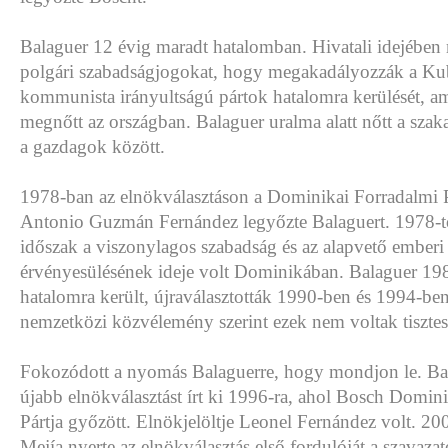
Balaguer 12 évig maradt hatalomban. Hivatali idejében 
polgári szabadságjogokat, hogy megakadályozzák a Kub
kommunista irányultságú pártok hatalomra kerülését, a
megnőtt az országban. Balaguer uralma alatt nőtt a sza
a gazdagok között.
1978-ban az elnökválasztáson a Dominikai Forradalmi Pá
Antonio Guzmán Fernández legyőzte Balaguert. 1978-tó
időszak a viszonylagos szabadság és az alapvető emberi
érvényesülésének ideje volt Dominikában. Balaguer 19
hatalomra került, újraválasztották 1990-ben és 1994-ben
nemzetközi közvélemény szerint ezek nem voltak tisztes
Fokozódott a nyomás Balaguerre, hogy mondjon le. Bal
újabb elnökválasztást írt ki 1996-ra, ahol Bosch Domini
Pártja győzött. Elnökjelöltje Leonel Fernández volt. 20
Mejía nyerte az elnökválasztás első fordulóját a szavaz