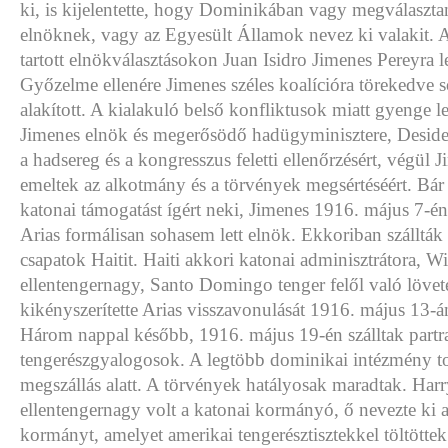
ki, is kijelentette, hogy Dominikában vagy megválaszta
elnöknek, vagy az Egyesült Államok nevez ki valakit. 
tartott elnökválasztásokon Juan Isidro Jimenes Pereyra le
Győzelme ellenére Jimenes széles koalícióra törekedve 
alakított. A kialakuló belső konfliktusok miatt gyenge l
Jimenes elnök és megerősödő hadügyminisztere, Desider
a hadsereg és a kongresszus feletti ellenőrzésért, végül 
emeltek az alkotmány és a törvények megsértéséért. Bár
katonai támogatást ígért neki, Jimenes 1916. május 7-é
Arias formálisan sohasem lett elnök. Ekkoriban szállták
csapatok Haitit. Haiti akkori katonai adminisztrátora, W
ellentengernagy, Santo Domingo tenger felől való lövet
kikényszerítette Arias visszavonulását 1916. május 13-á
Három nappal később, 1916. május 19-én szálltak partra
tengerészgyalogosok. A legtöbb dominikai intézmény 
megszállás alatt. A törvények hatályosak maradtak. Har
ellentengernagy volt a katonai kormányó, ő nevezte ki 
kormányt, amelyet amerikai tengerésztisztekkel töltöttek