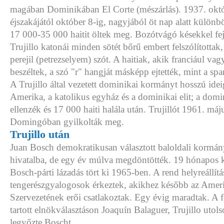
magában Dominikában El Corte (mészárlás). 1937. okt
éjszakájától október 8-ig, nagyjából öt nap alatt különb
17 000-35 000 haitit öltek meg. Bozótvágó késekkel feje
Trujillo katonái minden sötét bőrű embert felszólította
perejil (petrezselyem) szót. A haitiak, akik franciául vag
beszéltek, a szó "r" hangját másképp ejtették, mint a s
A Trujillo által vezetett dominikai kormányt hosszú ide
Amerika, a katolikus egyház és a dominikai elit; a domin
ellenzék és 17 000 haiti halála után. Trujillót 1961. má
Domingóban gyilkolták meg.
Trujillo után
Juan Bosch demokratikusan választott baloldali kormán
hivatalba, de egy év múlva megdöntötték. 19 hónapos 
Bosch-párti lázadás tört ki 1965-ben. A rend helyreállítá
tengerészgyalogosok érkeztek, akikhez később az Amer
Szervezetének erői csatlakoztak. Egy évig maradtak. A 
tartott elnökválasztáson Joaquín Balaguer, Trujillo utol
legyőzte Boscht.