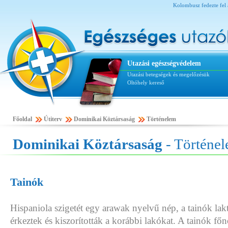
Kolombusz fedezte fel 
Utazási egészségvédelem
Utazási betegségek és megelőzésük
Oltóhely kereső
Főoldal
Útiterv
Dominikai Köztársaság
Történelem
Dominikai Köztársaság
- Történe
Tainók
Hispaniola szigetét egy arawak nyelvű nép, a tainók lak
érkeztek és kiszorították a korábbi lakókat. A tainók fő