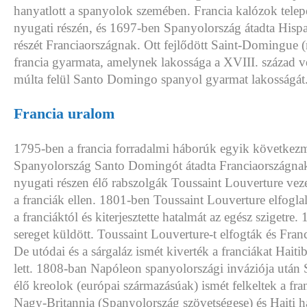
hanyatlott a spanyolok szemében. Francia kalózok telepe
nyugati részén, és 1697-ben Spanyolország átadta Hispa
részét Franciaországnak. Ott fejlődött Saint-Domingue 
francia gyarmata, amelynek lakossága a XVIII. század 
múlta felül Santo Domingo spanyol gyarmat lakosságát
Francia uralom
1795-ben a francia forradalmi háborúk egyik következ
Spanyolország Santo Domingót átadta Franciaországna
nyugati részen élő rabszolgák Toussaint Louverture veze
a franciák ellen. 1801-ben Toussaint Louverture elfogl
a franciáktól és kiterjesztette hatalmát az egész szigetr
sereget küldött. Toussaint Louverture-t elfogták és Fran
De utódai és a sárgaláz ismét kiverték a franciákat Haiti
lett. 1808-ban Napóleon spanyolországi inváziója utá
élő kreolok (európai származásúak) ismét felkeltek a fran
Nagy-Britannia (Spanyolország szövetségese) és Haiti h