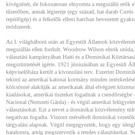
kivégzését, de fokozatosan elnyomta a megszálló erők e
tűzerőben, annak légiereje (egy század, hat darab Curti
repülőgép) és a felkelők elleni harcban bevezetett gyakra
módszerek.
Az I. világháború után az Egyesült Államok közvélemé
megszállás ellen fordult. Woodrow Wilson elnök utóda
választási kampányában Haiti és a Dominikai Köztársas
megszüntetését ígérte. 1921 júniuásában az Egyesült Á
képviselőháza került a kivonulási terv. Eszerint Domini
tekinti az amerikai katonai kormány minden intézkedésé
kölcsönné alakítják az amerikaiak által elvégzett közmu
kiadásokat, amerikai tiszteket fogadnak a csendőrségbe
Nacional (Nemzeti Gárda) - és végül amerikai felügyelet 
választásokat. Ezt a tervet a dominikai közvélemény tú
negatívan fogadta. Viszont mérsékelt dominikai vezetők
tárgyalási alapnak. Végül megegyeztek, hogy egy ideigl
hatalomra, amíg megszervezik a rendes választásokat. 