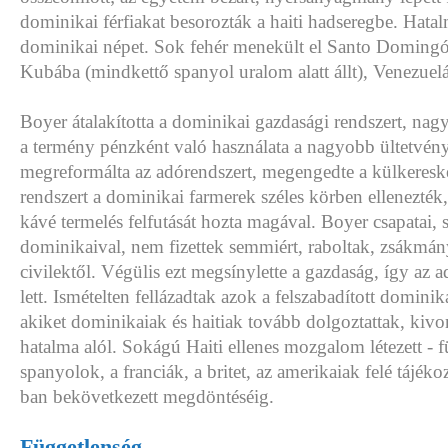
dominikai férfiakat besorozták a haiti hadseregbe. Hatal
dominikai népet. Sok fehér menekült el Santo Domingó
Kubába (mindkettő spanyol uralom alatt állt), Venezuel
Boyer átalakította a dominikai gazdasági rendszert, nag
a termény pénzként való használata a nagyobb ültetvén
megreformálta az adórendszert, megengedte a külkeresk
rendszert a dominikai farmerek széles körben ellenezték,
kávé termelés felfutását hozta magával. Boyer csapatai,
dominikaival, nem fizettek semmiért, raboltak, zsákmán
civilektől. Végülis ezt megsínylette a gazdaság, így az
lett. Ismételten fellázadtak azok a felszabadított dominik
akiket dominikaiak és haitiak tovább dolgoztattak, kiv
hatalma alól. Sokágú Haiti ellenes mozgalom létezett - f
spanyolok, a franciák, a britet, az amerikaiak felé tájé
ban bekövetkezett megdöntéséig.
Függetlenség