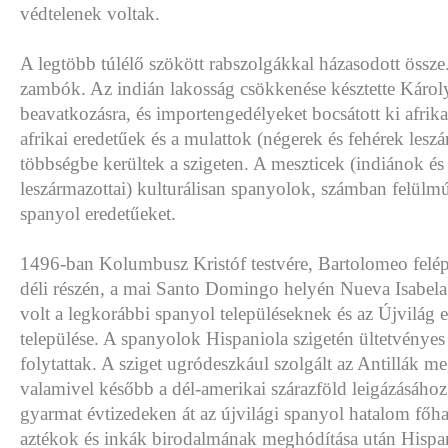
védtelenek voltak.
A legtöbb túlélő szökött rabszolgákkal házasodott össze
zambók. Az indián lakosság csökkenése késztette Károly
beavatkozásra, és importengedélyeket bocsátott ki afrika
afrikai eredetűek és a mulattok (négerek és fehérek leszá
többségbe kerültek a szigeten. A meszticek (indiánok és
leszármazottai) kulturálisan spanyolok, számban felülmúl
spanyol eredetűeket.
1496-ban Kolumbusz Kristóf testvére, Bartolomeo felépí
déli részén, a mai Santo Domingo helyén Nueva Isabela
volt a legkorábbi spanyol településeknek és az Újvilág e
települése. A spanyolok Hispaniola szigetén ültetvényes
folytattak. A sziget ugródeszkául szolgált az Antillák 
valamivel később a dél-amerikai szárazföld leigázásáh
gyarmat évtizedeken át az újvilági spanyol hatalom főha
aztékok és inkák birodalmának meghódítása után Hispan