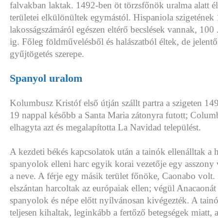
falvakban laktak. 1492-ben öt törzsfőnök uralma alatt é
területei elkülönültek egymástól. Hispaniola szigetének
lakosságszámáról egészen eltérő becslések vannak, 100 
ig. Főleg földművelésből és halászatból éltek, de jelentő
gyűjtögetés szerepe.
Spanyol uralom
Kolumbusz Kristóf első útján szállt partra a szigeten 1
19 nappal később a Santa Maria zátonyra futott; Colum
elhagyta azt és megalapította La Navidad települést.
A kezdeti békés kapcsolatok után a tainók ellenálltak a 
spanyolok elleni harc egyik korai vezetője egy asszony 
a neve. A férje egy másik terület főnöke, Caonabo volt
elszántan harcoltak az európaiak ellen; végül Anacaonát 
spanyolok és népe előtt nyílvánosan kivégezték. A tai
teljesen kihaltak, leginkább a fertőző betegségek miatt