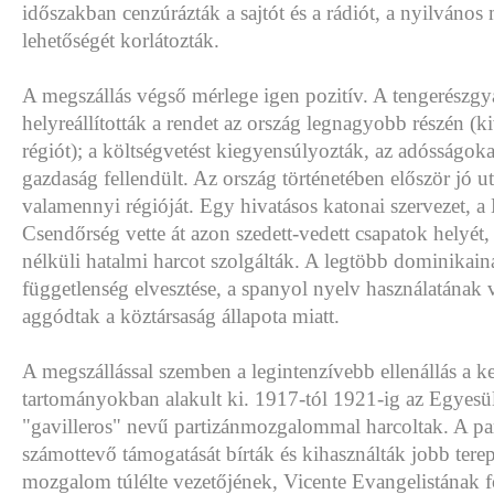
időszakban cenzúrázták a sajtót és a rádiót, a nyilvános
lehetőségét korlátozták.
A megszállás végső mérlege igen pozitív. A tengerészg
helyreállították a rendet az ország legnagyobb részén (ki
régiót); a költségvetést kiegyensúlyozták, az adósságokat
gazdaság fellendült. Az ország történetében először jó u
valamennyi régióját. Egy hivatásos katonai szervezet, 
Csendőrség vette át azon szedett-vedett csapatok helyét
nélküli hatalmi harcot szolgálták. A legtöbb dominikain
függetlenség elvesztése, a spanyol nyelv használatának v
aggódtak a köztársaság állapota miatt.
A megszállással szemben a legintenzívebb ellenállás a ke
tartományokban alakult ki. 1917-tól 1921-ig az Egyesült
"gavilleros" nevű partizánmozgalommal harcoltak. A pa
számottevő támogatását bírták és kihasználták jobb tere
mozgalom túlélte vezetőjének, Vicente Evangelistának f