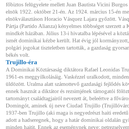
főbiztos felügyelete mellett Juan Bautista Vicini Burgos l
elnök 1922. október 21-én. Az 1924. március 15-én meg
elnökválasztáson Horacio Vásquez Lajara győzött. Vás
Pártja (Partido Alianza) kényelmes többséget szerzett a
mindkét házában. Július 13-i hivatalba lépésével a köztá
ismét dominikai kézbe került. Hat évig jól kormányzott, 
polgári jogokat tiszteletben tartották, a gazdaság gyorsan
békés volt.
Trujillo-éra
A Dominikai Köztársaság diktátora Rafael Leonidas Truj
1961-es meggyilkolásáig. Vaskézzel uralkodott, mindenf
üldözött. Uralma alatt számottevő gazdasági fejlődés köv
ennek hasznát a diktátor és rezsimjének támogatói fölözt
tartományt családtagjairól nevezett át, beleértve a főváro
Domingót, aminek új neve Ciudad Trujillo (Trujillóváros
1937-ben Trujillo (aki maga is negyedrészt haiti eredetű
adott a hadseregnek, hogy a határ dominikai oldalán gyi
minden haitit. Ennek az eseménynek neve: petrezselyem-