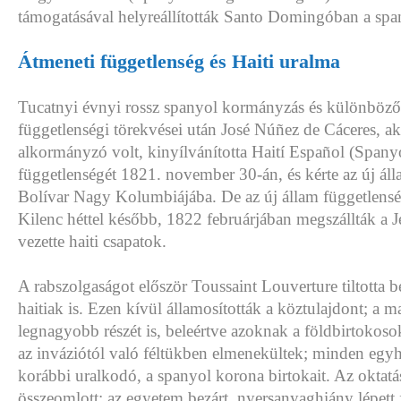
támogatásával helyreállították Santo Domingóban a spa
Átmeneti függetlenség és Haiti uralma
Tucatnyi évnyi rossz spanyol kormányzás és különböző 
függetlenségi törekvései után José Núñez de Cáceres, a
alkormányzó volt, kinyílvánította Haití Español (Spanyo
függetlenségét 1821. november 30-án, és kérte az új áll
Bolívar Nagy Kolumbiájába. De az új állam függetlenség
Kilenc héttel később, 1822 februárjában megszállták a 
vezette haiti csapatok.
A rabszolgaságot először Toussaint Louverture tiltotta b
haitiak is. Ezen kívül államosították a köztulajdont; a 
legnagyobb részét is, beleértve azoknak a földbirtokoso
az inváziótól való féltükben elmenekültek; minden egyhá
korábbi uralkodó, a spanyol korona birtokait. Az oktatá
összeomlott; az egyetem bezárt, nyersanyaghiány lépett 