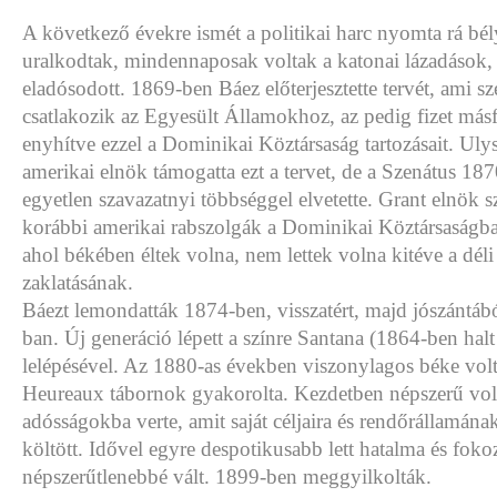
A következő évekre ismét a politikai harc nyomta rá bé
uralkodtak, mindennaposak voltak a katonai lázadások, 
eladósodott. 1869-ben Báez előterjesztette tervét, ami sz
csatlakozik az Egyesült Államokhoz, az pedig fizet másfé
enyhítve ezzel a Dominikai Köztársaság tartozásait. Uly
amerikai elnök támogatta ezt a tervet, de a Szenátus 187
egyetlen szavazatnyi többséggel elvetette. Grant elnök s
korábbi amerikai rabszolgák a Dominikai Köztársaságb
ahol békében éltek volna, nem lettek volna kitéve a déli
zaklatásának.
Báezt lemondatták 1874-ben, visszatért, majd jószántáb
ban. Új generáció lépett a színre Santana (1864-ben hal
lelépésével. Az 1880-as években viszonylagos béke volt,
Heureaux tábornok gyakorolta. Kezdetben népszerű volt
adósságokba verte, amit saját céljaira és rendőrállamának
költött. Idővel egyre despotikusabb lett hatalma és foko
népszerűtlenebbé vált. 1899-ben meggyilkolták.