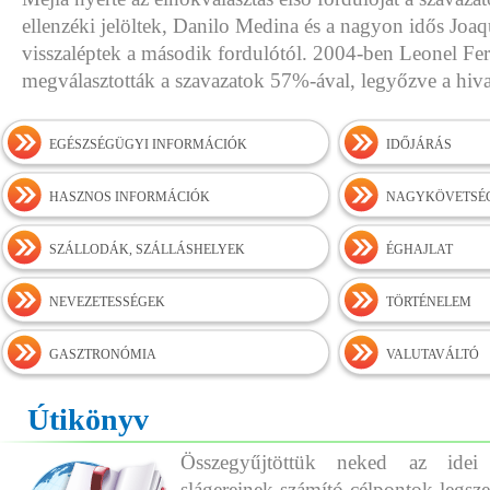
ellenzéki jelöltek, Danilo Medina és a nagyon idős Joa
visszaléptek a második fordulótól. 2004-ben Leonel Fe
megválasztották a szavazatok 57%-ával, legyőzve a hiva
EGÉSZSÉGÜGYI INFORMÁCIÓK
IDŐJÁRÁS
HASZNOS INFORMÁCIÓK
NAGYKÖVETSÉG
SZÁLLODÁK, SZÁLLÁSHELYEK
ÉGHAJLAT
NEVEZETESSÉGEK
TÖRTÉNELEM
GASZTRONÓMIA
VALUTAVÁLTÓ
Útikönyv
Összegyűjtöttük neked az idei
slágereinek számító célpontok legszeb