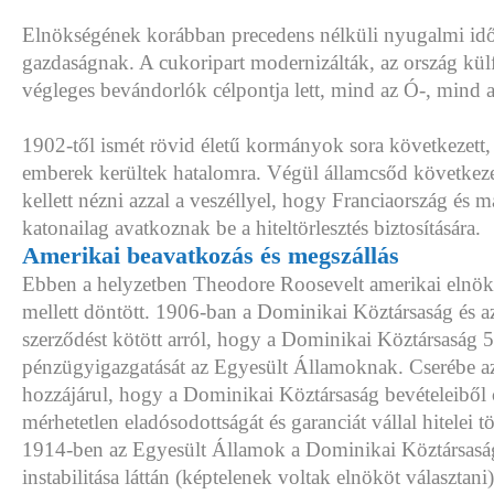
Elnökségének korábban precedens nélküli nyugalmi idő
gazdaságnak. A cukoripart modernizálták, az ország kü
végleges bevándorlók célpontja lett, mind az Ó-, mind a
1902-től ismét rövid életű kormányok sora következett, 
emberek kerültek hatalomra. Végül államcsőd következe
kellett nézni azzal a veszéllyel, hogy Franciaország és 
katonailag avatkoznak be a hiteltörlesztés biztosítására.
Amerikai beavatkozás és megszállás
Ebben a helyzetben Theodore Roosevelt amerikai elnök
mellett döntött. 1906-ban a Dominikai Köztársaság és 
szerződést kötött arról, hogy a Dominikai Köztársaság 5
pénzügyigazgatását az Egyesült Államoknak. Cserébe a
hozzájárul, hogy a Dominikai Köztársaság bevételeiből
mérhetetlen eladósodottságát és garanciát vállal hitelei tö
1914-ben az Egyesült Államok a Dominikai Köztársasá
instabilitása láttán (képtelenek voltak elnököt választani