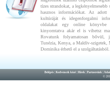
tízes strandokat, a legkényelmesebb 
hasznos információkat. Az adott o
kultúráját és idegenforgalmi info
oldalakat egy online könyvbe 
kinyomtatva akár el is vihetsz ma
Rovatunk folyamatosan bővül, j
Tunézia, Kenya, a Maldív-szigetek, 
Dominika érhető el a szolgáltatásból.
Belépés
|
Kedvencek közé
|
Hírek
|
Partnereink
|
Adat
© 20