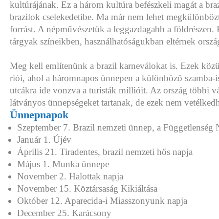
kultúrájának. Ez a három kultúra befészkeli magát a brazi
brazilok cselekedetibe. Ma már nem lehet megkülönböz
forrást. A népművészetük a leggazdagabb a földrészen. 
tárgyak színeikben, használhatóságukban eltérnek orszá
Meg kell említenünk a brazil karneválokat is. Ezek közü
riói, ahol a háromnapos ünnepen a különböző szamba-i
utcákra ide vonzva a turisták millióit. Az ország többi v
látványos ünnepségeket tartanak, de ezek nem vetélkedh
Ünnepnapok
Szeptember 7. Brazil nemzeti ünnep, a Függetlenség 
Január 1. Újév
Április 21. Tiradentes, brazil nemzeti hős napja
Május 1. Munka ünnepe
November 2. Halottak napja
November 15. Köztársaság Kikiáltása
Október 12. Aparecida-i Miasszonyunk napja
December 25. Karácsony