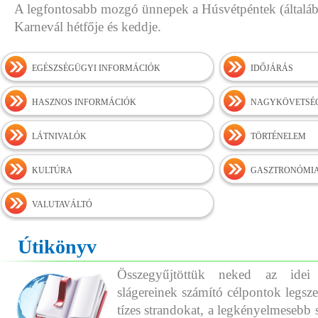
A legfontosabb mozgó ünnepek a Húsvétpéntek (általába
Karnevál hétfője és keddje.
EGÉSZSÉGÜGYI INFORMÁCIÓK
IDŐJÁRÁS
HASZNOS INFORMÁCIÓK
NAGYKÖVETSÉ
LÁTNIVALÓK
TÖRTÉNELEM
KULTÚRA
GASZTRONÓMI
VALUTAVÁLTÓ
Útikönyv
Összegyűjtöttük neked az idei
slágereinek számító célpontok legszeb
tízes strandokat, a legkényelmesebb 