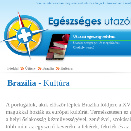
Brazíliai utazás során megismerkedhetünk a helyi kultúrával, amit rész
Utazási egészségvédelem
Utazási betegségek és megelőzésük
Oltóhely kereső
Főoldal
Útiterv
Brazília
Kultúra
Brazília
- Kultúra
A portugálok, akik először léptek Brazília földjére a XV
magukkal hozták az európai kultúrát. Természetesen ez a
a helyi őslakosság kézművességével, zenéjével, szokásaiv
több mint az egyszerű keveréke a fehérek, feketék és az