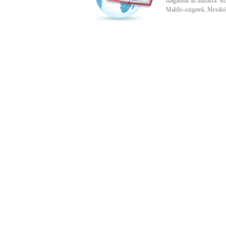
magaddal az utazásra. R
Maldív-szigetek, Mexikó,