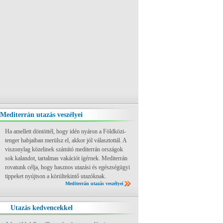
Mediterrán utazás veszélyei
Ha amellett döntöttél, hogy idén nyáron a Földközi-
tenger habjaiban merülsz el, akkor jól választottál. A
viszonylag közelinek számító mediterrán országok
sok kalandot, tartalmas vakációt ígérnek. Mediterrán
rovatunk célja, hogy hasznos utazási és egészségügyi
tippeket nyújtson a körültekintő utazóknak.
Mediterrán utazás veszélyei
Utazás kedvencekkel