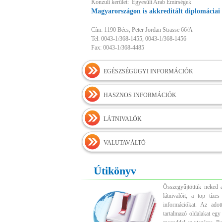
Konzuli kerület: Egyesült Arab Emírségek
Magyarországon is akkreditált diplomáciai 
Cím: 1190 Bécs, Peter Jordan Strasse 66/A
Tel: 0043-1/368-1455, 0043-1/368-1456
Fax: 0043-1/368-4485
EGÉSZSÉGÜGYI INFORMÁCIÓK
HASZNOS INFORMÁCIÓK
LÁTNIVALÓK
VALUTAVÁLTÓ
Útikönyv
Összegyűjtöttük neked a
látnivalóit, a top tíz
információkat. Az adott
tartalmazó oldalakat egy