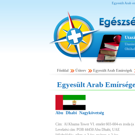
Egyesült Arab e
Utazá
Utazás
Oltóhe
Főoldal
Útiterv
Egyesült Arab Emírségek
Egyesült Arab Emírség
Abu Dhabi Nagykövetség
Cím: Al Khazna Tower VI. emelet 603-604-es iroda (a Na
Levelzési cím: POB 44450 Abu Dhabi, UAE