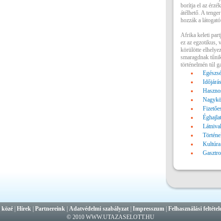
borítja el az érzé
átélhető. A tenger
hozzák a látogatót
Afrika keleti par
ez az egzotikus, 
körülötte elhelyez
smaragdnak tűnik
történelmén túl g
Egészsé
Időjárá
Hasznos
Nagykö
Fizetőe
Éghajla
Látniva
Történe
Kultúra
Gasztr
 közé
|
Hírek
|
Partnereink
|
Adatvédelmi szabályzat
|
Impresszum
|
Felhasználási feltétel
© 2010 WWW.UTAZASELOTT.HU