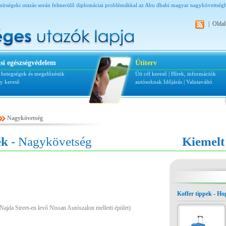
mírségeki utazás során felmerülő diplomáciai problémákkal az Abu dhabi magyar nagykövettséghe
|
Oldal
si egészségvédelem
Útiterv
i betegségek és megelőzésük
Úti cél kereső
|
Hírek, információk
ly kereső
autósoknak
Időjárás
|
Valutaváltó
Nagykövetség
ek
- Nagykövetség
Kiemelt
Koffer tippek - H
jda Street-en levő Nissan Autószalon melletti épület)