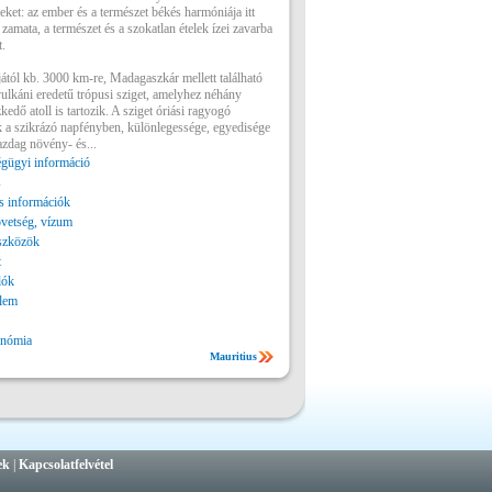
keket: az ember és a természet békés harmóniája itt
 zamata, a természet és a szokatlan ételek ízei zavarba
.
tjától kb. 3000 km-re, Madagaszkár mellett található
vulkáni eredetű trópusi sziget, amelyhez néhány
kedő atoll is tartozik. A sziget óriási ragyogó
 a szikrázó napfényben, különlegessége, egyedisége
azdag növény- és...
gügyi információ
s
 információk
vetség, vízum
szközök
t
lók
lem
onómia
Mauritius
ek
|
Kapcsolatfelvétel