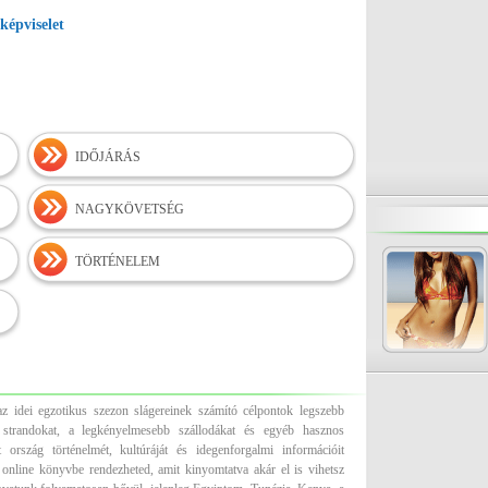
képviselet
IDŐJÁRÁS
NAGYKÖVETSÉG
TÖRTÉNELEM
z idei egzotikus szezon slágereinek számító célpontok legszebb
es strandokat, a legkényelmesebb szállodákat és egyéb hasznos
 ország történelmét, kultúráját és idegenforgalmi információit
 online könyvbe rendezheted, amit kinyomtatva akár el is vihetsz