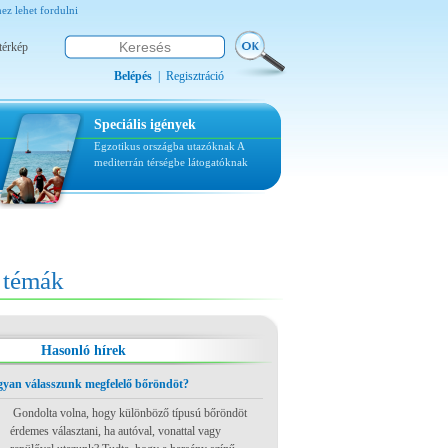
z lehet fordulni
térkép
Belépés
|
Regisztráció
Speciális igények
Egzotikus országba utazóknak
A
mediterrán térségbe látogatóknak
témák
Hasonló hírek
ogyan válasszunk megfelelő bőröndöt?
Gondolta volna, hogy különböző típusú bőröndöt
érdemes választani, ha autóval, vonattal vagy