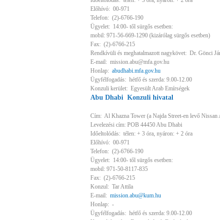
Időeltolódás: télen: + 3 óra, nyáron: + 2 óra
Előhívó: 00-971
Telefon: (2)-6766-190
Ügyelet: 14:00- től sürgős esetben:
mobil: 971-56-669-1290 (kizárólag sürgős esetben)
Fax: (2)-6766-215
Rendkívüli és meghatalmazott nagykövet: Dr. Gönci Já
E-mail: mission.abu@mfa.gov.hu
Honlap:
abudhabi.mfa.gov.hu
Ügyfélfogadás: hétfő és szerda: 9.00-12.00
Konzuli kerület: Egyesült Arab Emírségek
Abu Dhabi Konzuli hivatal
Cím: Al Khazna Tower (a Najda Street-en levő Nissan A
Levelezési cím: POB 44450 Abu Dhabi
Időeltolódás: télen: + 3 óra, nyáron: + 2 óra
Előhívó: 00-971
Telefon: (2)-6766-190
Ügyelet: 14:00- től sürgős esetben:
mobil: 971-50-8117-835
Fax: (2)-6766-215
Konzul: Tar Attila
E-mail:
mission.abu@kum.hu
Honlap: -
Ügyfélfogadás: hétfő és szerda: 9.00-12.00