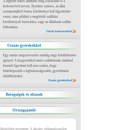
A legtöbb lelkes állattartó még a nyaralást is a
kedvencével tervezi. Ilyenkor számos, az állat
szempontjából fontos körülményt kell figyelembe
venni, mint például a megfelelő szállítási
körülmények biztosítása, vagy az állatbarát szállás
felkutatása.
Utazás kedvencekkel
Utazás gyerekekkel
Egy utazás megszervezése mindig nagy körültekintést
igényel. A kisgyerekkel utazó családoknak ráadásul
kiemelt figyelmet kell arra szánni, hogy
feltérképezzék a legbiztonságosabb, gyerekbarát
üdülőhelyeket.
Utazás gyerekekkel
Betegségek és oltások
Országajánló
jókedvében teremtette. A látvány robbanásszerűen