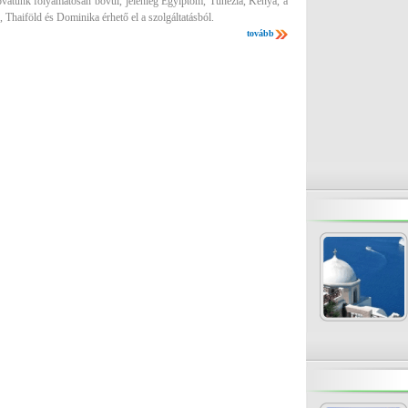
ovatunk folyamatosan bővül, jelenleg Egyiptom, Tunézia, Kenya, a
 Thaiföld és Dominika érhető el a szolgáltatásból.
tovább