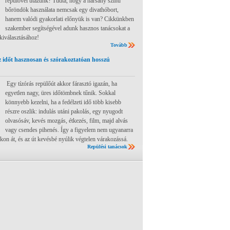
repülővel utazunk? Tudta, hogy a harsány színű
bőröndök használata nemcsak egy divathóbort,
hanem valódi gyakorlati előnyük is van? Cikkünkben
szakember segítségével adunk hasznos tanácsokat a
 kiválasztásához!
Tovább
 időt hasznosan és szórakoztatóan hosszú
Egy tízórás repülőút akkor fárasztó igazán, ha
egyetlen nagy, üres időtömbnek tűnik. Sokkal
könnyebb kezelni, ha a fedélzeti idő több kisebb
részre oszlik: indulás utáni pakolás, egy nyugodt
olvasósáv, kevés mozgás, étkezés, film, majd alvás
vagy csendes pihenés. Így a figyelem nem ugyanarra
ákon át, és az út kevésbé nyúlik végtelen várakozássá.
Repülési tanácsok