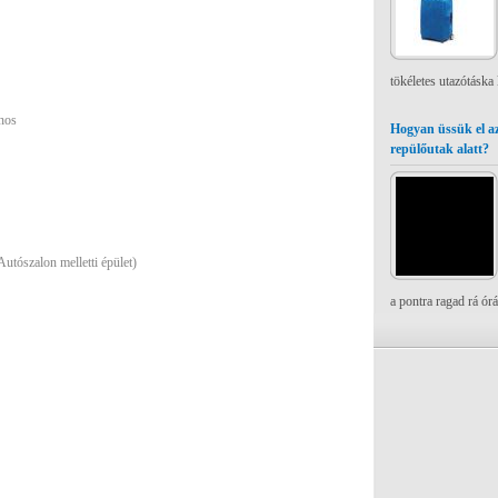
tökéletes utazótáska
nos
Hogyan üssük el az
repülőutak alatt?
utószalon melletti épület)
a pontra ragad rá ór