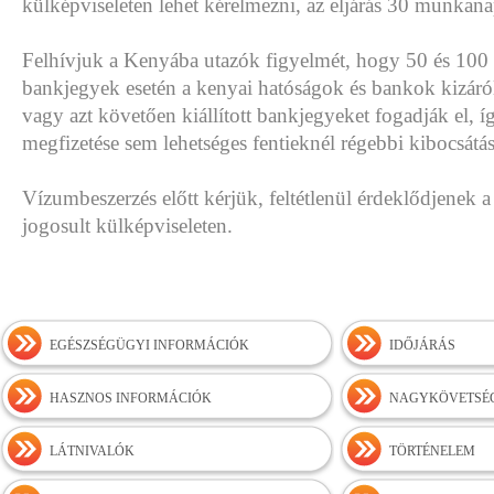
külképviseleten lehet kérelmezni, az eljárás 30 munkan
Felhívjuk a Kenyába utazók figyelmét, hogy 50 és 10
bankjegyek esetén a kenyai hatóságok és bankok kizár
vagy azt követően kiállított bankjegyeket fogadják el, í
megfizetése sem lehetséges fentieknél régebbi kibocsát
Vízumbeszerzés előtt kérjük, feltétlenül érdeklődjenek 
jogosult külképviseleten.
EGÉSZSÉGÜGYI INFORMÁCIÓK
IDŐJÁRÁS
HASZNOS INFORMÁCIÓK
NAGYKÖVETSÉG
LÁTNIVALÓK
TÖRTÉNELEM