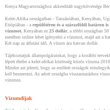
Kenya Magyarországhoz akkreditált nagykövetsége Bécs
Kelet-Afrika országaiban - Tanzániában, Kenyában, Ug
Etiópiában - a
repülőtéren és a szárazföldi határon is
vízumot.
Kenyában ez
25 dollár
, a többi országban 50
esetében online lehet igényelni a vízumot, majd azt a hat
Két nap az átfutási idő. A vízum ára hatvan dollár.
Tájékoztatjuk állampolgárainkat, hogy a korábbi tervek
lépett életbe a kelet-afrikai közösség közös vízuma 2010.
Mindez azt jelenti, hogy az említett országok mindegy
kell beszerezni. Az adott országba visszautazáshoz viszo
vízumra.
Vízumdíjak