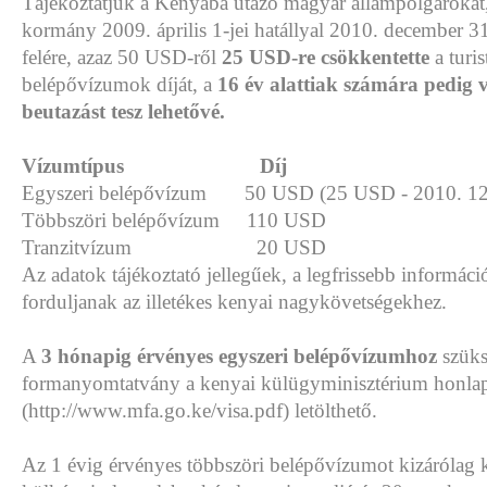
Tájékoztatjuk a Kenyába utazó magyar állampolgárokat
kormány 2009. április 1-jei hatállyal 2010. december 31
felére, azaz 50 USD-ről
25 USD-re csökkentette
a turis
belépővízumok díját, a
16 év alattiak számára pedig
beutazást tesz lehetővé.
Vízumtípus Díj
Egyszeri belépővízum 50 USD (25 USD - 2010. 12.
Többszöri belépővízum 110 USD
Tranzitvízum 20 USD
Az adatok tájékoztató jellegűek, a legfrissebb informáci
forduljanak az illetékes kenyai nagykövetségekhez.
A
3 hónapig érvényes egyszeri belépővízumhoz
szüks
formanyomtatvány a kenyai külügyminisztérium honlap
(http://www.mfa.go.ke/visa.pdf) letölthető.
Az 1 évig érvényes többszöri belépővízumot kizárólag 