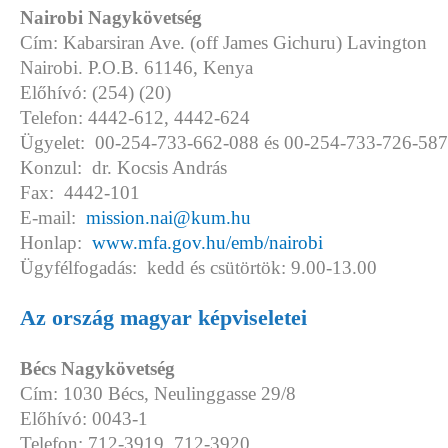
Nairobi Nagykövetség
Cím: Kabarsiran Ave. (off James Gichuru) Lavington
Nairobi. P.O.B. 61146, Kenya
Előhívó: (254) (20)
Telefon: 4442-612, 4442-624
Ügyelet: 00-254-733-662-088 és 00-254-733-726-587
Konzul: dr. Kocsis András
Fax: 4442-101
E-mail:
mission.nai@kum.hu
Honlap:
www.mfa.gov.hu/emb/nairobi
Ügyfélfogadás: kedd és csütörtök: 9.00-13.00
Az ország magyar képviseletei
Bécs Nagykövetség
Cím: 1030 Bécs, Neulinggasse 29/8
Előhívó: 0043-1
Telefon: 712-3919, 712-3920