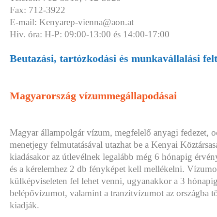
Fax: 712-3922
E-mail: Kenyarep-vienna@aon.at
Hiv. óra: H-P: 09:00-13:00 és 14:00-17:00
Beutazási, tartózkodási és munkavállalási fel
Magyarország vízummegállapodásai
Magyar állampolgár vízum, megfelelő anyagi fedezet, o
menetjegy felmutatásával utazhat be a Kenyai Köztársa
kiadásakor az útlevélnek legalább még 6 hónapig érvény
és a kérelemhez 2 db fényképet kell mellékelni. Vízum
külképviseleten fel lehet venni, ugyanakkor a 3 hónapi
belépővízumot, valamint a tranzitvízumot az országba tö
kiadják.