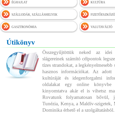
ÉGHAJLAT
KULTÚRA
SZÁLLODÁK, SZÁLLÁSHELYEK
FIZETŐESZKÖZ
GASZTRONÓMIA
VALUTAVÁLTÓ
Útikönyv
Összegyűjtöttük neked az idei
slágereinek számító célpontok legszeb
tízes strandokat, a legkényelmesebb 
hasznos információkat. Az adott o
kultúráját és idegenforgalmi info
oldalakat egy online könyvbe 
kinyomtatva akár el is vihetsz ma
Rovatunk folyamatosan bővül, j
Tunézia, Kenya, a Maldív-szigetek, 
Dominika érhető el a szolgáltatásból.