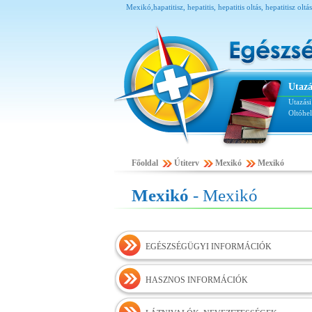
Mexikó,hapatitisz, hepatitis, hepatitis oltás, hepatitisz ol
Utazá
Utazás
Oltóhe
Főoldal
Útiterv
Mexikó
Mexikó
Mexikó
- Mexikó
EGÉSZSÉGÜGYI INFORMÁCIÓK
HASZNOS INFORMÁCIÓK