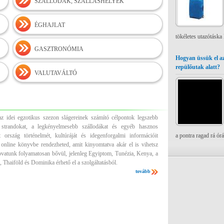
SZÁLLODÁK, SZÁLLÁSHELYEK
ÉGHAJLAT
tökéletes utazótáska
GASZTRONÓMIA
Hogyan üssük el az
repülőutak alatt?
VALUTAVÁLTÓ
z idei egzotikus szezon slágereinek számító célpontok legszebb
es strandokat, a legkényelmesebb szállodákat és egyéb hasznos
 ország történelmét, kultúráját és idegenforgalmi információit
a pontra ragad rá ór
 online könyvbe rendezheted, amit kinyomtatva akár el is vihetsz
ovatunk folyamatosan bővül, jelenleg Egyiptom, Tunézia, Kenya, a
 Thaiföld és Dominika érhető el a szolgáltatásból.
tovább