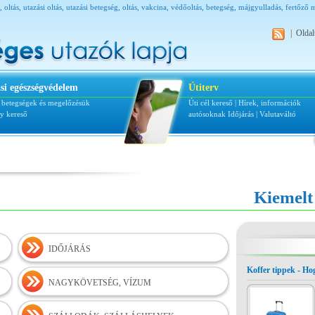
tás, oltás, utazási oltás, utazási betegség, oltás, vakcina, védőoltás, betegség, májgyulladás, fertőz
nyaralási betegség, úti patika,
|
Oldal
si egészségvédelem
Útiterv
i betegségek és megelőzésük
Úti cél kereső
|
Hírek, információk
ly kereső
autósoknak
Időjárás
|
Valutaváltó
Kiemelt
IDŐJÁRÁS
Koffer tippek - H
NAGYKÖVETSÉG, VÍZUM