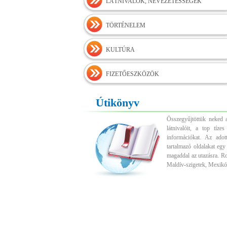
LÁTNIVALÓK, NEVEZETESSÉGEK
TÖRTÉNELEM
KULTÚRA
FIZETŐESZKÖZÖK
Útikönyv
Összegyűjtöttük neked a
látnivalóit, a top tíz
információkat. Az adott
tartalmazó oldalakat egy
magaddal az utazásra. R
Maldív-szigetek, Mexikó,