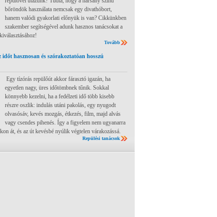
repülővel utazunk? Tudta, hogy a harsány színű
bőröndök használata nemcsak egy divathóbort,
hanem valódi gyakorlati előnyük is van? Cikkünkben
szakember segítségével adunk hasznos tanácsokat a
 kiválasztásához!
Tovább
 időt hasznosan és szórakoztatóan hosszú
Egy tízórás repülőút akkor fárasztó igazán, ha
egyetlen nagy, üres időtömbnek tűnik. Sokkal
könnyebb kezelni, ha a fedélzeti idő több kisebb
részre oszlik: indulás utáni pakolás, egy nyugodt
olvasósáv, kevés mozgás, étkezés, film, majd alvás
vagy csendes pihenés. Így a figyelem nem ugyanarra
ákon át, és az út kevésbé nyúlik végtelen várakozássá.
Repülési tanácsok