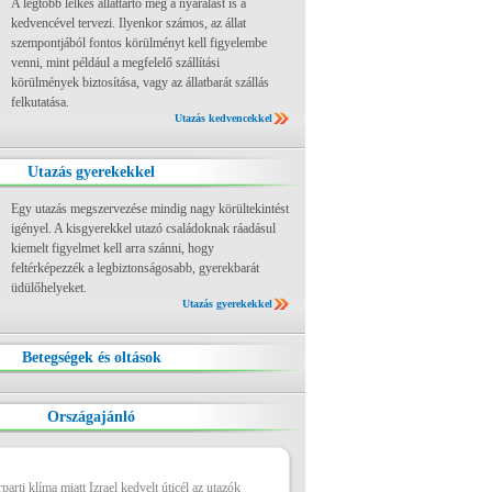
A legtöbb lelkes állattartó még a nyaralást is a
kedvencével tervezi. Ilyenkor számos, az állat
szempontjából fontos körülményt kell figyelembe
venni, mint például a megfelelő szállítási
körülmények biztosítása, vagy az állatbarát szállás
felkutatása.
Utazás kedvencekkel
Utazás gyerekekkel
Egy utazás megszervezése mindig nagy körültekintést
igényel. A kisgyerekkel utazó családoknak ráadásul
kiemelt figyelmet kell arra szánni, hogy
feltérképezzék a legbiztonságosabb, gyerekbarát
üdülőhelyeket.
Utazás gyerekekkel
Betegségek és oltások
Országajánló
arti klíma miatt Izrael kedvelt úticél az utazók