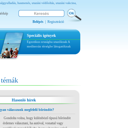
ő májgyulladás, hasmenés, utazási védőoltás, utazási vakcina,
térkép
Belépés
|
Regisztráció
Speciális igények
Egzotikus országba utazóknak
A
mediterrán térségbe látogatóknak
témák
Hasonló hírek
ogyan válasszunk megfelelő bőröndöt?
Gondolta volna, hogy különböző típusú bőröndöt
érdemes választani, ha autóval, vonattal vagy