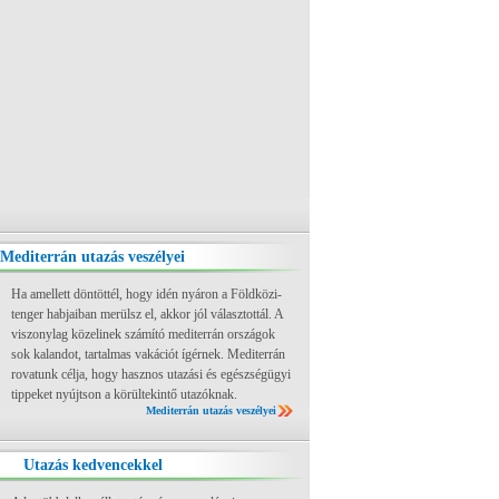
Mediterrán utazás veszélyei
Ha amellett döntöttél, hogy idén nyáron a Földközi-
tenger habjaiban merülsz el, akkor jól választottál. A
viszonylag közelinek számító mediterrán országok
sok kalandot, tartalmas vakációt ígérnek. Mediterrán
rovatunk célja, hogy hasznos utazási és egészségügyi
tippeket nyújtson a körültekintő utazóknak.
Mediterrán utazás veszélyei
Utazás kedvencekkel