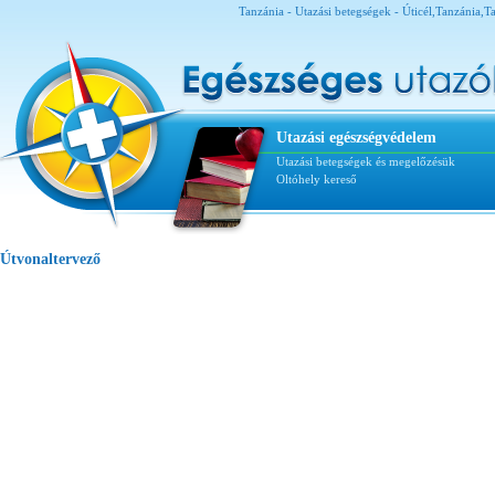
Tanzánia - Utazási betegségek - Úticél,Tanzánia,T
Utazási egészségvédelem
Utazási betegségek és megelőzésük
Oltóhely kereső
Útvonaltervező