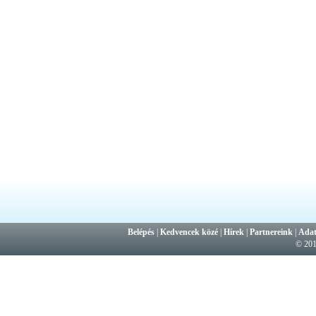
Belépés
|
Kedvencek közé
|
Hírek
|
Partnereink
|
Adat
© 20