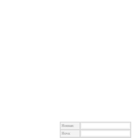
Honnan:
Hova: