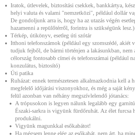
Iratok, útlevelek, biztosítási csekkek, bankkártya, kés
helyi valuta és valami "nemzetközi", például dollár v
De gondoljunk arra is, hogy ha az utazás végén esetle
hazamenni a repülőtérről, forintra is szükségünk lesz.)
Térkép, útikönyv, esetleg úti szótár
Itthoni telefonszámok (például egy szomszédé, akiét 
tudjuk fejből, de bármi történjen a lakásunkban, nem 
célország fontosabb címei és telefonszámai (például 
konzulátus, biztosító)
Úti patika
Ruházat: ennek természetesen alkalmazkodnia kell a h
megfelelő időjárási viszonyokhoz, és még a saját ké
felül azonban van néhány megszívlelendő jótanács:
A trópusokon is legyen nálunk legalább egy garnitú
Északi-sarkra is vigyünk fürdőruhát. Az élet furcsa 
produkálni.
Vigyünk magunkkal esőkabátot!
Ha mégsem lenne elég az esőkabát, nem árt, ha mi