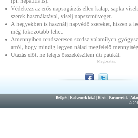
(pl. hepatitis B).
Védekezz az erős napsugárzás ellen kalap, sapka visel
szerek használatával, viselj napszemüveget.
A hegyekben is használj napvédő szereket, hiszen a leé
még fokozotabb lehet.
Amennyiben rendszeresen szedsz valamilyen gyógysz
arról, hogy mindig legyen nálad megfelelő mennyisé
Utazás előtt ne felejts összekészíteni úti patikát.
Megosztás:
Belépés
|
Kedvencek közé
|
Hírek
|
Partnereink
|
Adat
© 20