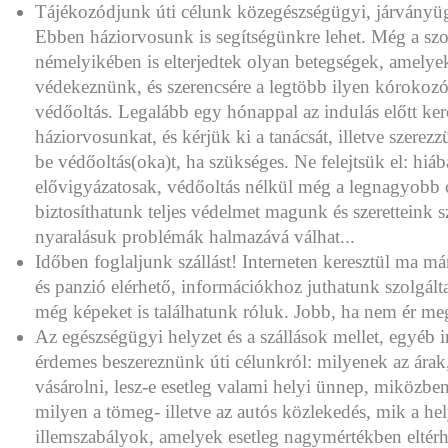
Tájékozódjunk úti célunk közegészségügyi, járványüg
Ebben háziorvosunk is segítségünkre lehet. Még a s
némelyikében is elterjedtek olyan betegségek, amelyek
védekeznünk, és szerencsére a legtöbb ilyen kórokozó
védőoltás. Legalább egy hónappal az indulás előtt ker
háziorvosunkat, és kérjük ki a tanácsát, illetve szerez
be védőoltás(oka)t, ha szükséges. Ne felejtsük el: hi
elővigyázatosak, védőoltás nélkül még a legnagyobb 
biztosíthatunk teljes védelmet magunk és szeretteink s
nyaralásuk problémák halmazává válhat...
Időben foglaljunk szállást! Interneten keresztül ma má
és panzió elérhető, információkhoz juthatunk szolgáltat
még képeket is találhatunk róluk. Jobb, ha nem ér meg
Az egészségügyi helyzet és a szállások mellet, egyéb 
érdemes beszereznünk úti célunkról: milyenek az árak
vásárolni, lesz-e esetleg valami helyi ünnep, miközbe
milyen a tömeg- illetve az autós közlekedés, mik a he
illemszabályok, amelyek esetleg nagymértékben eltérh