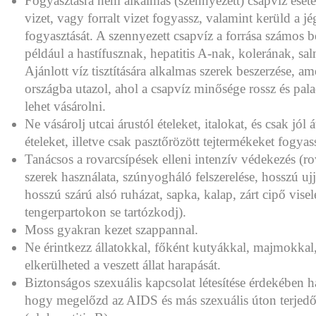
Fogyasztásra nem alkalmas (szennyezett) csapvíz eseté
vizet, vagy forralt vizet fogyassz, valamint kerüld a j
fogyasztását. A szennyezett csapvíz a forrása számos 
például a hastífusznak, hepatitis A-nak, kolerának, sa
Ajánlott víz tisztítására alkalmas szerek beszerzése, 
országba utazol, ahol a csapvíz minősége rossz és pal
lehet vásárolni.
Ne vásárolj utcai árustól ételeket, italokat, és csak jól át
ételeket, illetve csak pasztőrözött tejtermékeket fogyas
Tanácsos a rovarcsípések elleni intenzív védekezés (ro
szerek használata, szúnyogháló felszerelése, hosszú ujj
hosszú szárú alsó ruházat, sapka, kalap, zárt cipő vise
tengerpartokon se tartózkodj).
Moss gyakran kezet szappannal.
Ne érintkezz állatokkal, főként kutyákkal, majmokka
elkerülheted a veszett állat harapását.
Biztonságos szexuális kapcsolat létesítése érdekében h
hogy megelőzd az AIDS és más szexuális úton terjed