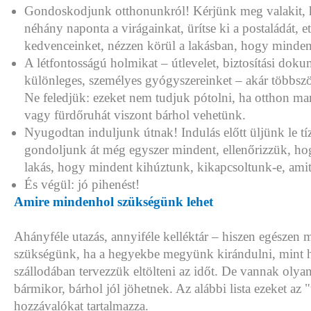
Gondoskodjunk otthonunkról! Kérjünk meg valakit, 
néhány naponta a virágainkat, ürítse ki a postaládát, e
kedvenceinket, nézzen körül a lakásban, hogy minde
A létfontosságú holmikat – útlevelet, biztosítási do
különleges, személyes gyógyszereinket – akár többször
Ne feledjük: ezeket nem tudjuk pótolni, ha otthon ma
vagy fürdőruhát viszont bárhol vehetünk.
Nyugodtan induljunk útnak! Indulás előtt üljünk le tíz
gondoljunk át még egyszer mindent, ellenőrizzük, ho
lakás, hogy mindent kihúztunk, kikapcsoltunk-e, amit 
És végül: jó pihenést!
Amire mindenhol szükségünk lehet
Ahányféle utazás, annyiféle kelléktár – hiszen egészen má
szükségünk, ha a hegyekbe megyünk kirándulni, mint h
szállodában tervezzük eltölteni az időt. De vannak oly
bármikor, bárhol jól jöhetnek. Az alábbi lista ezeket az 
hozzávalókat tartalmazza.