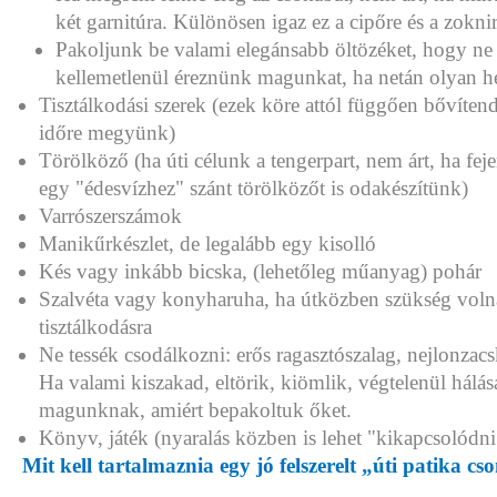
két garnitúra. Különösen igaz ez a cipőre és a zoknir
Pakoljunk be valami elegánsabb öltözéket, hogy ne 
kellemetlenül éreznünk magunkat, ha netán olyan h
Tisztálkodási szerek (ezek köre attól függően bővíten
időre megyünk)
Törölköző (ha úti célunk a tengerpart, nem árt, ha fej
egy "édesvízhez" szánt törölközőt is odakészítünk)
Varrószerszámok
Manikűrkészlet, de legalább egy kisolló
Kés vagy inkább bicska, (lehetőleg műanyag) pohár
Szalvéta vagy konyharuha, ha útközben szükség vol
tisztálkodásra
Ne tessék csodálkozni: erős ragasztószalag, nejlonzacs
Ha valami kiszakad, eltörik, kiömlik, végtelenül hálá
magunknak, amiért bepakoltuk őket.
Könyv, játék (nyaralás közben is lehet "kikapcsolódni"
Mit kell tartalmaznia egy jó felszerelt „úti patika 