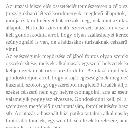
Az utazási felszerelés összetételét természetesen a célors
(országokban) létező körülmények, meglevő állapotok, i
módja és körülményei határozzák meg, valamint az utazó
állapota. Ha kellő színvonalú, szervezett utazáson vesz 
kell gondoskodnia arról, hogy olyan szálláshelyet keres
szúnyogháló is van, de a hátizsákos turistáknak célszer
vinni.
Az egészségünk megőrzése céljából fontos olyan szerek
összekészítése, melyek alkalmasak egyszerű helyzetek k
kelljen ezek miatt orvoshoz fordulni. Az utazó minden
gondoskodjon arról, hogy a saját egészségének megőrzése
használt, szokott gyógyszereiből megfelelő tartalék álljo
ezeket célszerű nem egy helyre csomagolni, arra az esetr
valamelyik poggyász elveszne. Gondoskodni kell, pl. a m
szemüveg megfelelő tisztántartására, fertőtlenítésére has
stb. Az utazásra használt házi patika tartalma alkalmas l
fontosabb tünetek, egyszerűbb sérülések kezelésére, a
magunk is el tudunk látni.