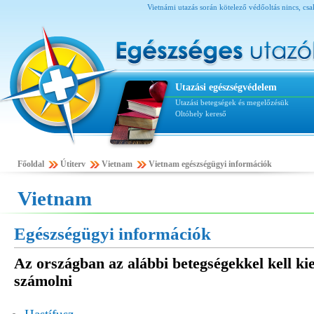
Vietnámi utazás során kötelező védőoltás nincs, csak 
Utazási egészségvédelem
Utazási betegségek és megelőzésük
Oltóhely kereső
Főoldal
Útiterv
Vietnam
Vietnam egészségügyi információk
Vietnam
Egészségügyi információk
Az országban az alábbi betegségekkel kell ki
számolni