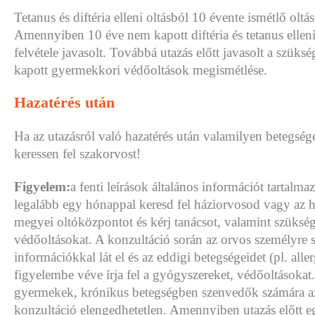
Tetanus és diftéria elleni oltásból 10 évente ismétlő oltá
Amennyiben 10 éve nem kapott diftéria és tetanus elleni
felvétele javasolt. Továbbá utazás előtt javasolt a szüks
kapott gyermekkori védőoltások megismétlése.
Hazatérés után
Ha az utazásról való hazatérés után valamilyen betegsége
keressen fel szakorvost!
Figyelem:
a fenti leírások általános információt tartalma
legalább egy hónappal keresd fel háziorvosod vagy az 
megyei oltóközpontot és kérj tanácsot, valamint szükség
védőoltásokat. A konzultáció során az orvos személyre 
információkkal lát el és az eddigi betegségeidet (pl. aller
figyelembe véve írja fel a gyógyszereket, védőoltásokat
gyermekek, krónikus betegségben szenvedők számára a
konzultáció elengedhetetlen. Amennyiben utazás előtt 