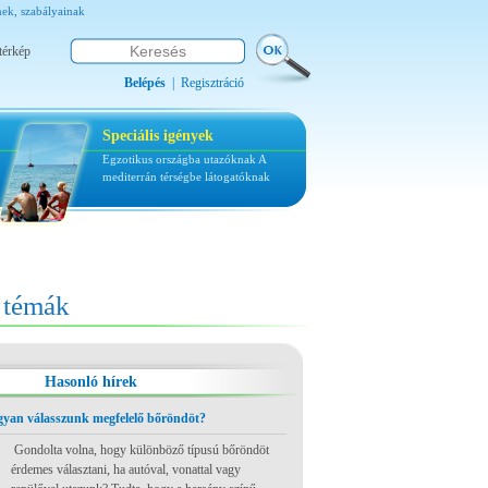
nek, szabályainak
térkép
Belépés
|
Regisztráció
Speciális igények
Egzotikus országba utazóknak
A
mediterrán térségbe látogatóknak
témák
Hasonló hírek
ogyan válasszunk megfelelő bőröndöt?
Gondolta volna, hogy különböző típusú bőröndöt
érdemes választani, ha autóval, vonattal vagy