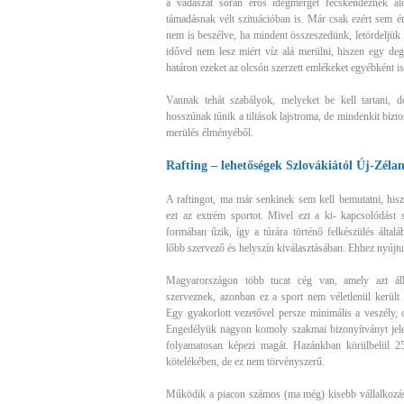
a vadászat során erős idegmérget fecskendeznek ál
támadásnak vélt szituációban is. Már csak ezért sem ér
nem is beszélve, ha mindent összeszedünk, letördeljük a
idővel nem lesz miért víz alá merülni, hiszen egy deg
határon ezeket az olcsón szerzett emlékeket egyébként i
Vannak tehát szabályok, melyeket be kell tartani, d
hosszúnak tűnik a tiltások lajstroma, de mindenkit bizt
merülés élményéből.
Rafting – lehetőségek Szlovákiától Új-Zéla
A raftingot, ma már senkinek sem kell bemutatni, hisz
ezt az extrém sportot. Mivel ezt a ki- kapcsolódást s
formában űzik, így a túrára történő felkészülés által
lőbb szervező és helyszín kiválasztásában. Ehhez nyújtu
Magyarországon több tucat cég van, amely azt állí
szerveznek, azonban ez a sport nem véletlenül került 
Egy gyakorlott vezetővel persze minimális a veszély, d
Engedélyük nagyon komoly szakmai bizonyítványt jelent
folyamatosan képezi magát. Hazánkban körülbelül 25
kötelékében, de ez nem törvényszerű.
Működik a piacon számos (ma még) kisebb vállalkozás, 