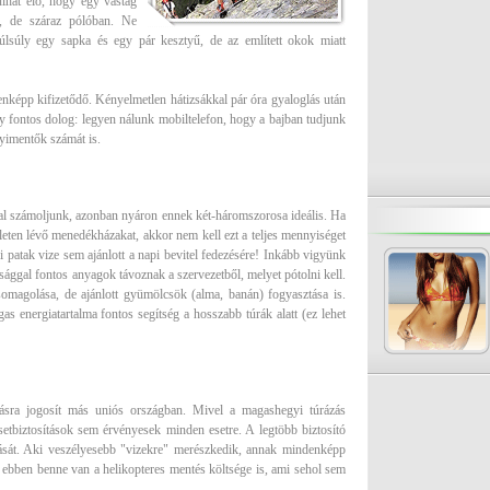
ulhat elő, hogy egy vastag
, de száraz pólóban. Ne
úlsúly egy sapka és egy pár kesztyű, de az említett okok miatt
képp kifizetődő. Kényelmetlen hátizsákkal pár óra gyaloglás után
 fontos dolog: legyen nálunk mobiltelefon, hogy a bajban tudjunk
gyimentők számát is.
al számoljunk, azonban nyáron ennek két-háromszorosa ideális. Ha
leten lévő menedékházakat, akkor nem kell ezt a teljes mennyiséget
 patak vize sem ajánlott a napi bevitel fedezésére! Inkább vigyünk
ággal fontos anyagok távoznak a szervezetből, melyet pótolni kell.
somagolása, de ajánlott gyümölcsök (alma, banán) fogyasztása is.
 energiatartalma fontos segítség a hosszabb túrák alatt (ez lehet
átásra jogosít más uniós országban. Mivel a magashegyi túrázás
setbiztosítások sem érvényesek minden esetre. A legtöbb biztosító
osítását. Aki veszélyesebb "vizekre" merészkedik, annak mindenképp
nél ebben benne van a helikopteres mentés költsége is, ami sehol sem