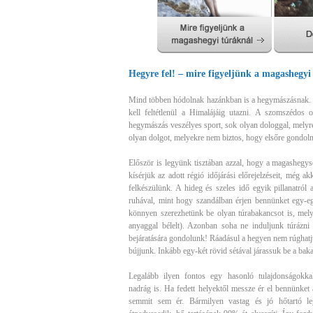
Hegyre fel! – mire figyeljünk a magashegyi
Mind többen hódolnak hazánkban is a hegymászásnak. 
kell feltétlenül a Himalájáig utazni. A szomszédos 
hegymászás veszélyes sport, sok olyan dologgal, melyr
olyan dolgot, melyekre nem biztos, hogy elsőre gondol
Először is legyünk tisztában azzal, hogy a magashegy
kísérjük az adott régió időjárási előrejelzéseit, még a
felkészülünk. A hideg és szeles idő egyik pillanatról 
ruhával, mint hogy szandálban érjen bennünket egy-e
könnyen szerezhetünk be olyan túrabakancsot is, mely 
anyaggal bélelt). Azonban soha ne induljunk túrázn
bejáratására gondolunk! Ráadásul a hegyen nem rúghatju
bújjunk. Inkább egy-két rövid sétával járassuk be a baka
Legalább ilyen fontos egy hasonló tulajdonságokka
nadrág is. Ha fedett helyektől messze ér el bennünket 
semmit sem ér. Bármilyen vastag és jó hőtartó le