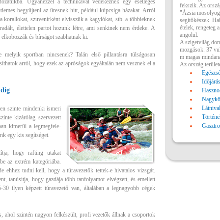
dozatukba. Ugyanezzel a technikával védekeznek egy esetleges
fekszik. Az orszá
demes begyűjteni az üresnek hitt, például kúpcsiga házakat. Arról
"Ázsia mosolyog"
 korallokat, szuvenírként elvisszük a kagylókat, stb. a többieknek
segítőkészek. Hab
ételek, rengeteg 
radált, élettelen partot hozunk létre, ami senkinek nem érdeke. A
angolul.
s elkobozzák és bírságot szabhatnak ki.
A szigetvilág do
mozgások. 37 vul
e melyik sportban nincsenek? Talán első pillantásra túlságosan
m magas mindana
osíthatok arról, hogy ezek az apróságok egyáltalán nem vesznek el a
Az ország terület
Egészsé
Időjárá
ndig
Hasznos
Nagykö
Látniva
en szinte mindenki ismeri
Történe
zinte kizárólag szervezett
Gasztr
ában kimerül a legmegfele-
nk egy kis segítséget.
tja, hogy rafting utakat
be az extrém kategóriába.
e ehhez tudni kell, hogy a túravezetők tettek-e hivatalos vizsgát.
, tanúsítja, hogy gazdája több tanfolyamot elvégzett, és emellett
-30 ilyen képzett túravezető van, általában a legnagyobb cégek
ahol szintén nagyon felkészült, profi vezetők állnak a csoportok