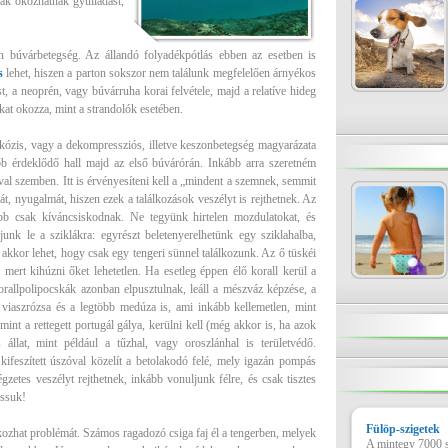
ák okozhatnak gyulladást,
n búvárbetegség. Az állandó folyadékpótlás ebben az esetben is
s
lehet, hiszen a parton sokszor nem találunk megfelelően árnyékos
st, a neoprén, vagy búvárruha korai felvétele, majd a relatíve hideg
kat okozza, mint a strandolók esetében.
rkózis, vagy a dekompressziós, illetve keszonbetegség magyarázata
bb érdeklődő hall majd az első búvárórán. Inkább arra szeretném
ival szemben. Itt is érvényesíteni kell a „mindent a szemnek, semmit
át, nyugalmát, hiszen ezek a találkozások veszélyt is rejthetnek. Az
ább csak kíváncsiskodnak. Ne tegyünk hirtelen mozdulatokat, és
nk le a sziklákra: egyrészt beletenyerelhetünk egy sziklahalba,
kkor lehet, hogy csak egy tengeri sünnel találkozunk. Az ő tüskéi
 mert kihúzni őket lehetetlen. Ha esetleg éppen élő korall kerül a
orallpolipocskák azonban elpusztulnak, leáll a mészváz képzése, a
 viaszrózsa és a legtöbb medúza is, ami inkább kellemetlen, mint
mint a rettegett portugál gálya, kerülni kell (még akkor is, ha azok
 állat, mint például a tűzhal, vagy oroszlánhal is területvédő.
ifeszített úszóval közelít a betolakodó felé, mely igazán pompás
zetes veszélyt rejthetnek, inkább vonuljunk félre, és csak tisztes
assuk!
Fülöp-szigetek
kozhat problémát. Számos ragadozó csiga faj él a tengerben, melyek
A mintegy 7000 sz