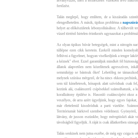
ásványvízzel, mert a természetes vizekben lévő mikrób
fertőzést.
Talán meglepő, hogy említem, de a kiszáradás szinté
elengedhetetlen. A másik, tipikus probléma a
napszúrá
helyet az előkészületek lebonyolításához. A túlhevült te
vízzel történő hirtelen érintkezés ugynazokat a problémá
Az olyan tipikus búvár betegségek, mint a nitrogén na
túllépne ezen cikk keretein. Ezekről minden komolya
felhívni a figyelmet, hogyan viselkedjünk a tenger lakó
a kéznek” elvet. Ezzel garantáljuk mindkét fél biztonság
állatok alapvetően nem közelítenek agresszíven, ink
semmiképp se bántsuk őket! Lehetőleg ne támaszkodju
melynek szúrása mérgező, de ha nincs ekkora pechünk, a
sem túl kíméletesek, hónapok alatt szívódnak csak fel,
kezünk alá, csalánszerű csípésekkel számolhatunk, a k
korallzátony épülése is. Hasonló csaláncsípést okoz a
veszélyes, de arra azért ügyeljünk, hogy egyes fajokat, 
már élettelenül kisodródtak a parti vizekbe. Számos
Territóriumát bárkivel szemben védelmezi. Gyönyörű, k
látvány, de jusson eszünkbe, hogy méregtüskéi akár vég
távolságból figyeljük. A ráját is csak állatkertben simog
Talán senkinek nem jutna eszébe, de még egy csiga is o