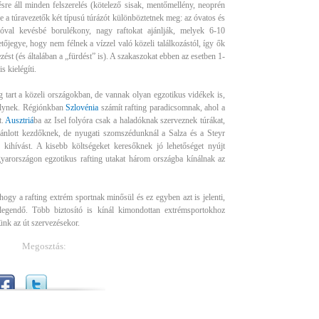
ésre áll minden felszerelés (kötelező sisak, mentőmellény, neoprén
tve a túravezetők két típusú túrázót különböztetnek meg: az óvatos és
jóval kevésbé borulékony, nagy raftokat ajánlják, melyek 6-10
őjegye, hogy nem félnek a vízzel való közeli találkozástól, így ők
zést (és általában a „fürdést” is). A szakaszokat ebben az esetben 1-
s kielégíti.
ig tart a közeli országokban, de vannak olyan egzotikus vidékek is,
délynek. Régiónkban
Szlovénia
számít rafting paradicsomnak, ahol a
t.
Ausztriá
ba az Isel folyóra csak a haladóknak szerveznek túrákat,
ánlott kezdőknek, de nyugati szomszédunknál a Salza és a Steyr
kihívást. A kisebb költségeket keresőknek jó lehetőséget nyújt
yarországon egzotikus rafting utakat három országba kínálnak az
 hogy a rafting extrém sportnak minősül és ez egyben azt is jelenti,
legendő. Több biztosító is kínál kimondottan extrémsportokhoz
ünk az út szervezésekor.
Megosztás: