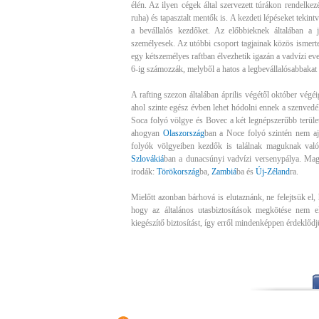
élén. Az ilyen cégek által szervezett túrákon rendelkez
ruha) és tapasztalt mentők is. A kezdeti lépéseket tekin
a bevállalós kezdőket. Az előbbieknek általában a 
személyesek. Az utóbbi csoport tagjainak közös ismertet
egy kétszemélyes raftban élvezhetik igazán a vadvízi eve
6-ig számozzák, melyből a hatos a legbevállalósabbakat i
A rafting szezon általában április végétől október végé
ahol szinte egész évben lehet hódolni ennek a szenve
Soca folyó völgye és Bovec a két legnépszerűbb terüle
ahogyan
Olaszország
ban a Noce folyó szintén nem aj
folyók völgyeiben kezdők is találnak maguknak való 
Szlovákiá
ban a dunacsúnyi vadvízi versenypálya. Mag
irodák:
Törökország
ba,
Zambiá
ba és
Új-Zéland
ra.
Mielőtt azonban bárhová is elutaznánk, ne felejtsük el,
hogy az általános utasbiztosítások megkötése nem e
kiegészítő biztosítást, így erről mindenképpen érdeklődj