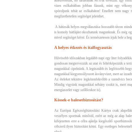
átnedvesedik, hő tartásának 90%-át elveszíti. Így ford
vizes esőkabátban jobban fázunk, mint egy vékony
spóroljunk tehát az esőkabáton! Emellett nem nagy t
megfizethetetlen segítséget jelenthet.
A hátizsák helyes megválasztása hosszabb távon minden
is komoly hátfájást okozhatunk magunknak. És még egy
mivel segítséget kérni. És természetesen írjuk bele a he
A helyes étkezés és italfogyasztás
Hűvösebb időszakban legalább napi egy liter folyadékk
gondosan megtervezzük az utat és feltérképezzük a terü
magunkkal cipelnünk. A legtisztább és legfrissebb hegyi
magunkkal kiegyensúlyozott ásványvizet, mert az izzadts
Az ételeket tekintve legkézenfekvőbb a szendvics bec
Mindig vigyünk magunkkal néhány csokit is, mert magas
energiaszelet vagy szőlőcukor is).
Kössek-e balesetbiztosítást?
Az Európai Egészségbiztosítási Kártya csak alapell
veszélyes sportnak minősül, ezért az még az alap bale
kifejezetten erre a célra ajánlja kiegészítő sportbizt
célszerű ilyen biztosítást kötni. Egy esetleges beleset
olcsó.