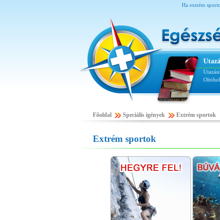
Ha extrém sporto
Utazá
Utazás
Oltóhe
Főoldal
Speciális igények
Extrém sportok
Extrém sportok