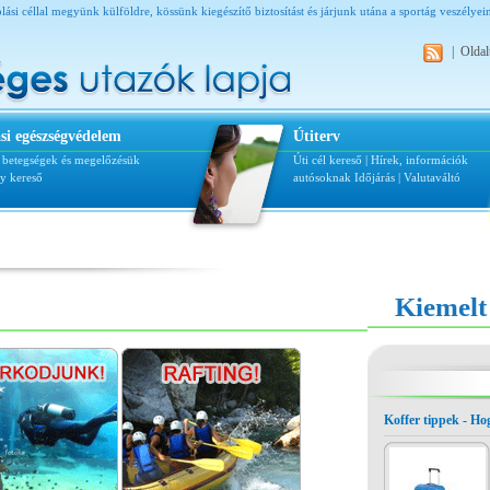
lási céllal megyünk külföldre, kössünk kiegészítő biztosítást és járjunk utána a sportág veszélyei
|
Oldal
si egészségvédelem
Útiterv
i betegségek és megelőzésük
Úti cél kereső
|
Hírek, információk
ly kereső
autósoknak
Időjárás
|
Valutaváltó
Kiemelt
Koffer tippek - H