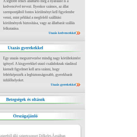
A legtöbb lelkes állattartó még a nyaralást is a
kedvencével tervezi. Ilyenkor számos, az állat
szempontjából fontos körülményt kell figyelembe
venni, mint például a megfelelő szállítási
körülmények biztosítása, vagy az állatbarát szállás
felkutatása.
Utazás kedvencekkel
Utazás gyerekekkel
Egy utazás megszervezése mindig nagy körültekintést
igényel. A kisgyerekkel utazó családoknak ráadásul
kiemelt figyelmet kell arra szánni, hogy
feltérképezzék a legbiztonságosabb, gyerekbarát
üdülőhelyeket.
Utazás gyerekekkel
Betegségek és oltások
Országajánló
igetből álló szigetcsoport Délkelet-Ázsiában