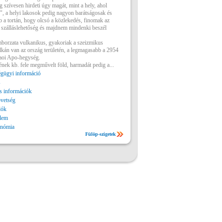
g szívesen hirdeti úgy magát, mint a hely, ahol
, a helyi lakosok pedig nagyon barátságosak és
 a tortán, hogy olcsó a közlekedés, finomak az
a szálláslehetőség és majdnem mindenki beszél
mborzata vulkanikus, gyakoriak a szeizmikus
kán van az ország területén, a legmagasabb a 2954
oi Apo-hegység.
ének kb. fele megművelt föld, harmadát pedig a...
gügyi információ
s
 információk
vetség
lók
lem
onómia
Fülöp-szigetek