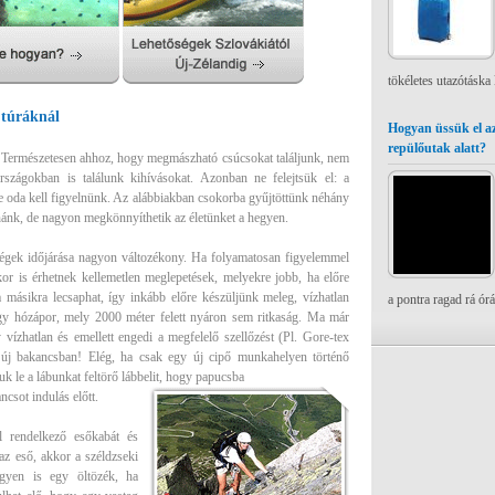
tökéletes utazótáska
 túráknál
Hogyan üssük el az
repülőutak alatt?
Természetesen ahhoz, hogy megmászható csúcsokat találjunk, nem
országokban is találunk kihívásokat. Azonban ne felejtsük el: a
e oda kell figyelnünk. Az alábbiakban csokorba gyűjtöttünk néhány
nánk, de nagyon megkönnyíthetik az életünket a hegyen.
ségek időjárása nagyon változékony. Ha folyamatosan figyelemmel
kkor is érhetnek kellemetlen meglepetések, melyekre jobb, ha előre
a másikra lecsaphat, így inkább előre készüljünk meleg, vízhatlan
a pontra ragad rá ór
gy hózápor, mely 2000 méter felett nyáron sem ritkaság. Ma már
vízhatlan és emellett engedi a megfelelő szellőzést (Pl. Gore-tex
i új bakancsban! Elég, ha csak egy új cipő munkahelyen történő
k le a lábunkat feltörő lábbelit, hogy papucsba
ncsot indulás előtt.
l rendelkező esőkabát és
az eső, akkor a széldzseki
gyen is egy öltözék, ha