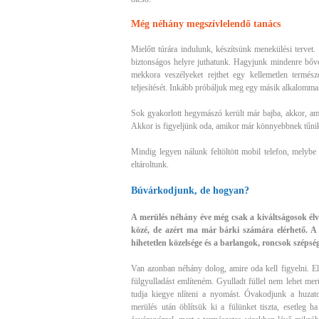
Még néhány megszívlelendő tanács
Mielőtt túrára indulunk, készítsünk menekülési tervet.
biztonságos helyre juthatunk. Hagyjunk mindenre bőve
mekkora veszélyeket rejthet egy kellemetlen termész
teljesítését. Inkább próbáljuk meg egy másik alkalommal
Sok gyakorlott hegymászó került már bajba, akkor, ami
Akkor is figyeljünk oda, amikor már könnyebbnek tűnik
Mindig legyen nálunk feltöltött mobil telefon, melyb
eltároltunk.
Búvárkodjunk, de hogyan?
A merülés néhány éve még csak a kiváltságosok élve
közé, de azért ma már bárki számára elérhető. A l
hihetetlen közelsége és a barlangok, roncsok szép
Van azonban néhány dolog, amire oda kell figyelni. El
fülgyulladást említeném. Gyulladt füllel nem lehet me
tudja kiegye nlíteni a nyomást. Óvakodjunk a huzato
merülés után öblítsük ki a fülünket tiszta, esetleg h