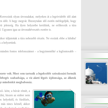
 Keressünk olyan útvonalakat, melyeken át a legrövidebb idő alatt
n időt. A hegy megvár. Bizonytalan idő esetén mérlegeljük, hogy
eti jelenség. Ha ilyen helyzetbe kerülünk, ne erőltessük a túra
. Ugyanez igaz az útvonaltévesztés esetére is.
kor túljutottak a túra nehezebb részén. Ne essünk ebbe a hibába!
 a helyzetünk.
e minden fontos telefonszámot – a hegyimentőké a legfontosabb –
zete volt. Most sem tartozik a legolcsóbb szórakozási formák
ebegés szabadsága, a víz alatti légzés újdonsága, az állatok
sége mindenkit megbabonáz.
ső- ként, a búvár rémét, a
rülni, hiszen az ember nem
s helyektől, és fürdőzés,
a más nincs kéznél, akkor