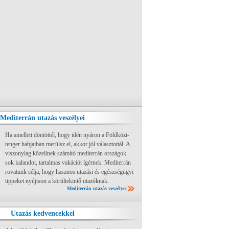
Mediterrán utazás veszélyei
Ha amellett döntöttél, hogy idén nyáron a Földközi-
tenger habjaiban merülsz el, akkor jól választottál. A
viszonylag közelinek számító mediterrán országok
sok kalandot, tartalmas vakációt ígérnek. Mediterrán
rovatunk célja, hogy hasznos utazási és egészségügyi
tippeket nyújtson a körültekintő utazóknak.
Mediterrán utazás veszélyei
Utazás kedvencekkel