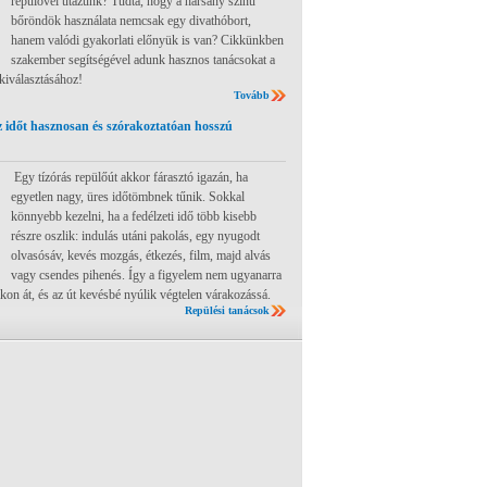
repülővel utazunk? Tudta, hogy a harsány színű
bőröndök használata nemcsak egy divathóbort,
hanem valódi gyakorlati előnyük is van? Cikkünkben
szakember segítségével adunk hasznos tanácsokat a
 kiválasztásához!
Tovább
 időt hasznosan és szórakoztatóan hosszú
Egy tízórás repülőút akkor fárasztó igazán, ha
egyetlen nagy, üres időtömbnek tűnik. Sokkal
könnyebb kezelni, ha a fedélzeti idő több kisebb
részre oszlik: indulás utáni pakolás, egy nyugodt
olvasósáv, kevés mozgás, étkezés, film, majd alvás
vagy csendes pihenés. Így a figyelem nem ugyanarra
ákon át, és az út kevésbé nyúlik végtelen várakozássá.
Repülési tanácsok