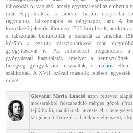
károsodásról van szó, amely egyúttal védi az embert a ma
már Hippokratész is ismerte, három csoportba so
(egynapos, háromnapos és négynapos láz). A bete
következő jelentős állomása 1500 körül volt, amikor az 
a rabszolgák behurcolták a maláriát az amerikai föl
később a jezsuita misszionáriusok már megpróbá
gyógyításával is. Az indiaiaktól megtanulták a
gyógyászati használatát, amelyet a bennszülöttek
betegség gyógyítására használtak, s
malária
elleni 
szállították. A XVII. század második felében jegyezték f
nevet.
Giovanni Maria Lancisi
azon feltevés alapj
mocsarakból felszabaduló mérges gőzök ("ross
fejlődik ki, maláriának nevezte el a betegsége
kérgében felfedezték a hatékony ellenszert, a kin