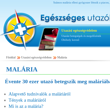
Számos malária elleni gyógyszer létezik a piacon, 
Utazási egészségvédelem
Utazási betegségek és megelőzésük
Oltóhely kereső
Főoldal
Utazási egészségvédelem
Malária
MALÁRIA
Évente 30 ezer utazó betegszik meg maláriá
Alapvető tudnivalók a maláriáról
Tények a maláriáról
Mi is az a malária?