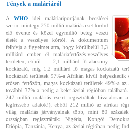
Tények a maláriáról
A
WHO
idei maláriariportjának becslései
szerint mintegy 250 millió maláriás eset fordul
elő évente és közel egymillió beteg veszti
életét a veszélyes kórtól. A dokumentum
felhívja a figyelmet arra, hogy körülbelül 3,3
milliárd ember él maláriafertőzés-veszélyes
területen, ebből 2,1 milliárd fő alacsony
kockázatú, míg 1,2 milliárd fő magas kockázatú ter
kockázatú területek 97%-a Afrikán kívül helyezkedik e
erősen fertőzött, magas kockázatú területek 49%-a az 
további 37%-a pedig a kelet-ázsiai régióban található
247 millió maláriás esetet regisztráltak hivatalosan 
legfrissebb adatok!), ebből 212 millió az afrikai rég
világ maláriás járványainak több, mint 80 százaléká
országban regisztrálták: Nigéria, Kongói Demokra
Etiópia, Tanzánia, Kenya, az ázsiai régióban pedig In