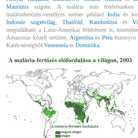
Mauritius
szigete. A malária más földrészeken i
maláriafertőzés-veszélyes terület például
India
és kör
Indonéz szigetvilág
,
Thaiföld
,
Kambodzsa
és
V
megtalálható a Latin-Amerikai földrészen is, kiemelt
Amazonas közeli területe,
Argentína
és
Peru
bizonyos 
Karib-térségből
Venezuela
és
Dominika
.