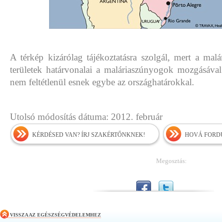
A térkép kizárólag tájékoztatásra szolgál, mert a malár
területek határvonalai a maláriaszúnyogok mozgásával 
nem feltétlenül esnek egybe az országhatárokkal.
Utolsó módosítás dátuma: 2012. február
KÉRDÉSED VAN? ÍRJ SZAKÉRTŐNKNEK!
HOVÁ FORDU
Megosztás:
VISSZA AZ EGÉSZSÉGVÉDELEMHEZ