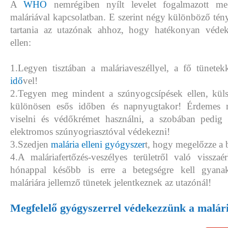
A
WHO
nemrégiben nyílt levelet fogalmazott m
maláriával kapcsolatban. E szerint négy különböző tény
tartania az utazónak ahhoz, hogy hatékonyan védek
ellen:
1.Legyen tisztában a maláriaveszéllyel, a fő tünete
idő
vel!
2.Tegyen meg mindent a szúnyogcsípések ellen, küls
különösen esős időben és napnyugtakor! Érdemes m
viselni és védőkrémet használni, a szobában pedig 
elektromos szúnyogriasztóval védekezni!
3.Szedjen
malária elleni gyógyszer
t, hogy megelőzze a 
4.A maláriafertőzés-veszélyes területről való vissz
hónappal később is erre a betegségre kell gyana
maláriára jellemző tünetek jelentkeznek az utazónál!
Megfelelő gyógyszerrel védekezzünk a malári