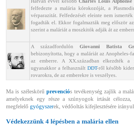
Hatvan évvel később
Charles Louis Alphonse
felfedezte a malária kórokozóját, a Plasmod
vérparazitát. Felfedezését eleinte nem ismerté
fogadták el. Ekkor fogalmazták meg először azt
szerint a maláriát a moszkitók adják át az ember
A századfordulón
Giovanni Batista 
bebizonyította, hogy a maláriát az Anopheles-fa
az emberre. A XX.században elkezdték a mo
ugyanakkor a felhasznált
DDT
-ről később kide
rovarokra, de az emberekre is veszélyes.
Ma is széleskörű
prevenció
s tevékenység zajlik a malár
amelyeknek egy része a szúnyogok irtását célozza,
megfelelő
gyógyszer
ek, védőoltás kifejlesztésére irányul
Védekezzünk 4 lépésben a malária ellen