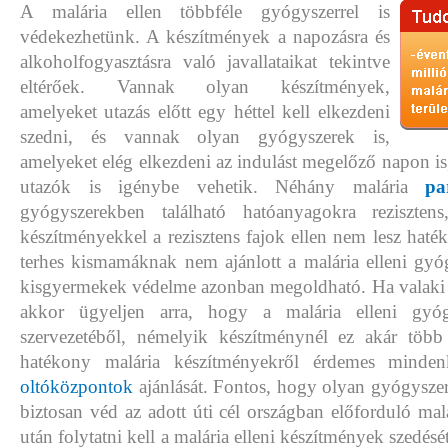
A malária ellen többféle gyógyszerrel is
védekezhetünk. A készítmények a napozásra és
alkoholfogyasztásra való javallataikat tekintve
eltérőek. Vannak olyan készítmények,
amelyeket utazás előtt egy héttel kell elkezdeni
szedni, és vannak olyan gyógyszerek is,
amelyeket elég elkezdeni az indulást megelőző napon is,
utazók is igénybe vehetik. Néhány malária
pa
gyógyszerekben található hatóanyagokra reziszten
készítményekkel a rezisztens fajok ellen nem lesz hat
terhes kismamáknak nem ajánlott a malária elleni gyó
kisgyermekek védelme azonban megoldható. Ha valaki 
akkor ügyeljen arra, hogy a malária elleni gyóg
szervezetéből, némelyik készítménynél ez akár több
hatékony malária készítményekről érdemes minden
oltóközpontok
ajánlását. Fontos, hogy olyan gyógysze
biztosan véd az adott úti cél országban előforduló malá
után folytatni kell a malária elleni készítmények szedés