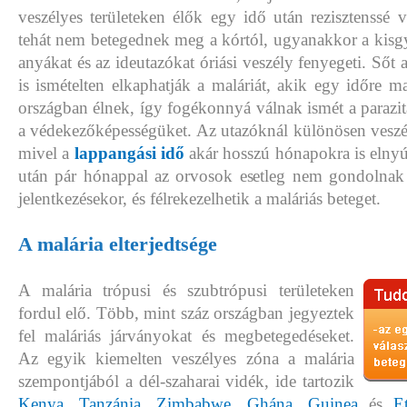
veszélyes területeken élők egy idő után rezisztenssé v
tehát nem betegednek meg a kórtól, ugyanakkor a kisgy
anyákat és az ideutazókat óriási veszély fenyegeti. Sőt 
is ismételten elkaphatják a maláriát, akik egy időre ma
országban élnek, így fogékonnyá válnak ismét a parazitá
a védekezőképességüket. Az utazóknál különösen veszél
mivel a
lappangási idő
akár hosszú hónapokra is elnyúl
után pár hónappal az orvosok esetleg nem gondolnak 
jelentkezésekor, és félrekezelhetik a maláriás beteget.
A malária elterjedtsége
A malária trópusi és szubtrópusi területeken
fordul elő. Több, mint száz országban jegyeztek
fel maláriás járványokat és megbetegedéseket.
Az egyik kiemelten veszélyes zóna a malária
szempontjából a dél-szaharai vidék, ide tartozik
Kenya
,
Tanzánia
,
Zimbabwe
,
Ghána
,
Guinea
és
E