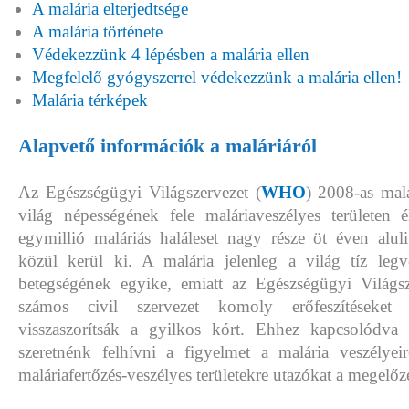
A malária elterjedtsége
A malária története
Védekezzünk 4 lépésben a malária ellen
Megfelelő gyógyszerrel védekezzünk a malária ellen!
Malária térképek
Alapvető információk a maláriáról
Az Egészségügyi Világszervezet (
WHO
) 2008-as malá
világ népességének fele maláriaveszélyes területen 
egymillió maláriás haláleset nagy része öt éven alul
közül kerül ki. A malária jelenleg a világ tíz legv
betegségének egyike, emiatt az Egészségügyi Világsz
számos civil szervezet komoly erőfeszítéseket
visszaszorítsák a gyilkos kórt. Ehhez kapcsolódva
szeretnénk felhívni a figyelmet a malária veszélyeir
maláriafertőzés-veszélyes területekre utazókat a megelőzé