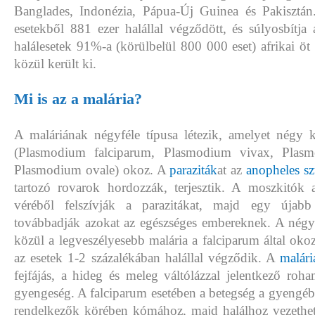
Banglades, Indonézia, Pápua-Új Guinea és Pakisztán
esetekből 881 ezer halállal végződött, és súlyosbítja
halálesetek 91%-a (körülbelül 800 000 eset) afrikai öt
közül került ki.
Mi is az a malária?
A maláriának négyféle típusa létezik, amelyet négy
(Plasmodium falciparum, Plasmodium vivax, Plasm
Plasmodium ovale) okoz. A
paraziták
at az
anopheles s
tartozó rovarok hordozzák, terjesztik. A moszkitók 
véréből felszívják a parazitákat, majd egy újabb
továbbadják azokat az egészséges embereknek. A nég
közül a legveszélyesebb malária a falciparum által oko
az esetek 1-2 százalékában halállal végződik. A
malári
fejfájás, a hideg és meleg váltólázzal jelentkező roh
gyengeség. A falciparum esetében a betegség a gyengé
rendelkezők körében kómához, majd halálhoz vezethet.