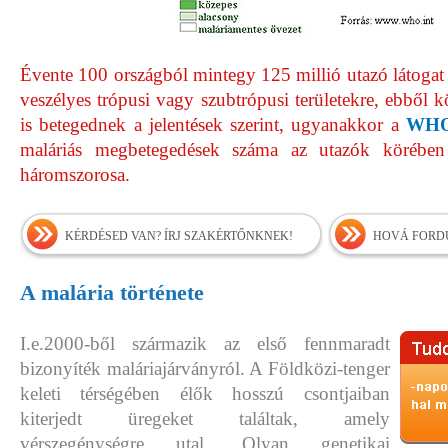
Évente 100 országból mintegy 125 millió utazó látogat e
veszélyes trópusi vagy szubtrópusi területekre, ebből
is betegednek a jelentések szerint, ugyanakkor a
WH
maláriás megbetegedések száma az utazók körébe
háromszorosa.
KÉRDÉSED VAN? ÍRJ SZAKÉRTŐNKNEK!
HOVÁ FORDU
A malária története
I.e.2000-ből származik az első fennmaradt
bizonyíték maláriajárványról. A Földközi-tenger
keleti térségében élők hosszú csontjaiban
kiterjedt üregeket találtak, amely
vérszegénységre utal. Olyan genetikai