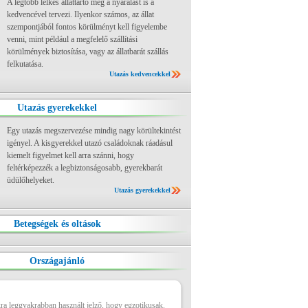
A legtöbb lelkes állattartó még a nyaralást is a
kedvencével tervezi. Ilyenkor számos, az állat
szempontjából fontos körülményt kell figyelembe
venni, mint például a megfelelő szállítási
körülmények biztosítása, vagy az állatbarát szállás
felkutatása.
Utazás kedvencekkel
Utazás gyerekekkel
Egy utazás megszervezése mindig nagy körültekintést
igényel. A kisgyerekkel utazó családoknak ráadásul
kiemelt figyelmet kell arra szánni, hogy
feltérképezzék a legbiztonságosabb, gyerekbarát
üdülőhelyeket.
Utazás gyerekekkel
Betegségek és oltások
Országajánló
ra leggyakrabban használt jelző, hogy egzotikusak.