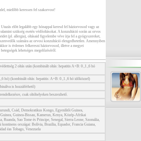
zlel, mielőbb keressen fel szakorvost!
k. Utazás előtt legalább egy hónappal keresd fel háziorvosod vagy az
valamint szükség esetén védőoltásokat. A konzultáció során az orvos
idet (pl. allergia), oltásaid figyelembe véve írja fel a gyógyszereket,
 szenvedők számára az orvosi konzultáció elengedhetetlen. Amennyiben
akkor is érdemes felkeresni háziorvosod, illetve a megyei
 betegségek lehetséges megelőzéséről.
védettség 2 oltás után (kombinált oltás: hepatitis A+B: 0.,1.,6 hó
1.,6 hó) (kombinált oltás: hepatitis: A+B: 0.,1.,6 hó időközzel)
binálva is hozzáférhető)
l rendelkezésre, csak oltóhelyeken beszrezhető.
Burundi, Csád, Demokratikus Kongo, Egyenlítői Guinea,
, Guinea, Guinea-Bissau, Kamerun, Kenya, Közép-Afrikai
ia, Ruanda, Sao Tome és Principe, Senegal, Sierra Leone, Szomália,
kontinens országai: Bolívia, Brazília, Equador, Francia Guiana,
idad éas Tobago, Venezuela