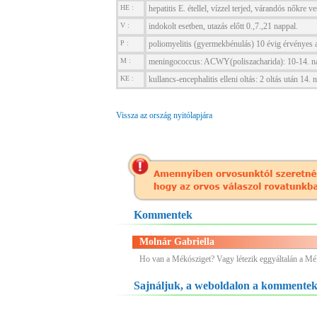
HE :
hepatitis E. étellel, vízzel terjed, várandós nőkre v
V :
indokolt esetben, utazás előtt 0.,7.,21 nappal.
P :
poliomyelitis (gyermekbénulás) 10 évig érvényes a
M :
meningococcus: ACWY(poliszacharida): 10-14. na
KE :
kullancs-encephalitis elleni oltás: 2 oltás után 14. 
Vissza az ország nyitólapjára
Kommentek
Molnár Gabriella
Ho van a Mékósziget? Vagy létezik eggyáltalán a Mé
Sajnáljuk, a weboldalon a kommente