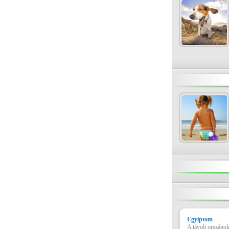
Egyiptom
A távoli országok