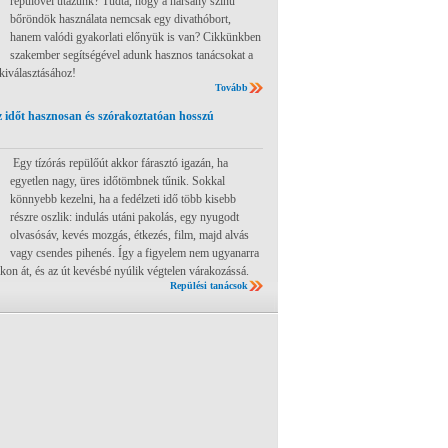
repülővel utazunk? Tudta, hogy a harsány színű
bőröndök használata nemcsak egy divathóbort,
hanem valódi gyakorlati előnyük is van? Cikkünkben
szakember segítségével adunk hasznos tanácsokat a
 kiválasztásához!
Tovább
 időt hasznosan és szórakoztatóan hosszú
Egy tízórás repülőút akkor fárasztó igazán, ha
egyetlen nagy, üres időtömbnek tűnik. Sokkal
könnyebb kezelni, ha a fedélzeti idő több kisebb
részre oszlik: indulás utáni pakolás, egy nyugodt
olvasósáv, kevés mozgás, étkezés, film, majd alvás
vagy csendes pihenés. Így a figyelem nem ugyanarra
ákon át, és az út kevésbé nyúlik végtelen várakozássá.
Repülési tanácsok