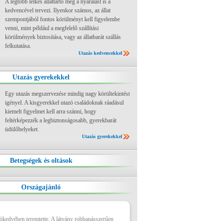
A legtöbb lelkes állattartó még a nyaralást is a
kedvencével tervezi. Ilyenkor számos, az állat
szempontjából fontos körülményt kell figyelembe
venni, mint például a megfelelő szállítási
körülmények biztosítása, vagy az állatbarát szállás
felkutatása.
Utazás kedvencekkel
Utazás gyerekekkel
Egy utazás megszervezése mindig nagy körültekintést
igényel. A kisgyerekkel utazó családoknak ráadásul
kiemelt figyelmet kell arra szánni, hogy
feltérképezzék a legbiztonságosabb, gyerekbarát
üdülőhelyeket.
Utazás gyerekekkel
Betegségek és oltások
Országajánló
jókedvében teremtette. A látvány robbanásszerűen