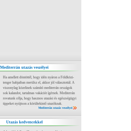
Mediterrán utazás veszélyei
Ha amellett döntöttél, hogy idén nyáron a Földközi-
tenger habjaiban merülsz el, akkor jól választottál. A
viszonylag közelinek számító mediterrán országok
sok kalandot, tartalmas vakációt ígérnek. Mediterrán
rovatunk célja, hogy hasznos utazási és egészségügyi
tippeket nyújtson a körültekintő utazóknak.
Mediterrán utazás veszélyei
Utazás kedvencekkel