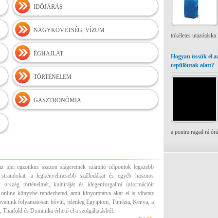
IDŐJÁRÁS
NAGYKÖVETSÉG, VÍZUM
tökéletes utazótáska
ÉGHAJLAT
Hogyan üssük el az
repülőutak alatt?
TÖRTÉNELEM
GASZTRONÓMIA
a pontra ragad rá ór
z idei egzotikus szezon slágereinek számító célpontok legszebb
es strandokat, a legkényelmesebb szállodákat és egyéb hasznos
 ország történelmét, kultúráját és idegenforgalmi információit
 online könyvbe rendezheted, amit kinyomtatva akár el is vihetsz
ovatunk folyamatosan bővül, jelenleg Egyiptom, Tunézia, Kenya, a
 Thaiföld és Dominika érhető el a szolgáltatásból.