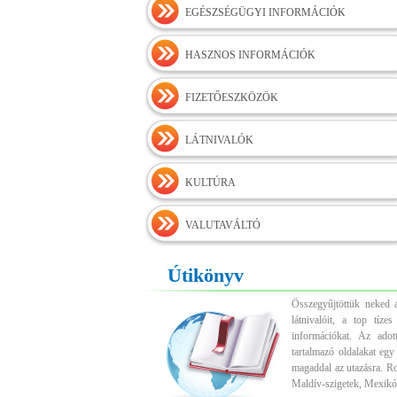
EGÉSZSÉGÜGYI INFORMÁCIÓK
HASZNOS INFORMÁCIÓK
FIZETŐESZKÖZÖK
LÁTNIVALÓK
KULTÚRA
VALUTAVÁLTÓ
Útikönyv
Összegyűjtöttük neked a
látnivalóit, a top tíz
információkat. Az adott
tartalmazó oldalakat egy
magaddal az utazásra. R
Maldív-szigetek, Mexikó,