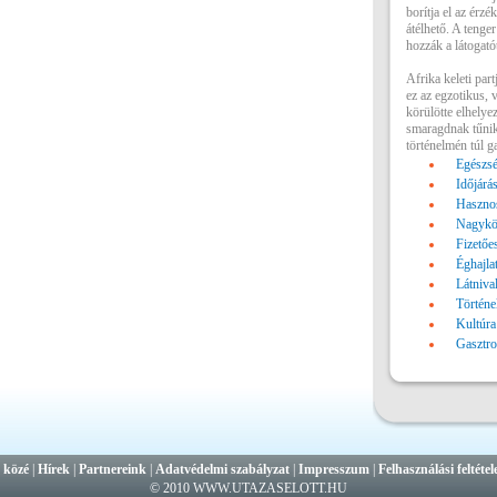
borítja el az érzé
átélhető. A tenger
hozzák a látogatót
Afrika keleti par
ez az egzotikus, 
körülötte elhelyez
smaragdnak tűnik
történelmén túl g
Egészsé
Időjárá
Hasznos
Nagykö
Fizetőe
Éghajla
Látniva
Történe
Kultúra
Gasztr
 közé
|
Hírek
|
Partnereink
|
Adatvédelmi szabályzat
|
Impresszum
|
Felhasználási feltétel
© 2010 WWW.UTAZASELOTT.HU