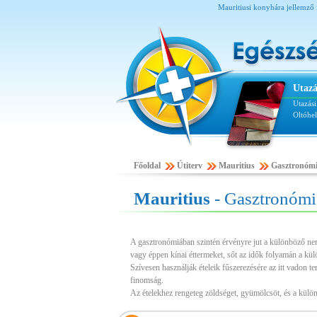
Mauritiusi konyhára jellemző 
Utazá
Utazás
Oltóhe
Főoldal
Útiterv
Mauritius
Gasztronóm
Mauritius
- Gasztronómi
A gasztronómiában szintén érvényre jut a különböző nemze
vagy éppen kínai éttermeket, sőt az idők folyamán a kül
Szívesen használják ételeik fűszerezésére az itt vadon t
finomság.
Az ételekhez rengeteg zöldséget, gyümölcsöt, és a külön