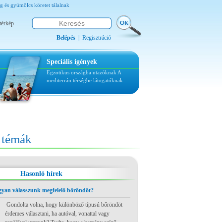
g és gyümölcs köretet tálalnak
térkép
Belépés
|
Regisztráció
Speciális igények
Egzotikus országba utazóknak
A
mediterrán térségbe látogatóknak
témák
Hasonló hírek
ogyan válasszunk megfelelő bőröndöt?
Gondolta volna, hogy különböző típusú bőröndöt
érdemes választani, ha autóval, vonattal vagy