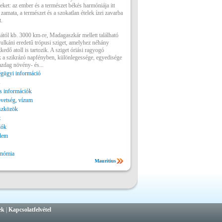
keket: az ember és a természet békés harmóniája itt
 zamata, a természet és a szokatlan ételek ízei zavarba
.
tjától kb. 3000 km-re, Madagaszkár mellett található
vulkáni eredetű trópusi sziget, amelyhez néhány
kedő atoll is tartozik. A sziget óriási ragyogó
 a szikrázó napfényben, különlegessége, egyedisége
azdag növény- és...
gügyi információ
s
 információk
vetség, vízum
szközök
t
lók
lem
onómia
Mauritius
ek
|
Kapcsolatfelvétel