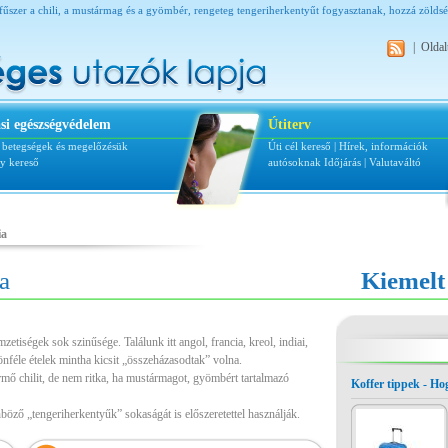
fűszer a chili, a mustármag és a gyömbér, rengeteg tengeriherkentyűt fogyasztanak, hozzá zöldsé
|
Oldal
si egészségvédelem
Útiterv
i betegségek és megelőzésük
Úti cél kereső
|
Hírek, információk
ly kereső
autósoknak
Időjárás
|
Valutaváltó
ia
a
Kiemelt
tiségek sok szinűsége. Találunk itt angol, francia, kreol, indiai,
önféle ételek mintha kicsit „összeházasodtak” volna.
ermő chilit, de nem ritka, ha mustármagot, gyömbért tartalmazó
Koffer tippek - H
böző „tengeriherkentyűk” sokaságát is előszeretettel használják.