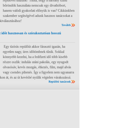
repülővel utazunk? Tudta, hogy a harsány színű
bőröndök használata nemcsak egy divathóbort,
hanem valódi gyakorlati előnyük is van? Cikkünkben
szakember segítségével adunk hasznos tanácsokat a
 kiválasztásához!
Tovább
 időt hasznosan és szórakoztatóan hosszú
Egy tízórás repülőút akkor fárasztó igazán, ha
egyetlen nagy, üres időtömbnek tűnik. Sokkal
könnyebb kezelni, ha a fedélzeti idő több kisebb
részre oszlik: indulás utáni pakolás, egy nyugodt
olvasósáv, kevés mozgás, étkezés, film, majd alvás
vagy csendes pihenés. Így a figyelem nem ugyanarra
ákon át, és az út kevésbé nyúlik végtelen várakozássá.
Repülési tanácsok