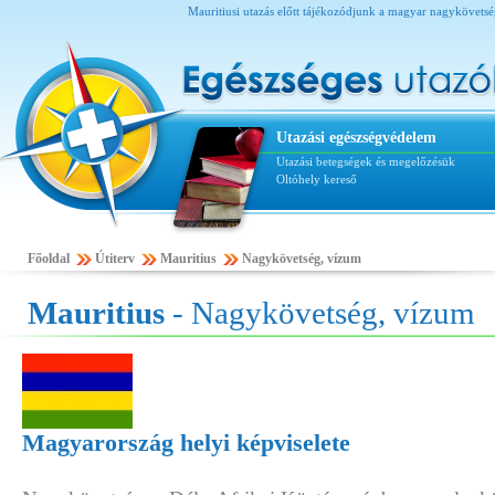
Mauritiusi utazás előtt tájékozódjunk a magyar nagykövets
Utazási egészségvédelem
Utazási betegségek és megelőzésük
Oltóhely kereső
Főoldal
Útiterv
Mauritius
Nagykövetség, vízum
Mauritius
- Nagykövetség, vízum
Magyarország helyi képviselete