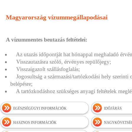
Magyarország vízummegállapodásai
A vízummentes beutazás feltételei:
Az utazás időpontját hat hónappal meghaladó érvény
Visszautazásra szóló, érvényes repülőjegy;
Visszaigazolt szállásfoglalás;
Jogosultság a származási/tartózkodási hely szerinti 
belépésre;
A tartózkodáshoz szükséges anyagi feltételek megl
EGÉSZSÉGÜGYI INFORMÁCIÓK
IDŐJÁRÁS
HASZNOS INFORMÁCIÓK
NAGYKÖVETSÉG