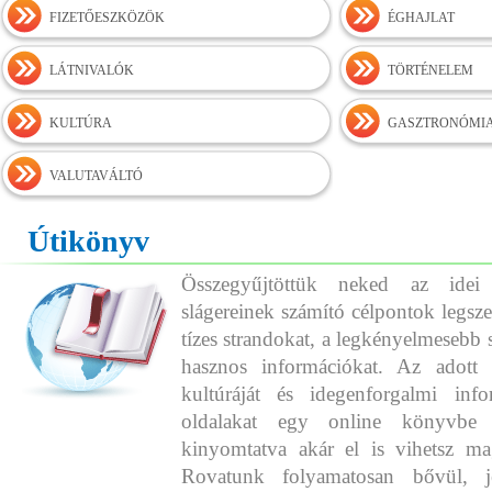
FIZETŐESZKÖZÖK
ÉGHAJLAT
LÁTNIVALÓK
TÖRTÉNELEM
KULTÚRA
GASZTRONÓMI
VALUTAVÁLTÓ
Útikönyv
Összegyűjtöttük neked az idei
slágereinek számító célpontok legszeb
tízes strandokat, a legkényelmesebb 
hasznos információkat. Az adott o
kultúráját és idegenforgalmi info
oldalakat egy online könyvbe 
kinyomtatva akár el is vihetsz ma
Rovatunk folyamatosan bővül, j