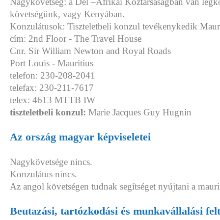
Nagykövetség: a Dél –Afrikai Köztársaságban van legk
követségünk, vagy Kenyában.
Konzulátusok: Tiszteletbeli konzul tevékenykedik Maur
cím: 2nd Floor - The Travel House
Cnr. Sir William Newton and Royal Roads
Port Louis - Mauritius
telefon: 230-208-2041
telefax: 230-211-7617
telex: 4613 MTTB IW
tiszteletbeli konzul:
Marie Jacques Guy Hugnin
Az ország magyar képviseletei
Nagykövetsége nincs.
Konzulátus nincs.
Az angol követségen tudnak segítséget nyújtani a mauri
Beutazási, tartózkodási és munkavállalási fel