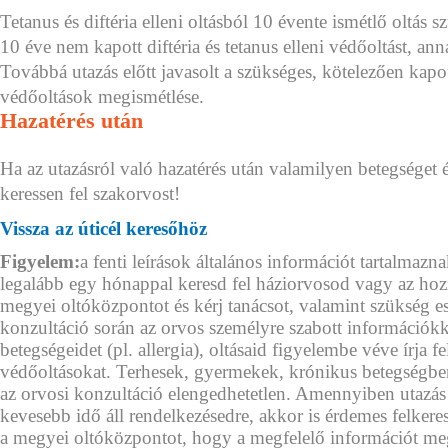
Tetanus és diftéria elleni oltásból 10 évente ismétlő oltá
10 éve nem kapott diftéria és tetanus elleni védőoltást, anna
Továbbá utazás előtt javasolt a szükséges, kötelezően kap
védőoltások megismétlése.
Hazatérés után
Ha az utazásról való hazatérés után valamilyen betegséget 
keressen fel szakorvost!
Vissza az úticél keresőhöz
Figyelem:
a fenti leírások általános információt tartalmazna
legalább egy hónappal keresd fel háziorvosod vagy az hoz
megyei oltóközpontot és kérj tanácsot, valamint szükség e
konzultáció során az orvos személyre szabott információkkal
betegségeidet (pl. allergia), oltásaid figyelembe véve írja f
védőoltásokat. Terhesek, gyermekek, krónikus betegségb
az orvosi konzultáció elengedhetetlen. Amennyiben utazás
kevesebb idő áll rendelkezésedre, akkor is érdemes felkeres
a megyei oltóközpontot, hogy a megfelelő információt m