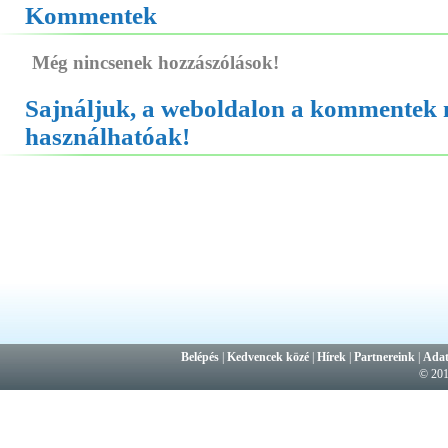
Kommentek
Még nincsenek hozzászólások!
Sajnáljuk, a weboldalon a kommentek
használhatóak!
Belépés
|
Kedvencek közé
|
Hírek
|
Partnereink
|
Adat
© 20