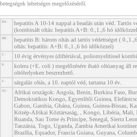
betegségek lehetséges megelőzéséről.
HA :
hepatitis A 10-14 nappal a beadás után véd. Tartós vé
(kombinált oltás: hepatitis A+B: 0.,1.,6 hó időközzel
HB :
hepatitis B: három oltás ad tartós védettséget ( 0.,1.
oltás: hepatitis: A+B: 0.,1.,6 hó időközzel)
T :
10 évig érvényes (diftériával, poliomyelitissel kombi
K :
kolera (+E. coli ) megelőzésére iható oltóanyag áll r
oltóhelyeken beszrezhető.
S :
sárgaláz oltás, a 10. naptól véd, tartama 10 év.
SO :
Afrikai országok: Angola, Benin, Burkina Faso, Bur
Demokratikus Kongo, Egyenlítői Guinea, Elefántcson
Gabon, Gambia, Ghána, Guinea, Guinea-Bissau, K
Közép-Afrikai Köztársaság, , Kongo, Libéria, Mali, 
Ruanda, Sao Tome és Principe, Senegal, Sierra Leo
Tanzánia, Togo, Uganda, Zambia Amerikai kontinens
Brazília, Equador, Francia Guiana, Guyana, Columb