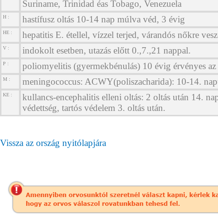
Suriname, Trinidad éas Tobago, Venezuela
H :
hastífusz oltás 10-14 nap múlva véd, 3 évig
HE :
hepatitis E. étellel, vízzel terjed, várandós nőkre vesz
V :
indokolt esetben, utazás előtt 0.,7.,21 nappal.
P :
poliomyelitis (gyermekbénulás) 10 évig érvényes az 
M :
meningococcus: ACWY(poliszacharida): 10-14. napt
KE :
kullancs-encephalitis elleni oltás: 2 oltás után 14. na
védettség, tartós védelem 3. oltás után.
Vissza az ország nyitólapjára