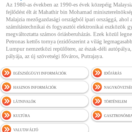
Az 1980-as években az 1990-es évek közepéig Malaysia
fejlődést élt át Mahathir bin Mohamad miniszterelnökség
Malajzia mezőgazdasági országból ipari országgá, ahol a
számítástechnikai és fogyasztói elektronikai eszközök gyá
megváltoztatta számos óriásberuházás. Ezek közül legne
Petronas kettős tornya (ezidőszerint a világ legmagasabb
Lumpur nemzetközi repülőtere, az észak-déli autópály
pályája, az új szövetségi főváros, Putrajaya.
EGÉSZSÉGÜGYI INFORMÁCIÓK
IDŐJÁRÁS
HASZNOS INFORMÁCIÓK
NAGYKÖVETSÉ
LÁTNIVALÓK
TÖRTÉNELEM
KULTÚRA
GASZTRONÓMI
VALUTAVÁLTÓ