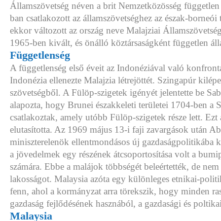
Államszövetség néven a brit Nemzetközösség független 
ban csatlakozott az államszövetséghez az észak-borneói t
ekkor változott az ország neve Malajziai Államszövetsé
1965-ben kivált, és önálló köztársaságként független áll
Függetlenség
A függetlenség első éveit az Indonéziával való konfrontá
Indonézia ellenezte Malajzia létrejöttét. Szingapúr kilép
szövetségből. A Fülöp-szigetek igényét jelentette be Sab
alapozta, hogy Brunei északkeleti területei 1704-ben a 
csatlakoztak, amely utóbb Fülöp-szigetek része lett. Ezt
elutasította. Az 1969 május 13-i faji zavargások után A
miniszterelenök ellentmondásos új gazdaságpolitikába k
a jövedelmek egy részének átcsoportosítása volt a bumip
számára. Ebbe a malájok többségét beleértették, de nem a
lakosságot. Malaysia azóta egy különleges etnikai-politi
fenn, ahol a kormányzat arra törekszik, hogy minden ras
gazdaság fejlődésének hasznából, a gazdasági és poltika
Malaysia