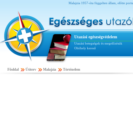
Malajzia 1957-óta függelten állam, előtte portu
Utazási egészségvédelem
Utazási betegségek és megelőzésük
Oltóhely kereső
Főoldal
Útiterv
Malajzia
Történelem