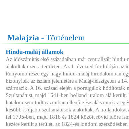
Malajzia
- Történelem
Hindu-maláj államok
Az időszámítás első századaiban már centralizált hindu-
alakultak ezen a területen. Az 1. évezred fordulóján az i
túlnyomó része egy nagy hindu-maláj birodalomban egy
bizonyíték az iszlám jelenlétére a Maláj-félszigeten a 14
származik. A 16. század elején a portugálok hódították
Szultanátust, majd 1641-ben holland uralom alá került.
hatalom sem tudta azonban ellenőrzése alá vonni az egész
később is újabb szultanátusok alakultak. A hollandokat 
fel 1795-ben, majd 1818 és 1824 között rövid időre is
kezére került a terület, az 1824-es londoni szerződésbe