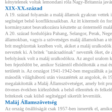
kénytelenek voltak lemondani róla Nagy-Britannia javár
XIX-XX.század
A 19. század folyamán a maláj államok gyakran vettek i
segítséget belső konfliktusaikban. Az itt kitermelt ón fo
kormányzatot beavatkozásra késztette az óntermelő mal
A 20. század fordulójára Pahang, Selangor, Perak, Neg
államokban, vagyis a szövetséges maláj államokban a t
brit megbízottak kezében volt, akiket a maláj uralkodók
neveztek ki. A britek "tanácsadónak" nevezték őket, de
befolyásuk volt a maláj uralkodókra. Az angol uralom ki
ben fejeződött be, amikor Sziámtól elhódították a mai é
területét is. Az országot 1941-1942-ben megszállták a j
második világháború után visszatértek az angolok, és 
megalakították a Maláj Államszövetséget, amely brit pro
ötvenes években kiéleződtek a belső ellentétek és felkelé
briteknek csak külső segítséggel sikerült leverniük.
Maláj Államszövetség
Az ország önállóságát csak 1957-ben ismerték el, amiko