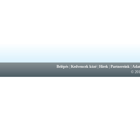
Belépés
|
Kedvencek közé
|
Hírek
|
Partnereink
|
Adat
© 20