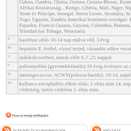
Gabon, Gambia, Ghána, Guinea, Guinea-Bissau, Kame
Afrikai Köztársaság, , Kongo, Libéria, Mali, Niger, N
Tome és Principe, Senegal, Sierra Leone, Szomália, S
Togo, Uganda, Zambia Amerikai kontinens országai: Bo
Equador, Francia Guiana, Guyana, Columbia, Panama,
Trinidad éas Tobago, Venezuela
H :
hastífusz oltás 10-14 nap múlva véd, 3 évig
HE :
hepatitis E. étellel, vízzel terjed, várandós nőkre vesz
V :
indokolt esetben, utazás előtt 0.,7.,21 nappal.
P :
poliomyelitis (gyermekbénulás) 10 évig érvényes az o
M :
meningococcus: ACWY(poliszacharida): 10-14. naptól
KE :
kullancs-encephalitis elleni oltás: 2 oltás után 14. nap
védettség, tartós védelem 3. oltás után.
Vissza az ország nyitólapjára