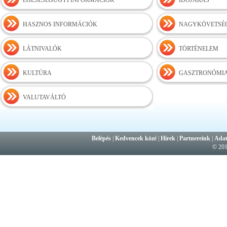
EGÉSZSÉGÜGYI INFORMÁCIÓK
IDŐJÁRÁS
HASZNOS INFORMÁCIÓK
NAGYKÖVETSÉ
LÁTNIVALÓK
TÖRTÉNELEM
KULTÚRA
GASZTRONÓMI
VALUTAVÁLTÓ
Belépés
|
Kedvencek közé
|
Hírek
|
Partnereink
|
Adat
© 20