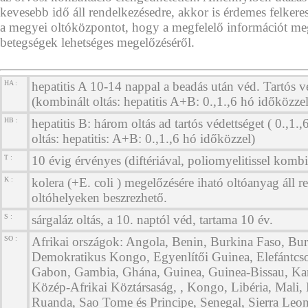
kevesebb idő áll rendelkezésedre, akkor is érdemes felkeres
a megyei oltóközpontot, hogy a megfelelő információt m
betegségek lehetséges megelőzéséről.
HA :
hepatitis A 10-14 nappal a beadás után véd. Tartós vé
(kombinált oltás: hepatitis A+B: 0.,1.,6 hó időközzel
HB :
hepatitis B: három oltás ad tartós védettséget ( 0.,1.
oltás: hepatitis: A+B: 0.,1.,6 hó időközzel)
T :
10 évig érvényes (diftériával, poliomyelitissel kombi
K :
kolera (+E. coli ) megelőzésére iható oltóanyag áll r
oltóhelyeken beszrezhető.
S :
sárgaláz oltás, a 10. naptól véd, tartama 10 év.
SO :
Afrikai országok: Angola, Benin, Burkina Faso, Bur
Demokratikus Kongo, Egyenlítői Guinea, Elefántcson
Gabon, Gambia, Ghána, Guinea, Guinea-Bissau, K
Közép-Afrikai Köztársaság, , Kongo, Libéria, Mali, 
Ruanda, Sao Tome és Principe, Senegal, Sierra Leo