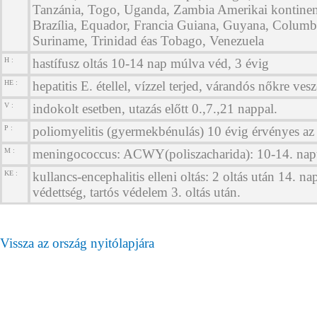
Tanzánia, Togo, Uganda, Zambia Amerikai kontinens
Brazília, Equador, Francia Guiana, Guyana, Columb
Suriname, Trinidad éas Tobago, Venezuela
H :
hastífusz oltás 10-14 nap múlva véd, 3 évig
HE :
hepatitis E. étellel, vízzel terjed, várandós nőkre vesz
V :
indokolt esetben, utazás előtt 0.,7.,21 nappal.
P :
poliomyelitis (gyermekbénulás) 10 évig érvényes az 
M :
meningococcus: ACWY(poliszacharida): 10-14. napt
KE :
kullancs-encephalitis elleni oltás: 2 oltás után 14. na
védettség, tartós védelem 3. oltás után.
Vissza az ország nyitólapjára