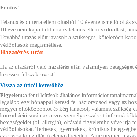
Fontos!
Tetanus és diftéria elleni oltásból 10 évente ismétlő oltá
10 éve nem kapott diftéria és tetanus elleni védőoltást, anna
Továbbá utazás előtt javasolt a szükséges, kötelezően kap
védőoltások megismétlése.
Hazatérés után
Ha az utazásról való hazatérés után valamilyen betegséget 
keressen fel szakorvost!
Vissza az úticél keresőhöz
Figyelem:
a fenti leírások általános információt tartalmazna
legalább egy hónappal keresd fel háziorvosod vagy az hoz
megyei oltóközpontot és kérj tanácsot, valamint szükség e
konzultáció során az orvos személyre szabott információkkal
betegségeidet (pl. allergia), oltásaid figyelembe véve írja f
védőoltásokat. Terhesek, gyermekek, krónikus betegségb
az orvosi konzultáció elengedhetetlen. Amennyiben utazás