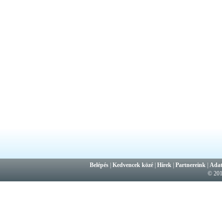
Belépés
|
Kedvencek közé
|
Hírek
|
Partnereink
|
Adat
© 20