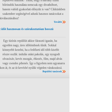
repülővel utazunk? Tudta, hogy a harsány színű
bőröndök használata nemcsak egy divathóbort,
hanem valódi gyakorlati előnyük is van? Cikkünkben
szakember segítségével adunk hasznos tanácsokat a
 kiválasztásához!
Tovább
 időt hasznosan és szórakoztatóan hosszú
Egy tízórás repülőút akkor fárasztó igazán, ha
egyetlen nagy, üres időtömbnek tűnik. Sokkal
könnyebb kezelni, ha a fedélzeti idő több kisebb
részre oszlik: indulás utáni pakolás, egy nyugodt
olvasósáv, kevés mozgás, étkezés, film, majd alvás
vagy csendes pihenés. Így a figyelem nem ugyanarra
ákon át, és az út kevésbé nyúlik végtelen várakozássá.
Repülési tanácsok