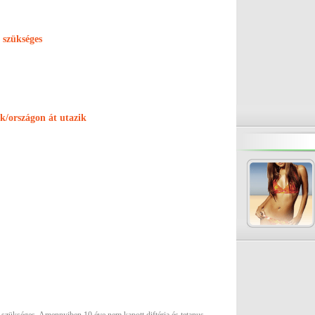
 szükséges
ik/országon át utazik