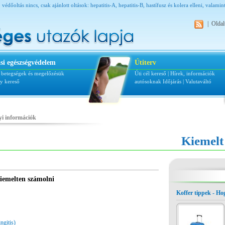
 védőoltás nincs, csak ajánlott oltások: hepatitis-A, hepatitis-B, hastífusz és kolera elleni, valami
|
Oldal
si egészségvédelem
Útiterv
i betegségek és megelőzésük
Úti cél kereső
|
Hírek, információk
ly kereső
autósoknak
Időjárás
|
Valutaváltó
yi információk
Kiemelt
kiemelten számolni
Koffer tippek - H
ngitis)