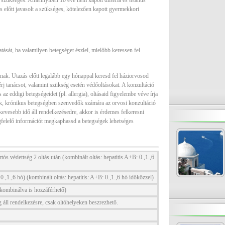
tás szükséges. Amennyiben 10 éve nem kapott diftéria és tetanus
ás előtt javasolt a szükséges, kötelezően kapott gyermekkori
yatását, ha valamilyen betegséget észlel, mielőbb keressen fel
aznak. Utazás előtt legalább egy hónappal keresd fel háziorvosod
j tanácsot, valamint szükség esetén védőoltásokat. A konzultáció
az eddigi betegségeidet (pl. allergia), oltásaid figyelembe véve írja
ek, krónikus betegségben szenvedők számára az orvosi konzultáció
evesebb idő áll rendelkezésedre, akkor is érdemes felkeresni
gfelelő információt megkaphassd a betegségek lehetséges
tós védettség 2 oltás után (kombinált oltás: hepatitis A+B: 0.,1.,6
 0.,1.,6 hó) (kombinált oltás: hepatitis: A+B: 0.,1.,6 hó időközzel)
l kombinálva is hozzáférhető)
g áll rendelkezésre, csak oltóhelyeken beszrezhető.