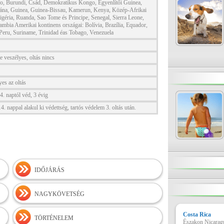
so, Burundi, Csád, Demokratikus Kongo, Egyenlítői Guinea,
hána, Guinea, Guinea-Bissau, Kamerun, Kenya, Közép-Afrikai
igéria, Ruanda, Sao Tome és Principe, Senegal, Sierra Leone,
mbia Amerikai kontinens országai: Bolívia, Brazília, Equador,
eru, Suriname, Trinidad éas Tobago, Venezuela
re veszélyes, oltás nincs
es az oltás
 naptól véd, 3 évig
 14. nappal alakul ki védettség, tartós védelem 3. oltás után.
IDŐJÁRÁS
NAGYKÖVETSÉG
Costa Rica
TÖRTÉNELEM
Északon Nicaragu