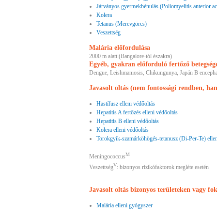
Járványos gyermekbénulás (Poliomyelitis anterior ac
Kolera
Tetanus (Merevgörcs)
Veszettség
Malária előfordulása
2000 m alatt (Bangalore-tól északra)
Egyéb, gyakran előforduló fertőző betegség
Dengue, Leishmaniosis, Chikungunya, Japán B encephal
Javasolt oltás (nem fontossági rendben, h
Hastífusz elleni védőoltás
Hepatitis A fertőzés elleni védőoltás
Hepatitis B elleni védőoltás
Kolera elleni védőoltás
Torokgyík-szamárköhögés-tetanusz (Di-Per-Te) ellen
M
Meningococcus
V
Veszettség
: bizonyos rizikófaktorok megléte esetén
Javasolt oltás bizonyos területeken vagy fo
Malária elleni gyógyszer