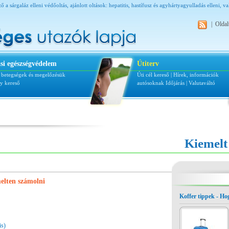
ő a sárgaláz elleni védőoltás, ajánlott oltások: hepatitis, hastífusz és agyhártyagyulladás elleni, 
|
Oldal
si egészségvédelem
Útiterv
i betegségek és megelőzésük
Úti cél kereső
|
Hírek, információk
ly kereső
autósoknak
Időjárás
|
Valutaváltó
Kiemelt
melten számolni
Koffer tippek - H
is)