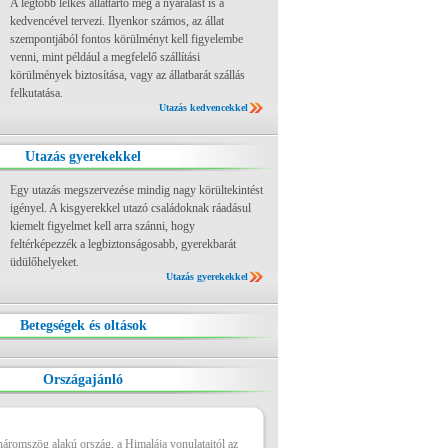
A legtöbb lelkes állattartó még a nyaralást is a
kedvencével tervezi. Ilyenkor számos, az állat
szempontjából fontos körülményt kell figyelembe
venni, mint például a megfelelő szállítási
körülmények biztosítása, vagy az állatbarát szállás
felkutatása.
Utazás kedvencekkel
Utazás gyerekekkel
Egy utazás megszervezése mindig nagy körültekintést
igényel. A kisgyerekkel utazó családoknak ráadásul
kiemelt figyelmet kell arra szánni, hogy
feltérképezzék a legbiztonságosabb, gyerekbarát
üdülőhelyeket.
Utazás gyerekekkel
Betegségek és oltások
Országajánló
 háromszög alakú ország, a Himalája vonulataitól az