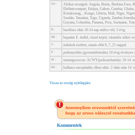
SO :
Afrikai országok: Angola, Benin, Burkina Faso, 
Elefántcsontpart, Etiópia, Gabon, Gambia, Ghána
Köztársaság, , Kongo, Libéria, Mali, Niger, Nigér
Szudán, Tanzánia, Togo, Uganda, Zambia Amerikai 
Guyana, Columbia, Panama, Peru, Suriname, Trin
H :
hastífusz oltás 10-14 nap múlva véd, 3 évig
HE :
hepatitis E. étellel, vízzel terjed, várandós nőkre v
V :
indokolt esetben, utazás előtt 0.,7.,21 nappal.
P :
poliomyelitis (gyermekbénulás) 10 évig érvényes a
M :
meningococcus: ACWY(poliszacharida): 10-14. na
KE :
kullancs-encephalitis elleni oltás: 2 oltás után 14. 
Vissza az ország nyitólapjára
Kommentek