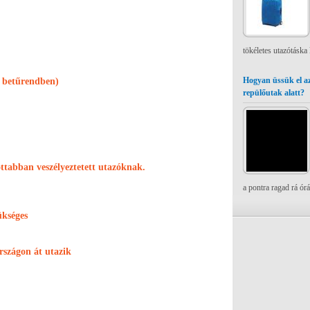
tökéletes utazótáska
Hogyan üssük el az
m betűrendben)
repülőutak alatt?
ottabban veszélyeztetett utazóknak.
a pontra ragad rá ór
ükséges
országon át utazik