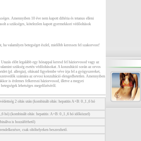
zükséges. Amennyiben 10 éve nem kapott diftéria és tetanus elleni
avasolt a szükséges, kötelezően kapott gyermekkori védőoltások
sát, ha valamilyen betegséget észlel, mielőbb keressen fel szakorvost!
k. Utazás előtt legalább egy hónappal keresd fel háziorvosod vagy az
valamint szükség esetén védőoltásokat. A konzultáció során az orvos
idet (pl. allergia), oltásaid figyelembe véve írja fel a gyógyszereket,
 szenvedők számára az orvosi konzultáció elengedhetetlen. Amennyiben
akkor is érdemes felkeresni háziorvosod, illetve a megyei
 betegségek lehetséges megelőzéséről.
védettség 2 oltás után (kombinált oltás: hepatitis A+B: 0.,1.,6 hó
1.,6 hó) (kombinált oltás: hepatitis: A+B: 0.,1.,6 hó időközzel)
binálva is hozzáférhető)
l rendelkezésre, csak oltóhelyeken beszrezhető.