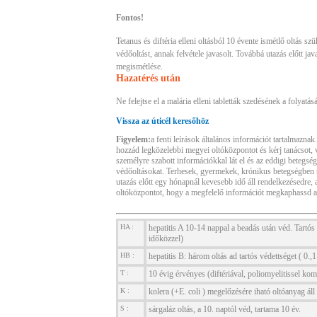
Fontos!
Tetanus és diftéria elleni oltásból 10 évente ismétlő oltás s
védőoltást, annak felvétele javasolt. Továbbá utazás előtt j
megismétlése.
Hazatérés után
Ne felejtse el a malária elleni tabletták szedésének a folyatá
Vissza az úticél keresőhöz
Figyelem:
a fenti leírások általános információt tartalmazna
hozzád legközelebbi megyei oltóközpontot és kérj tanácsot, 
személyre szabott információkkal lát el és az eddigi betegsége
védőoltásokat. Terhesek, gyermekek, krónikus betegségben
utazás előtt egy hónapnál kevesebb idő áll rendelkezésedre, 
oltóközpontot, hogy a megfelelő információt megkaphassd a
HA :
hepatitis A 10-14 nappal a beadás után véd. Tartós 
időközzel)
HB :
hepatitis B: három oltás ad tartós védettséget ( 0.,
T :
10 évig érvényes (diftériával, poliomyelitissel kom
K :
kolera (+E. coli ) megelőzésére iható oltóanyag ál
S :
sárgaláz oltás, a 10. naptól véd, tartama 10 év.