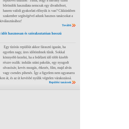
repülővel utazunk? Tudta, hogy a harsány színű
bőröndök használata nemcsak egy divathóbort,
hanem valódi gyakorlati előnyük is van? Cikkünkben
szakember segítségével adunk hasznos tanácsokat a
 kiválasztásához!
Tovább
 időt hasznosan és szórakoztatóan hosszú
Egy tízórás repülőút akkor fárasztó igazán, ha
egyetlen nagy, üres időtömbnek tűnik. Sokkal
könnyebb kezelni, ha a fedélzeti idő több kisebb
részre oszlik: indulás utáni pakolás, egy nyugodt
olvasósáv, kevés mozgás, étkezés, film, majd alvás
vagy csendes pihenés. Így a figyelem nem ugyanarra
ákon át, és az út kevésbé nyúlik végtelen várakozássá.
Repülési tanácsok