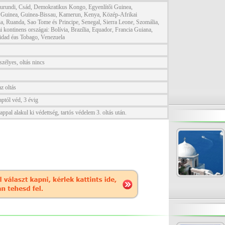
Burundi, Csád, Demokratikus Kongo, Egyenlítői Guinea,
, Guinea, Guinea-Bissau, Kamerun, Kenya, Közép-Afrikai
ia, Ruanda, Sao Tome és Principe, Senegal, Sierra Leone, Szomália,
kontinens országai: Bolívia, Brazília, Equador, Francia Guiana,
idad éas Tobago, Venezuela
eszélyes, oltás nincs
z oltás
ptól véd, 3 évig
nappal alakul ki védettség, tartós védelem 3. oltás után.