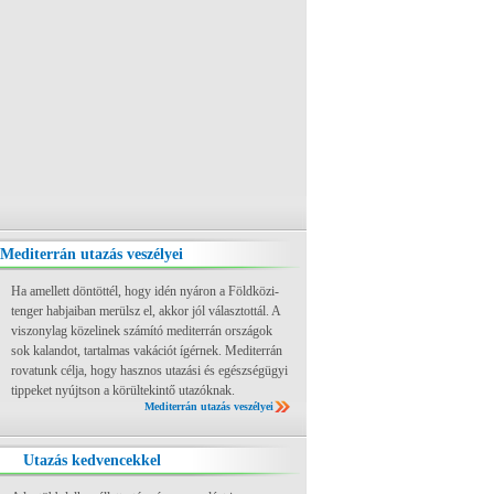
Mediterrán utazás veszélyei
Ha amellett döntöttél, hogy idén nyáron a Földközi-
tenger habjaiban merülsz el, akkor jól választottál. A
viszonylag közelinek számító mediterrán országok
sok kalandot, tartalmas vakációt ígérnek. Mediterrán
rovatunk célja, hogy hasznos utazási és egészségügyi
tippeket nyújtson a körültekintő utazóknak.
Mediterrán utazás veszélyei
Utazás kedvencekkel