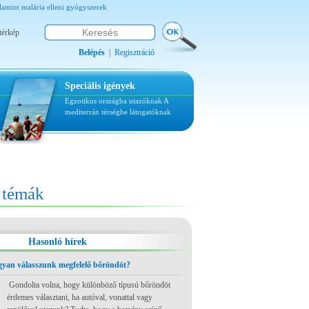
valamint malária elleni gyógyszerek
térkép
Belépés
|
Regisztráció
Speciális igények
Egzotikus országba utazóknak
A
mediterrán térségbe látogatóknak
témák
Hasonló hírek
ogyan válasszunk megfelelő bőröndöt?
Gondolta volna, hogy különböző típusú bőröndöt
érdemes választani, ha autóval, vonattal vagy