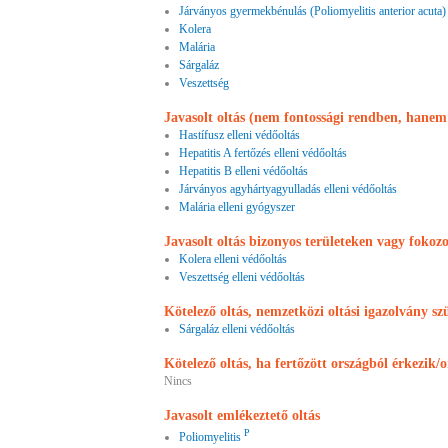
Járványos gyermekbénulás (Poliomyelitis anterior acuta)
Kolera
Malária
Sárgaláz
Veszettség
Javasolt oltás (nem fontossági rendben, hane
Hastífusz elleni védőoltás
Hepatitis A fertőzés elleni védőoltás
Hepatitis B elleni védőoltás
Járványos agyhártyagyulladás elleni védőoltás
Malária elleni gyógyszer
Javasolt oltás bizonyos területeken vagy fokoz
Kolera elleni védőoltás
Veszettség elleni védőoltás
Kötelező oltás, nemzetközi oltási igazolvány sz
Sárgaláz elleni védőoltás
Kötelező oltás, ha fertőzött országból érkezik/
Nincs
Javasolt emlékeztető oltás
P
Poliomyelitis