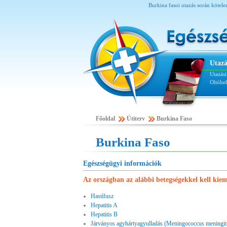
Burkina fasoi utazás során kötelez
Utazá
Utazás
Oltóhe
Főoldal
Útiterv
Burkina Faso
Burkina Faso
Egészségügyi információk
Az országban az alábbi betegségekkel kell kie
Hastífusz
Hepatitis A
Hepatitis B
Járványos agyhártyagyulladás (Meningococcus meningit