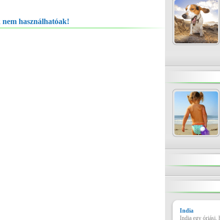
k nem használhatóak!
India
India egy óriási,