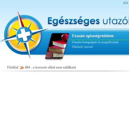
404 
Utazási egészségvédelem
Utazási betegségek és megelőzésük
Oltóhely kereső
Főoldal
404 - a keresett oldal nem található