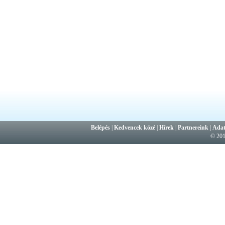
Belépés
|
Kedvencek közé
|
Hírek
|
Partnereink
|
Adat
© 20