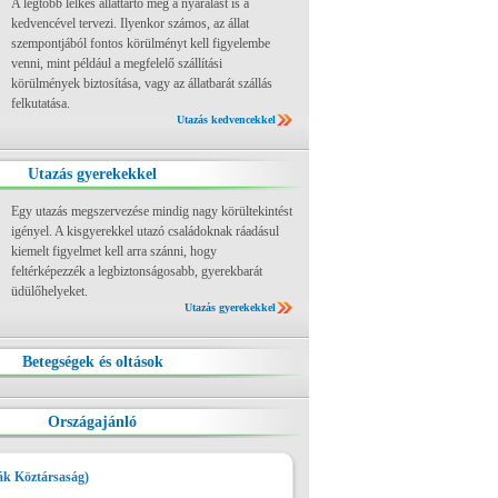
A legtöbb lelkes állattartó még a nyaralást is a
kedvencével tervezi. Ilyenkor számos, az állat
szempontjából fontos körülményt kell figyelembe
venni, mint például a megfelelő szállítási
körülmények biztosítása, vagy az állatbarát szállás
felkutatása.
Utazás kedvencekkel
Utazás gyerekekkel
Egy utazás megszervezése mindig nagy körültekintést
igényel. A kisgyerekkel utazó családoknak ráadásul
kiemelt figyelmet kell arra szánni, hogy
feltérképezzék a legbiztonságosabb, gyerekbarát
üdülőhelyeket.
Utazás gyerekekkel
Betegségek és oltások
Országajánló
ák Köztársaság)