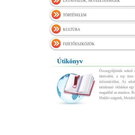
LÁTNIVALÓK, NEVEZETESSÉGEK
TÖRTÉNELEM
KULTÚRA
FIZETŐESZKÖZÖK
Útikönyv
Összegyűjtöttük neked a
látnivalóit, a top tíz
információkat. Az adott
tartalmazó oldalakat egy
magaddal az utazásra. R
Maldív-szigetek, Mexikó,