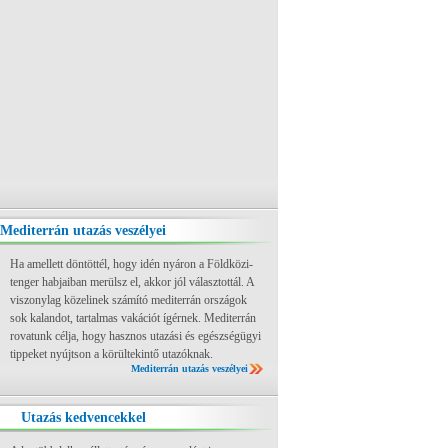
Mediterrán utazás veszélyei
Ha amellett döntöttél, hogy idén nyáron a Földközi-
tenger habjaiban merülsz el, akkor jól választottál. A
viszonylag közelinek számító mediterrán országok
sok kalandot, tartalmas vakációt ígérnek. Mediterrán
rovatunk célja, hogy hasznos utazási és egészségügyi
tippeket nyújtson a körültekintő utazóknak.
Mediterrán utazás veszélyei
Utazás kedvencekkel