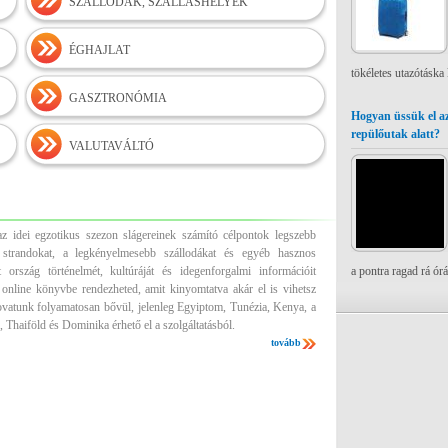
SZÁLLODÁK, SZÁLLÁSHELYEK
ÉGHAJLAT
tökéletes utazótáska
GASZTRONÓMIA
Hogyan üssük el az
repülőutak alatt?
VALUTAVÁLTÓ
z idei egzotikus szezon slágereinek számító célpontok legszebb
es strandokat, a legkényelmesebb szállodákat és egyéb hasznos
 ország történelmét, kultúráját és idegenforgalmi információit
a pontra ragad rá ór
 online könyvbe rendezheted, amit kinyomtatva akár el is vihetsz
ovatunk folyamatosan bővül, jelenleg Egyiptom, Tunézia, Kenya, a
 Thaiföld és Dominika érhető el a szolgáltatásból.
tovább