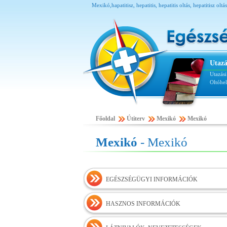
Mexikó,hapatitisz, hepatitis, hepatitis oltás, hepatitisz ol
Utazá
Utazás
Oltóhe
Főoldal
Útiterv
Mexikó
Mexikó
Mexikó
- Mexikó
EGÉSZSÉGÜGYI INFORMÁCIÓK
HASZNOS INFORMÁCIÓK