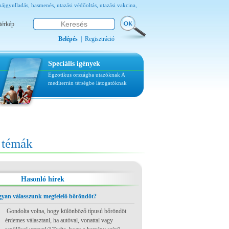
ő májgyulladás, hasmenés, utazási védőoltás, utazási vakcina,
térkép
Belépés
|
Regisztráció
Speciális igények
Egzotikus országba utazóknak
A
mediterrán térségbe látogatóknak
témák
Hasonló hírek
ogyan válasszunk megfelelő bőröndöt?
Gondolta volna, hogy különböző típusú bőröndöt
érdemes választani, ha autóval, vonattal vagy