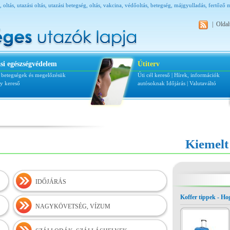
tás, oltás, utazási oltás, utazási betegség, oltás, vakcina, védőoltás, betegség, májgyulladás, fertőz
nyaralási betegség, úti patika,
|
Oldal
si egészségvédelem
Útiterv
i betegségek és megelőzésük
Úti cél kereső
|
Hírek, információk
ly kereső
autósoknak
Időjárás
|
Valutaváltó
Kiemelt
IDŐJÁRÁS
Koffer tippek - H
NAGYKÖVETSÉG, VÍZUM