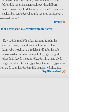
repülővel utazunk? Tudta, hogy a harsány színű
bőröndök használata nemcsak egy divathóbort,
hanem valódi gyakorlati előnyük is van? Cikkünkben
szakember segítségével adunk hasznos tanácsokat a
 kiválasztásához!
Tovább
 időt hasznosan és szórakoztatóan hosszú
Egy tízórás repülőút akkor fárasztó igazán, ha
egyetlen nagy, üres időtömbnek tűnik. Sokkal
könnyebb kezelni, ha a fedélzeti idő több kisebb
részre oszlik: indulás utáni pakolás, egy nyugodt
olvasósáv, kevés mozgás, étkezés, film, majd alvás
vagy csendes pihenés. Így a figyelem nem ugyanarra
ákon át, és az út kevésbé nyúlik végtelen várakozássá.
Repülési tanácsok